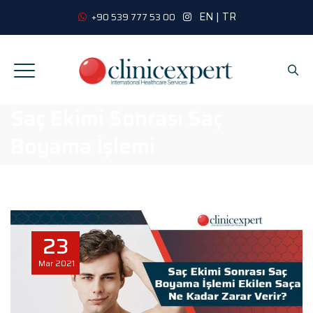
EN
|
TR
+90 539 777 53 00
Saç Ekimi Sonrası Saç
Boyama İşlemi
23
Mar
2021