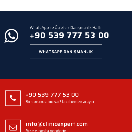
e
m
p
t
y
WhatsApp ile Ücretsiz Danışmanlık Hattı
.
+90 539 777 53 00
WHATSAPP DANIŞMANLIK
+90 539 777 53 00
Bir sorunuz mu var? bizi hemen arayın
info@clinicexpert.com
Bize e-posta gönderin