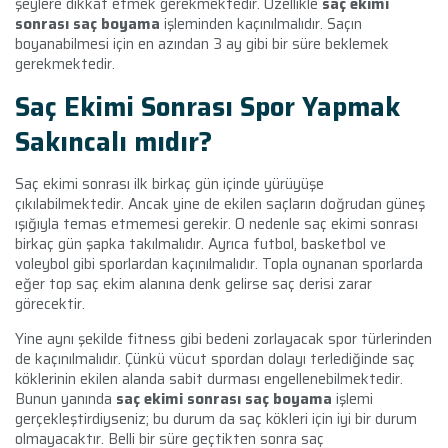
şeylere dikkat etmek gerekmektedir. Özellikle
saç ekimi
sonrası saç boyama
işleminden kaçınılmalıdır. Saçın
boyanabilmesi için en azından 3 ay gibi bir süre beklemek
gerekmektedir.
Saç Ekimi Sonrası Spor Yapmak
Sakıncalı mıdır?
Saç ekimi sonrası ilk birkaç gün içinde yürüyüşe
çıkılabilmektedir. Ancak yine de ekilen saçların doğrudan güneş
ışığıyla temas etmemesi gerekir. O nedenle saç ekimi sonrası
birkaç gün şapka takılmalıdır. Ayrıca futbol, basketbol ve
voleybol gibi sporlardan kaçınılmalıdır. Topla oynanan sporlarda
eğer top saç ekim alanına denk gelirse saç derisi zarar
görecektir.
Yine aynı şekilde fitness gibi bedeni zorlayacak spor türlerinden
de kaçınılmalıdır. Çünkü vücut spordan dolayı terlediğinde saç
köklerinin ekilen alanda sabit durması engellenebilmektedir.
Bunun yanında
saç ekimi sonrası saç boyama
işlemi
gerçekleştirdiyseniz; bu durum da saç kökleri için iyi bir durum
olmayacaktır. Belli bir süre geçtikten sonra saç