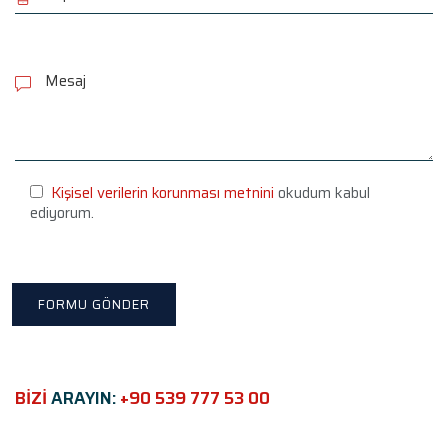
P
l
e
a
s
e
l
e
Kişisel verilerin korunması metnini
okudum kabul
a
ediyorum.
v
e
t
h
i
s
f
i
e
BİZİ
ARAYIN:
+90 539 777 53 00
l
d