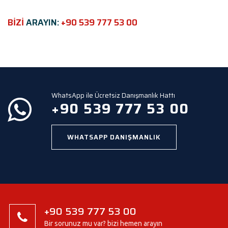
i
e
BİZİ
ARAYIN:
+90 539 777 53 00
l
d
e
m
p
t
y
WhatsApp ile Ücretsiz Danışmanlık Hattı
.
+90 539 777 53 00
WHATSAPP DANIŞMANLIK
+90 539 777 53 00
Bir sorunuz mu var? bizi hemen arayın