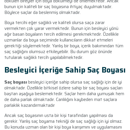
dökülen bireyler için boya dökülmeyi de önlemektedir. Ancak
bunun için kaliteli bir saç boyasına ihtiyaç duyulmaktadır.
Böylece saçlar da beslenmiş olmaktadır.
Boya tercihi eğer sağlıklı ve kaliteli olursa saça zarar
vermekten çok yarar vermektedir. Bunun için besleyici yönü
ağır basan boyaların tercih edilmesi gerekmektedir. Özellikle
uzmanlar da boya seçiminde kullanıcıların dikkat etmeleri
gerektiği söylemektedir. Yanlış bir boya, içerik bakımından tüm
saç sağlığını olumsuz etkileyebilir. Bu durum göz önünde
tutularak sağlıklı tercih yapılabilmektedir.
Besleyici İçeriğe Sahip Saç Boyası
Saç boyası
besleyici içeriğe sahip olursa saç sağlığı için de iyi
olmaktadır. Özellikle bitkisel özlere sahip bir saç boyası saçları
baştan aşağıya beslemektedir. Saçlar hem daha yumuşak hem
de daha parlak olmaktadır. Canlılığını kaybeden mat saçlara
parlaklık kazandırmaktadır
Ancak saç boyasının usta bir kişi tarafından yapılması da
gerekir. Yanlış saç boyama tekniği de saç sağlığı için iyi olmaz.
Bu konuda uzman olan bir kişi boya karışımını ve uygulamasını