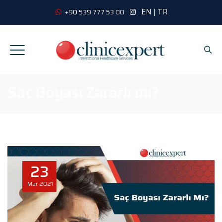
EN
|
TR
+90 539 777 53 00
Saç Boyası Zararlı mı?
23
Mar
2021