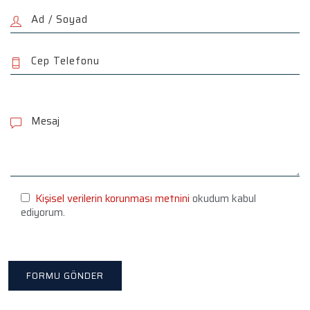
P
l
e
a
s
e
l
e
Kişisel verilerin korunması metnini
okudum kabul
a
ediyorum.
v
e
t
h
i
s
f