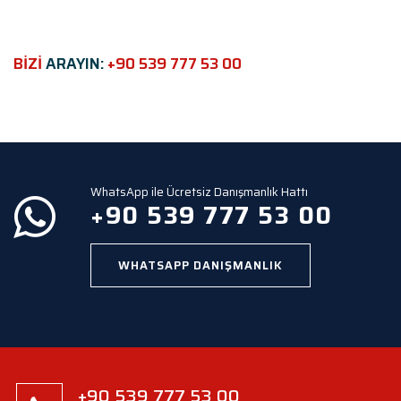
s
f
i
e
BİZİ
ARAYIN:
+90 539 777 53 00
l
d
e
m
p
t
y
WhatsApp ile Ücretsiz Danışmanlık Hattı
.
+90 539 777 53 00
WHATSAPP DANIŞMANLIK
+90 539 777 53 00