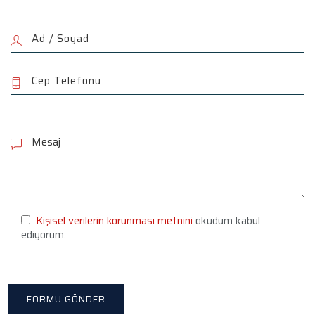
P
l
e
a
s
e
l
e
Kişisel verilerin korunması metnini
okudum kabul
a
ediyorum.
v
e
t
h
i