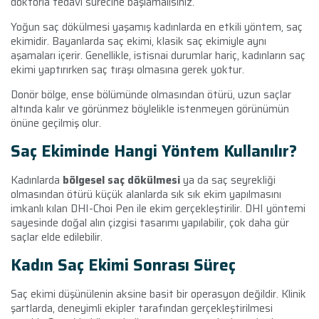
doktorla tedavi sürecine başlamalısınız.
Yoğun saç dökülmesi yaşamış kadınlarda en etkili yöntem, saç
ekimidir. Bayanlarda saç ekimi, klasik saç ekimiyle aynı
aşamaları içerir. Genellikle, istisnai durumlar hariç, kadınların saç
ekimi yaptırırken saç tıraşı olmasına gerek yoktur.
Donör bölge
, ense bölümünde olmasından ötürü, uzun saçlar
altında kalır ve görünmez böylelikle istenmeyen görünümün
önüne geçilmiş olur.
Saç Ekiminde Hangi Yöntem Kullanılır?
Kadınlarda
bölgesel saç dökülmesi
ya da saç seyrekliği
olmasından ötürü küçük alanlarda sık sık ekim yapılmasını
imkanlı kılan DHI-Choi Pen ile ekim gerçekleştirilir. DHI yöntemi
sayesinde doğal alın çizgisi tasarımı yapılabilir, çok daha gür
saçlar elde edilebilir.
Kadın Saç Ekimi Sonrası Süreç
Saç ekimi düşünülenin aksine basit bir operasyon değildir. Klinik
şartlarda, deneyimli ekipler tarafından gerçekleştirilmesi