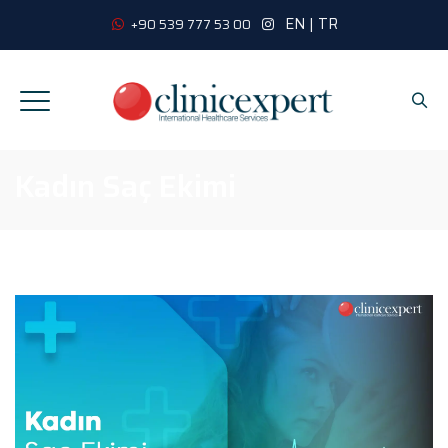
EN
|
TR
+90 539 777 53 00
Kadın Saç Ekimi