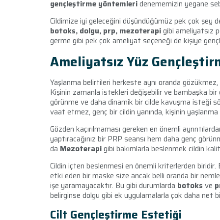
gençleştirme yöntemleri
denememizin yegane seb
Cildimize iyi geleceğini düşündüğümüz pek çok şey d
botoks, dolgu, prp, mezoterapi
gibi ameliyatsız 
germe gibi pek çok ameliyat seçeneği de kişiye gençli
Ameliyatsız Yüz Gençleştir
Yaşlanma belirtileri herkeste aynı oranda gözükmez, b
Kişinin zamanla istekleri değişebilir ve bambaşka bir
görünme ve daha dinamik bir cilde kavuşma isteği söz
vaat etmez, genç bir cildin yanında, kişinin yaşlanma s
Gözden kaçırılmaması gereken en önemli ayrıntılardan
yaptıracağınız bir
PRP
seansı hem daha genç görünmen
da
Mezoterapi
gibi bakımlarla beslenmek cildin kalite
Cildin içten beslenmesi en önemli kriterlerden biridir.
etki eden bir maske size ancak belli oranda bir neml
işe yaramayacaktır. Bu gibi durumlarda
botoks
ve
p
belirginse dolgu gibi ek uygulamalarla çok daha net bi
Cilt Gençleştirme Estetiği