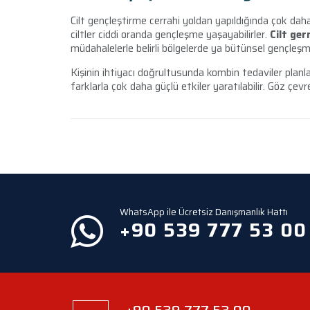
Cilt gençleştirme cerrahi yoldan yapıldığında çok daha e
ciltler ciddi oranda gençleşme yaşayabilirler.
Cilt ge
müdahalelerle belirli bölgelerde ya bütünsel gençleşm
Kişinin ihtiyacı doğrultusunda kombin tedaviler planla
farklarla çok daha güçlü etkiler yaratılabilir. Göz çevre
WhatsApp ile Ücretsiz Danışmanlık Hattı
+90 539 777 53 00
+90 539 777 53 00