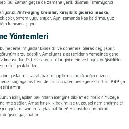
ebi bu. Zaman geçse de zamana yenik düşmek istemiyoruz.
eniyoruz.
A
nti-aging kremler, kırışıklık giderici maske
,
pek çok yöntem uygulanıyor. Aynı zamanda kaş kaldırma, yüz
ğin kapısını açıyor.
me Yöntemleri
u nedenle ihtiyaçlar kişiseldir ve dönemsel olarak değişebilir.
 görünüm arzu edebilir. Ameliyatsız estetiklerin temelinde genç
 konusudur. Estetik ameliyatlar gibi derin ve büyük değişiklikler
ürecini geciktirirler.
 biri yaşlanma karşıtı bakım yaptırmaktır. Örneğin düzenli
izi sağlayacak hem de cildinizi içten besleyecektir. Cildi
PRP
ya
sini artırır.
 Bunun için yapılan bakımların içeriğine dikkat edilmelidir. Yüzeye
endirme sağlar. Amaç kırışıklık bakımı ise yüzeysel nemlendirmeler
rp
uygulamasından faydalanabilir eğer kırışıklık görünümü
r değişim yaşanabilir.