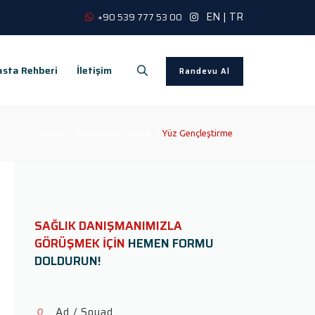
EN
|
TR
+90 539 777 53 00
sta Rehberi
İletişim
Randevu Al
Home
|
Ameliyatsız Estetik
|
Yüz Gençleştirme
SAĞLIK DANIŞMANIMIZLA
GÖRÜŞMEK İÇİN
HEMEN FORMU
DOLDURUN!