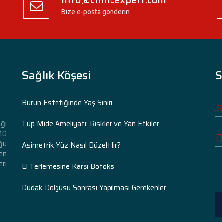
Bize e-posta gönderin
Sağlık Köşesi
S
Burun Estetiğinde Yaş Sınırı
Tüp Mide Ameliyatı: Riskler ve Yan Etkiler
iği
 10
ğu
Asimetrik Yüz Nasıl Düzeltilir?
den
eri
El Terlemesine Karşı Botoks
Dudak Dolgusu Sonrası Yapılması Gerekenler