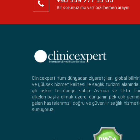
Bir sorunuz mu var? bizi hemen arayın
Clinicexpert tüm dünyadan ziyaretçileri, global bilinirl
ve yüksek hizmet kalitesi ile sağlık turizmi alanında
yılı aşkın tecrübeye sahip. Avrupa ve Orta Do
ülkeleri başta olmak üzere, dünyanın pek çok yerin
gelen hastalarımızı, doğru ve güvenilir sağlık hizmetl
sunuyoruz.