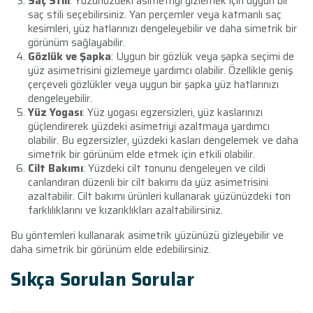
Saç Stili
: Yüzünüzdeki asimetriyi gizlemek için uygun bir
saç stili seçebilirsiniz. Yan perçemler veya katmanlı saç
kesimleri, yüz hatlarınızı dengeleyebilir ve daha simetrik bir
görünüm sağlayabilir.
Gözlük ve Şapka
: Uygun bir gözlük veya şapka seçimi de
yüz asimetrisini gizlemeye yardımcı olabilir. Özellikle geniş
çerçeveli gözlükler veya uygun bir şapka yüz hatlarınızı
dengeleyebilir.
Yüz Yogası
: Yüz yogası egzersizleri, yüz kaslarınızı
güçlendirerek yüzdeki asimetriyi azaltmaya yardımcı
olabilir. Bu egzersizler, yüzdeki kasları dengelemek ve daha
simetrik bir görünüm elde etmek için etkili olabilir.
Cilt Bakımı
: Yüzdeki cilt tonunu dengeleyen ve cildi
canlandıran düzenli bir cilt bakımı da yüz asimetrisini
azaltabilir. Cilt bakımı ürünleri kullanarak yüzünüzdeki ton
farklılıklarını ve kızarıklıkları azaltabilirsiniz.
Bu yöntemleri kullanarak asimetrik yüzünüzü gizleyebilir ve
daha simetrik bir görünüm elde edebilirsiniz.
Sıkça Sorulan Sorular