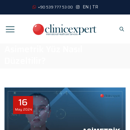
EN
|
TR
+90 539 777 53 00
Asimetrik Yüz Nasıl
Düzeltilir?
16
May
2024