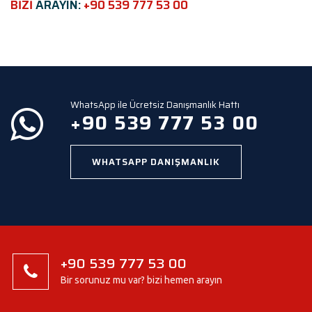
BİZİ
ARAYIN:
+90 539 777 53 00
l
d
e
m
p
t
y
WhatsApp ile Ücretsiz Danışmanlık Hattı
.
+90 539 777 53 00
WHATSAPP DANIŞMANLIK
+90 539 777 53 00
Bir sorunuz mu var? bizi hemen arayın