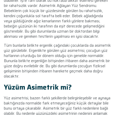
olabilirler. İşte tam olarak bu noktada dikkat edilmesi gereken
bir rahatsızlık vardır: Asimetrik Ağlayan Yüz Sendromu.
Bebeklerin çok küçük bir yüzdesinde görülen bu rahatsızlık,
kendini çoğunlukla sol tarafta belli eder. Bebek ağladığında
veya güldüğünde ağız kenarlarının farklı yönlere bakması,
bebeğin yüzünün iki tarafının da eşit derecede gelişmediğini
gösterebilir. Bu gibi durumlarda uzman bir doktordan bilgi
alınması ve gereken testlerin yapılması en iyisi olacaktır.
Tüm bunlarla birlikte ergenlik çağındaki çocuklarda da asimetrik
yüz görülebilir. Ergenlikte görülen yüz asimetrisi, çocuğun yüz
hatlarının oturduğu bir dönem olduğu için genelde normaldir.
Bununla birlikte ergenliğin bitişinden itibaren daha asimetrik bir
yüze doğru evrilebilir de. Bu gibi durumlarda çocuğun fiziksel
gelişiminin bitişinden itibaren harekete geçmek daha doğru
olacaktır.
Yüzüm Asimetrik mi?
Yüz asimetrisi, bazen farklı şekillerde belirginleşebilir ve aynaya
baktığınızda normalde fark etmeyeceğiniz küçük detaylar bile
bunu ortaya çıkarabilir. Asimetrik bir yüz farklı nedenlere bağlı
olabilir. Bu nedenle yüzünüzdeki asimetrinin nedenini anlamak