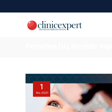
Porselen Diş Nerede Yaptı
1
Nis
2021