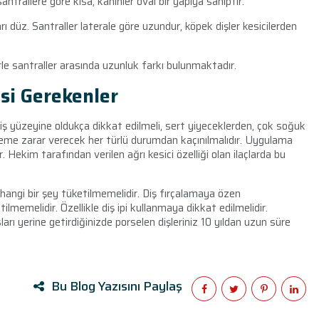
antrallere göre kısa, kaninler oval bir yapıya sahiptir.
arı düz. Santraller laterale göre uzundur, köpek dişler kesicilerden
rle santraller arasında uzunluk farkı bulunmaktadır.
si Gerekenler
ş yüzeyine oldukça dikkat edilmeli, sert yiyeceklerden, çok soğuk
şleme zarar verecek her türlü durumdan kaçınılmalıdır. Uygulama
 Hekim tarafından verilen ağrı kesici özelliği olan ilaçlarda bu
hangi bir şey tüketilmemelidir. Diş fırçalamaya özen
tilmemelidir. Özellikle diş ipi kullanmaya dikkat edilmelidir.
rı yerine getirdiğinizde porselen dişleriniz 10 yıldan uzun süre
Bu Blog Yazısını Paylaş