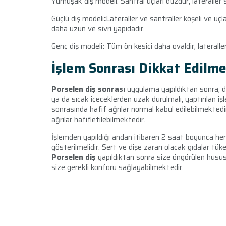
Yumuşak diş modeli: Santral uçları düzdür, lateraller s
Güçlü diş modeli
:
Lateraller ve santraller köşeli ve uçl
daha uzun ve sivri yapıdadır.
Genç diş modeli
:
Tüm ön kesici daha ovaldir, lateralle
İşlem Sonrası Dikkat Edilme
Porselen diş sonrası
uygulama yapıldıktan sonra, di
ya da sıcak içeceklerden uzak durulmalı, yaptırılan i
sonrasında hafif ağrılar normal kabul edilebilmektedir.
ağrılar hafifletilebilmektedir.
İşlemden yapıldığı andan itibaren 2 saat boyunca her
gösterilmelidir. Sert ve dişe zararı olacak gıdalar tüke
Porselen diş
yapıldıktan sonra size öngörülen hususla
size gerekli konforu sağlayabilmektedir.