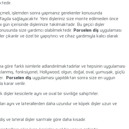
ektedir.
çmeli, işlemden sonra yapmanız gerekenler konusunda
ayda sağlayacaktır. Yeni dişleriniz size monte edilmeden önce
gün içerisinde dişlerinize takılmaktadır. Bu geçici dişler
onusunda size yardımcı olabilmektedir.
Porselen diş
uygulaması
çıkarılır ve özel bir yapıştırıcı ve cihaz yardımıyla kalıcı olarak
na göre farklı isimlerle adlandırılmaktadırlar ve hepsinin uygulaması
klanmış, fonksiyonel, Hollywood, olgun, doğal, oval, yumuşak, güçlü
ler.
Porselen diş
uygulaması yapıldıktan sonra size en uygun
 karar verilir.
işler kesicilerle aynı ve oval bir sivriliğe sahiptirler.
ları aynı ve laterallerden daha uzundur ve köpek dişler uzun ve
diş ve lateral dişler santrale göre daha kısadır.