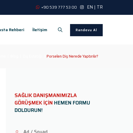
EN
|
TR
+90 539 777 53 00
sta Rehberi
İletişim
Randevu Al
me
|
Blog
|
Diş Estetiği
|
Porselen Diş Nerede Yaptırılır?
SAĞLIK DANIŞMANIMIZLA
GÖRÜŞMEK İÇİN
HEMEN FORMU
DOLDURUN!