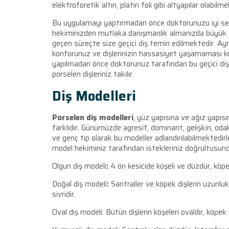
elektroforetik altın, platin foli gibi altyapılar olabilm
Bu uygulamayı yaptırmadan önce doktorunuzu iyi se
hekiminizden mutlaka danışmanlık almanızda büyük f
geçen süreçte size geçici diş temin edilmektedir. Aynı 
konforunuz ve dişlerinizin hassasiyet yaşamaması k
yapılmadan önce doktorunuz tarafından bu geçici dişler 
porselen dişleriniz takılır.
Diş Modelleri
Porselen diş modelleri
, yüz yapısına ve ağız yapısı
farklıdır. Günümüzde agresif, dominant, gelişkin, oda
ve genç tip olarak bu modeller adlandırılabilmektedir
model hekiminiz tarafından istekleriniz doğrultusunda
Olgun diş modeli
:
4 ön kesicide köşeli ve düzdür, köpek d
Doğal diş modeli
:
Santraller ve köpek dişlerin uzunluk
sivridir.
Oval diş modeli:
Bütün dişlerin köşeleri ovaldir, köpek 