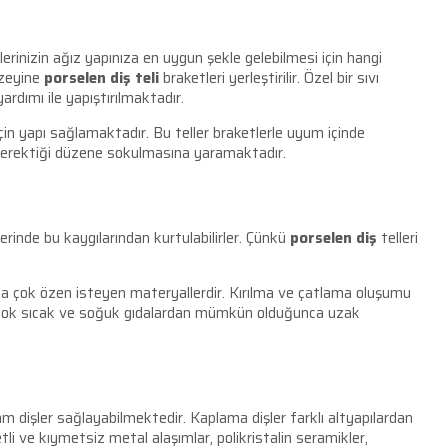
erinizin ağız yapınıza en uygun şekle gelebilmesi için hangi
yüzeyine
porselen diş teli
braketleri yerleştirilir. Özel bir sıvı
yardımı ile yapıştırılmaktadır.
çin yapı sağlamaktadır. Bu teller braketlerle uyum içinde
ası gerektiği düzene sokulmasına yaramaktadır.
erinde bu kaygılarından kurtulabilirler. Çünkü
porselen diş
telleri
aha çok özen isteyen materyallerdir. Kırılma ve çatlama oluşumu
 çok sıcak ve soğuk gıdalardan mümkün olduğunca uzak
 dişler sağlayabilmektedir. Kaplama dişler farklı altyapılardan
li ve kıymetsiz metal alaşımlar, polikristalin seramikler,