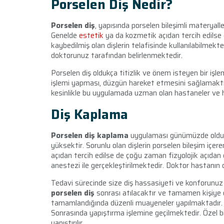
Porselen Diş Nedir?
Porselen diş
, yapısında porselen bileşimli materyall
Genelde
estetik
ya da kozmetik açıdan tercih edilse 
kaybedilmiş olan dişlerin telafisinde kullanılabilmekte
doktorunuz tarafından belirlenmektedir.
Porselen diş
oldukça titizlik ve önem isteyen bir i
işlemi yapması, düzgün hareket etmesini sağlamakt
kesinlikle bu uygulamada uzman olan hastaneler ve he
Diş Kaplama
Porselen diş kaplama
uygulaması günümüzde oldukça
yüksektir.
Sorunlu olan dişlerin porselen bileşim içer
açıdan tercih edilse de çoğu zaman fizyolojik açıdan
anestezi ile gerçekleştirilmektedir. Doktor hastanın d
Tedavi sürecinde size diş hassasiyeti ve konforunuz a
porselen diş
sonrası atılacaktır ve tamamen kişiye ö
tamamlandığında düzenli muayeneler yapılmaktadır. Bi
Sonrasında yapıştırma işlemine geçilmektedir. Özel bir
yapıştırılır.