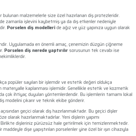
er bulunan malzemelerle size özel hazırlanan diş protezleridir.
de zamanla işlevini kaybetmiş ya da dış etkenler nedeniyle
dir.
Porselen diş modelleri
de ağız ve yüz yapınıza uygun olarak
şlemdir. Uygulamada en önemli amaç, çenemizin düzgün çiğneme
ır.
Porselen diş nerede yaptırılır
sorusunun tek cevabı ise
kimliklerdir.
 popüler sayılan bir işlemdir ve estetik değeri oldukça
en materyalle kaplanması işlemidir. Genellikle estetik ve kozmetik
 da çok ihtiyaç duyulan yöntemlerdendir.
Bu işlemlerin tamamı lokal
iş modelini çıkarır ve teknik ekibe gönderir.
çısından geçici olarak diş hazırlanmaktadır. Bu geçici dişler
ze olarak hazırlanmaktadırlar. Yeni dişlerin yapımı
rlikte dişleriniz pürüzsüz hale getirilmek için temizlenmektedir.
 maddeyle dişe yapıştırılan porselenler yine özel bir ışın cihazıyla