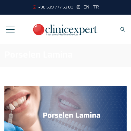
EN
|
TR
+90 539 777 53 00
Porselen Lamina