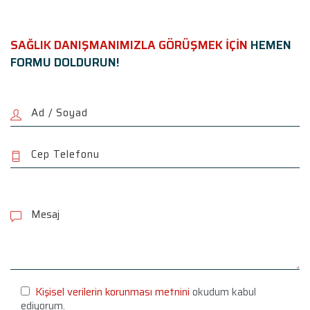
SAĞLIK DANIŞMANIMIZLA GÖRÜŞMEK İÇİN
HEMEN
FORMU DOLDURUN!
P
l
e
a
s
e
l
e
Kişisel verilerin korunması metnini
okudum kabul
a
ediyorum.