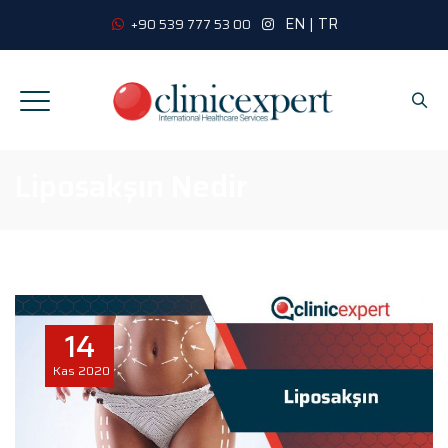
EN
|
TR
+90 539 777 53 00
Liposakşın Nedir
14
Kas
2020