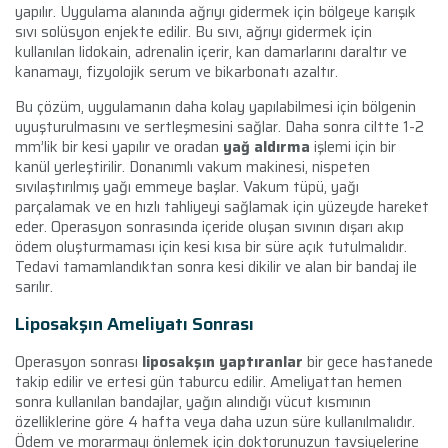
yapılır. Uygulama alanında ağrıyı gidermek için bölgeye karışık
sıvı solüsyon enjekte edilir. Bu sıvı, ağrıyı gidermek için
kullanılan lidokain, adrenalin içerir, kan damarlarını daraltır ve
kanamayı, fizyolojik serum ve bikarbonatı azaltır.
Bu çözüm, uygulamanın daha kolay yapılabilmesi için bölgenin
uyuşturulmasını ve sertleşmesini sağlar. Daha sonra ciltte 1-2
mm’lik bir kesi yapılır ve oradan
yağ aldırma
işlemi için bir
kanül yerleştirilir. Donanımlı vakum makinesi, nispeten
sıvılaştırılmış yağı emmeye başlar. Vakum tüpü, yağı
parçalamak ve en hızlı tahliyeyi sağlamak için yüzeyde hareket
eder. Operasyon sonrasında içeride oluşan sıvının dışarı akıp
ödem oluşturmaması için kesi kısa bir süre açık tutulmalıdır.
Tedavi tamamlandıktan sonra kesi dikilir ve alan bir bandaj ile
sarılır.
Liposakşın Ameliyatı Sonrası
Operasyon sonrası
liposakşın yaptıranlar
bir gece hastanede
takip edilir ve ertesi gün taburcu edilir. Ameliyattan hemen
sonra kullanılan bandajlar, yağın alındığı vücut kısmının
özelliklerine göre 4 hafta veya daha uzun süre kullanılmalıdır.
Ödem ve morarmayı önlemek için doktorunuzun tavsiyelerine