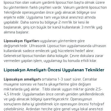
liposuction olan vakum yardımlı liposuction başta olmak üzere
bu yöntemlerin farklı çeşitleri vardır. Vakum yardımlı liposuction
tekniğinde operasyondan önce yağı alınacak bölgeye sıvı
enjekte edilir. Uygulama tam veya lokal anestezi altında
yapılabilir. Daha sonra bu bölgeye 2 mm’lik bir kesi ile
başlanarak, giriş için büyük bir kanül kullanılarak 3 mm’lik yağ
alımına başlanır.
Liposakşın fiyatları
uygulanan yöntemlere göre
değişmektedir. Ultrasonik Liposuction uygulamasında ultrason
kullanılarak sadece emilecek yağ hücrelerini hedef alınır.
Geleneksel liposuctiondan daha kolaydır. Çevre dokulara zarar
vermeden yapılan işlem, uygulamayı bu konuda etkili kılar.
Liposakşın Ameliyatı Öncesi Uygulanan Teknikler
Liposakşın ameliyatı
ortalama 1-3 saat sürer. Cerrahlar
muayene sonrası ve hasta şikayetlerine göre değişen
miktarlarda yağ alırlar. Tıbbi olarak uygun miktar günde 2,5-
4,5 litredir. Uygulamadan önce cerrah yeniden şekillendirilecek
ve yağı alınacak bölgeyi işaretleyecektir. Operasyonun
sonuçlarını daha iyi görebilmek için operasyon öncesi fotoğraf
çekebilirsiniz. Ardından tercihe göre genel veya lokal anestezi