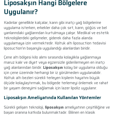
Liposakşın Hangi Bölgelere
Uygulanır?
Kadınlar genellikle kalçalar, karın gibi inatçı yağ bölgelerine
uygulama isterken, erkekler daha çok sırt, karın, göğüs ve bel
yanlarındaki yağlarından kurtulmaya çalışır. Medikal ve estetik
teknolojilerdeki gelişmeler, giderek daha fazla alanda
uygulamaya izin vermektedir. Koltuk altı liposuction tedavisi
liposuction’ın başarıyla uygulandığı alanlardan biridir.
Çene altı bölgesi kilo alımı sırasında kolaylıkla yağlanmaya
maruz kalır ve diyet veya egzersizle giderilemeyen en inatçı
yağ alanlarından biridir.
Liposakşın
kolay bir uygulama olduğu
için çene üzerinde herhangi bir iz görülmeden uygulanabilir.
Koltuk altı bezleri sürekli terleyen kişilerin hayatını büyük
ölçüde kolaylaştırmak, bu bölgede terlemeyi önlemek ve rahat
bir yaşam deneyimi sağlamak için lazer lipoliz uygulanır.
Liposakşın Ameliyatında Kullanılan Yöntemler
Sürekli gelişen teknoloji,
liposakşın
ameliyatının çeşitliliğine ve
başarı oranına katkıda bulunmaktadır. Bilinen en klasik