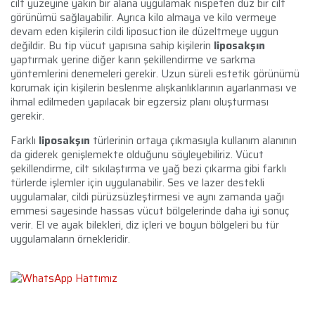
cilt yüzeyine yakın bir alana uygulamak nispeten düz bir cilt
görünümü sağlayabilir. Ayrıca kilo almaya ve kilo vermeye
devam eden kişilerin cildi liposuction ile düzeltmeye uygun
değildir. Bu tip vücut yapısına sahip kişilerin
liposakşın
yaptırmak yerine diğer karın şekillendirme ve sarkma
yöntemlerini denemeleri gerekir. Uzun süreli estetik görünümü
korumak için kişilerin beslenme alışkanlıklarının ayarlanması ve
ihmal edilmeden yapılacak bir egzersiz planı oluşturması
gerekir.
Farklı
liposakşın
türlerinin ortaya çıkmasıyla kullanım alanının
da giderek genişlemekte olduğunu söyleyebiliriz. Vücut
şekillendirme, cilt sıkılaştırma ve yağ bezi çıkarma gibi farklı
türlerde işlemler için uygulanabilir. Ses ve lazer destekli
uygulamalar, cildi pürüzsüzleştirmesi ve aynı zamanda yağı
emmesi sayesinde hassas vücut bölgelerinde daha iyi sonuç
verir. El ve ayak bilekleri, diz içleri ve boyun bölgeleri bu tür
uygulamaların örnekleridir.