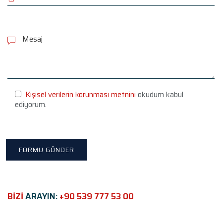
P
l
e
a
s
e
l
e
Kişisel verilerin korunması metnini
okudum kabul
a
ediyorum.
v
e
t
h
i
s
f
i
e
BİZİ
ARAYIN:
+90 539 777 53 00
l
d