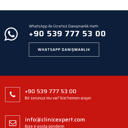
e
m
p
t
y
WhatsApp ile Ücretsiz Danışmanlık Hattı
.
+90 539 777 53 00
WHATSAPP DANIŞMANLIK
+90 539 777 53 00
Bir sorunuz mu var? bizi hemen arayın
info@clinicexpert.com
Bize e-posta gönderin