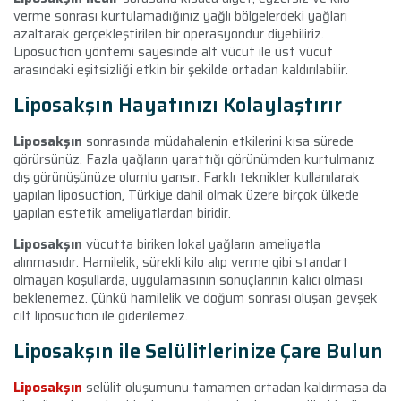
verme sonrası kurtulamadığınız yağlı bölgelerdeki yağları
azaltarak gerçekleştirilen bir operasyondur diyebiliriz.
Liposuction yöntemi sayesinde alt vücut ile üst vücut
arasındaki eşitsizliği etkin bir şekilde ortadan kaldırılabilir.
Liposakşın Hayatınızı Kolaylaştırır
Liposakşın
sonrasında müdahalenin etkilerini kısa sürede
görürsünüz. Fazla yağların yarattığı görünümden kurtulmanız
dış görünüşünüze olumlu yansır. Farklı teknikler kullanılarak
yapılan liposuction, Türkiye dahil olmak üzere birçok ülkede
yapılan estetik ameliyatlardan biridir.
Liposakşın
vücutta biriken lokal yağların ameliyatla
alınmasıdır. Hamilelik, sürekli kilo alıp verme gibi standart
olmayan koşullarda, uygulamasının sonuçlarının kalıcı olması
beklenemez. Çünkü hamilelik ve doğum sonrası oluşan gevşek
cilt liposuction ile giderilemez.
Liposakşın ile Selülitlerinize Çare Bulun
Liposakşın
selülit oluşumunu tamamen ortadan kaldırmasa da