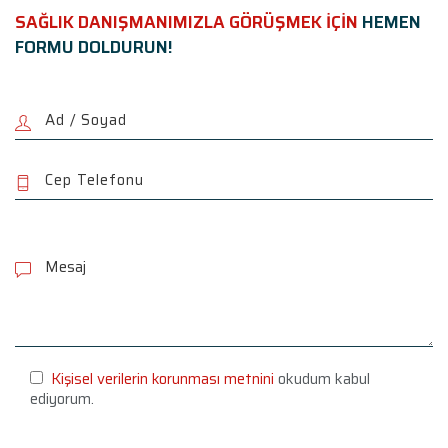
SAĞLIK DANIŞMANIMIZLA GÖRÜŞMEK İÇİN
HEMEN
FORMU DOLDURUN!
P
l
e
a
s
e
l
e
Kişisel verilerin korunması metnini
okudum kabul
a
ediyorum.
v
e