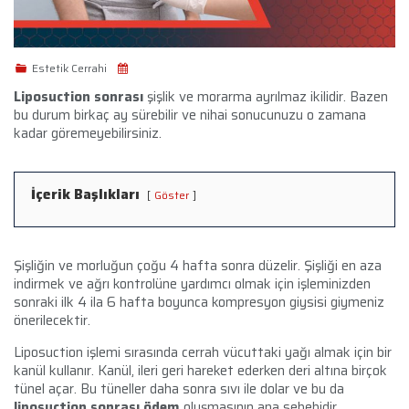
Estetik Cerrahi
Liposuction sonrası
şişlik ve morarma ayrılmaz ikilidir. Bazen
bu durum birkaç ay sürebilir ve nihai sonucunuzu o zamana
kadar göremeyebilirsiniz.
İçerik Başlıkları
Göster
Şişliğin ve morluğun çoğu 4 hafta sonra düzelir. Şişliği en aza
indirmek ve ağrı kontrolüne yardımcı olmak için işleminizden
sonraki ilk 4 ila 6 hafta boyunca kompresyon giysisi giymeniz
önerilecektir.
Liposuction işlemi sırasında cerrah vücuttaki yağı almak için bir
kanül kullanır. Kanül, ileri geri hareket ederken deri altına birçok
tünel açar. Bu tüneller daha sonra sıvı ile dolar ve bu da
liposuction sonrası ödem
oluşmasının ana sebebidir.