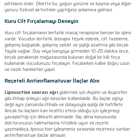
pıhtılarını önler. Elbette bu, yoğun yürüme ve koşma veya diğer
yorucu fiziksel aktiviteler yaptığınız anlamına gelmez.
Kuru Cilt Fırçalamayı Deneyin
Kuru cilt fırçalamanın lenfatik masaj terapisine benzer bir işlevi
vardır. Vücudun lenfatik drenajını teşvik ederek, cilt tazeleme,
gelişmiş bağışıklık, gelişmiş selülit ve şişliği azaltma gibi birçok
fayda sağlar. Duş veya banyoya gitmeden 10-20 dakika önce,
birçok perakende mağazasında bulunan doğal bir kıllı fırça
kullanarak vücudunuzu fırçalayın. Fırçalarken kalbe doğru uzun
ve nazik hareketler yapın.
Reçeteli Antienflamatuvar İlaçlar Alın
Liposuction sonrası ağrı
gidermek için Aspirin ve ibuprofen
gibi iltihap önleyici ağrı kesiciler kullanılabilir. Bu ilaçlar ağrıyı
değil aynı zamanda iltihabı ve dolayısıyla şişliği de hafifletir.
Ancak bu ilaçların kan inceltici etkisi olduğu için iyileşmeyi
yavaşlattığı için dikkatli alınmalıdır. İlaç alma konusunda
doktorunuzun talimatlarına titizlikle uyun ve reçete
yazmadıkça, liposuction iyileşmeniz sırasında reçetesiz satılan
antiinflamatuar ilaçlar almayın.