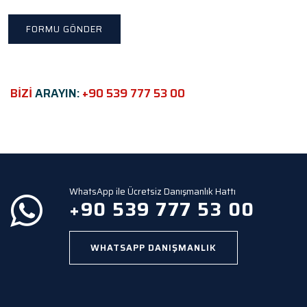
t
h
i
s
f
i
e
BİZİ
ARAYIN:
+90 539 777 53 00
l
d
e
m
p
t
y
WhatsApp ile Ücretsiz Danışmanlık Hattı
.
+90 539 777 53 00
WHATSAPP DANIŞMANLIK