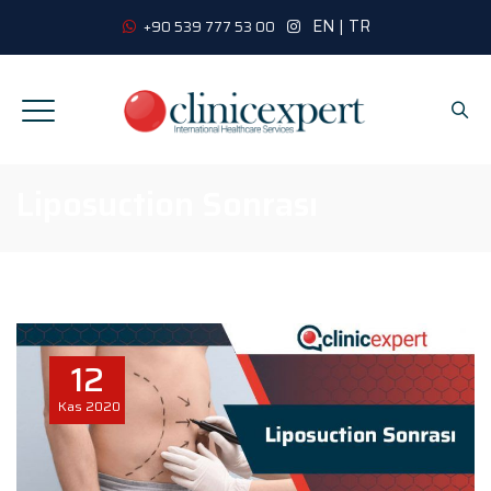
EN
|
TR
+90 539 777 53 00
Liposuction Sonrası
12
Kas
2020