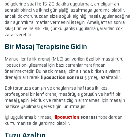
bölgelerine saatte 15-20 dakika uygulamak, ameliyattan
sonraki birinci ve ikinci gün şişliği azaltmaya yardımcı olabilir,
ancak doktorunuzdan size soğuk algınlığı nasıl uygulanacağına
dair ayrıntılı talimatlar vermesini isteyin. Ameliyattan sonra
sıkıştırın ve ne sıklıkla, çünkü yanlış uygulama yarardan çok
zarar verebilir.
Bir Masaj Terapisine Gidin
Manuel lenfatik drenaj (MLD) adı verilen özel bir masaj türü,
liposuction iyileşmesi için bazı cerrahlar tarafından
önerilmektedir. Bu nazik masaj, cilt altında biriken sıvıların
drenajını artırarak
liposuction sonrası
şişmeyi azaltabilir.
Doktorunuza danışın ve onaylanırsa haftada iki kez
profesyonel bir lenf drenaj masörüyle görüşün ve hafif bir
masaj yapın. Morluk ve rahatsızlığın artmaması için masajın
nazikçe yapılması gerektiğini unutmayın.
İyi uygulanmış bir masaj,
liposuction
sonrası
topaklardan
kurtulmanıza da yardımcı olabilir.
Tuzu Azaltın