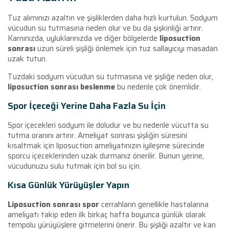
Tuz alımınızı azaltın ve şişliklerden daha hızlı kurtulun. Sodyum
vücudun su tutmasına neden olur ve bu da şişkinliği artırır.
Karnınızda, uyluklarınızda ve diğer bölgelerde
liposuction
sonrası
uzun süreli şişliği önlemek için tuz sallayıcıyı masadan
uzak tutun.
Tuzdaki sodyum vücudun su tutmasına ve şişliğe neden olur,
liposuction sonrası beslenme
bu nedenle çok önemlidir.
Spor İçeceği Yerine Daha Fazla Su İçin
Spor içecekleri sodyum ile doludur ve bu nedenle vücutta su
tutma oranını artırır. Ameliyat sonrası şişliğin süresini
kısaltmak için liposuction ameliyatınızın iyileşme sürecinde
sporcu içeceklerinden uzak durmanız önerilir. Bunun yerine,
vücudunuzu sulu tutmak için bol su için.
Kısa Günlük Yürüyüşler Yapın
Liposuction sonrası spor
cerrahların genellikle hastalarına
ameliyatı takip eden ilk birkaç hafta boyunca günlük olarak
tempolu yürüyüşlere gitmelerini önerir. Bu şişliği azaltır ve kan