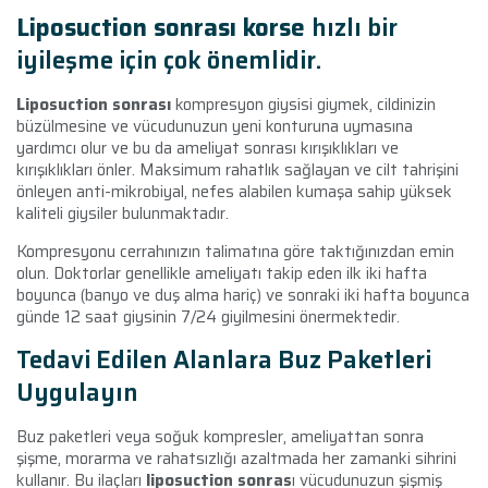
Liposuction sonrası korse
hızlı bir
iyileşme için çok önemlidir.
Liposuction sonrası
kompresyon giysisi giymek, cildinizin
büzülmesine ve vücudunuzun yeni konturuna uymasına
yardımcı olur ve bu da ameliyat sonrası kırışıklıkları ve
kırışıklıkları önler. Maksimum rahatlık sağlayan ve cilt tahrişini
önleyen anti-mikrobiyal, nefes alabilen kumaşa sahip yüksek
kaliteli giysiler bulunmaktadır.
Kompresyonu cerrahınızın talimatına göre taktığınızdan emin
olun. Doktorlar genellikle ameliyatı takip eden ilk iki hafta
boyunca (banyo ve duş alma hariç) ve sonraki iki hafta boyunca
günde 12 saat giysinin 7/24 giyilmesini önermektedir.
Tedavi Edilen Alanlara Buz Paketleri
Uygulayın
Buz paketleri veya soğuk kompresler, ameliyattan sonra
şişme, morarma ve rahatsızlığı azaltmada her zamanki sihrini
kullanır. Bu ilaçları
liposuction sonras
ı vücudunuzun şişmiş