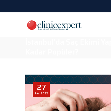
İstanbul’da Saç Ekimi Y
Kadar Popüler?
27
Nis
2023