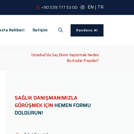
EN
|
TR
+90 539 777 53 00
sta Rehberi
İletişim
Randevu Al
log
|
Saç Ekimi
|
İstanbul’da Saç Ekimi Yaptırmak Neden
Bu Kadar Popüler?
SAĞLIK DANIŞMANIMIZLA
GÖRÜŞMEK İÇİN
HEMEN FORMU
DOLDURUN!