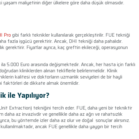
i yaşam maliyetinin diğer ülkelere göre daha düşük olmasıdır.
I Pro
gibi farklı teknikler kullanılarak gerçekleştirilir. FUE tekniği
ha fazla işgücü gerektirir. Ancak, DHI tekniği daha pahalıdır.
k gerektirir. Fiyatlar ayrıca, kaç greftin ekileceği, operasyonun
0 ila 5.000 Euro arasında değişmektedir. Ancak, her hasta için farklı
ğrudan kliniklerden alınan tekliflerle belirlenmelidir. Klinik
klerin kalitesi ve doktorların uzmanlık seviyeleri de bir hayli
i faktörleri de dikkate almak önemlidir.
k ile Yapılıyor?
 Unit Extraction) tekniğini tercih eder. FUE, daha yeni bir tekniktir
m daha az invazivdir ve genellikle daha az ağrı ve rahatsızlık
 Ayrıca, bu yöntemde izler daha az olur ve doğal sonuçlar alırsınız.
 kullanılmaktadır, ancak FUE genellikle daha yaygın bir tercih