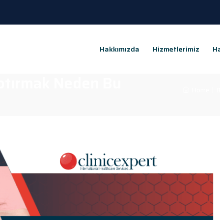
Hakkımızda
Hizmetlerimiz
Ha
aptırmak Neden Bu
Home
|
B