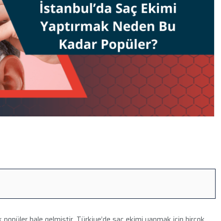
k popüler hale gelmiştir. Türkiye’de saç ekimi yapmak için birçok