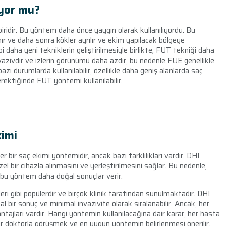
ıyor mu?
ridir. Bu yöntem daha önce yaygın olarak kullanılıyordu. Bu
lınır ve daha sonra kökler ayrılır ve ekim yapılacak bölgeye
ibi daha yeni tekniklerin geliştirilmesiyle birlikte, FUT tekniği daha
nvazivdir ve izlerin görünümü daha azdır, bu nedenle FUE genellikle
zı durumlarda kullanılabilir, özellikle daha geniş alanlarda saç
ektiğinde FUT yöntemi kullanılabilir.
kimi
bir saç ekimi yöntemidir, ancak bazı farklılıkları vardır. DHI
l bir cihazla alınmasını ve yerleştirilmesini sağlar. Bu nedenle,
a bu yöntem daha doğal sonuçlar verir.
i gibi popülerdir ve birçok klinik tarafından sunulmaktadır. DHI
al bir sonuç ve minimal invazivite olarak sıralanabilir. Ancak, her
ajları vardır. Hangi yöntemin kullanılacağına dair karar, her hasta
ir doktorla görüşmek ve en uygun yöntemin belirlenmesi önerilir.