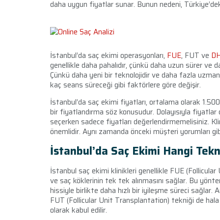
daha uygun fiyatlar sunar. Bunun nedeni, Türkiye’dek
İstanbul’da saç ekimi operasyonları,
FUE
, FUT ve
DH
genellikle daha pahalıdır, çünkü daha uzun sürer ve da
Çünkü daha yeni bir teknolojidir ve daha fazla uzmanlı
kaç seans süreceği gibi faktörlere göre değişir.
İstanbul’da saç ekimi fiyatları, ortalama olarak 1.50
bir fiyatlandırma söz konusudur. Dolayısıyla fiyatlar do
seçerken sadece fiyatları değerlendirmemelisiniz. Klini
önemlidir. Aynı zamanda önceki müşteri yorumları gib
İstanbul’da Saç Ekimi Hangi Tekni
İstanbul saç ekimi klinikleri genellikle FUE (Follicular
ve saç köklerinin tek tek alınmasını sağlar. Bu yönte
hissiyle birlikte daha hızlı bir iyileşme süreci sağlar.
FUT (Follicular Unit Transplantation) tekniği de hala
olarak kabul edilir.