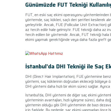
Günümüzde FUT Tekniği Kullanıl
FUT, en eski saç ekimi operasyonu yöntemlerinden bi
yöntemde, saç kökleri, saçlı deri şeritleri kesilerek a
yerleştirilir. Ancak, FUE (Follicular Unit Extraction) g
az tercih edilir hale gelmiştir. FUE tekniği daha az i
tercih edilen bir yöntemdir. Ancak, FUT tekniği hala ba
ekimi yapmak gerektiğinde veya daha fazla greft ger
İstanbul’da DHI Tekniği ile Saç E
DHI (Direct Hair Implantation), FUE yöntemine benzer 
yöntemi, saç köklerinin doğrudan ekileceği bölgeye öze
DHI yöntemi daha hızlı bir ekim süreci sağlar. Ayrıc
İstanbul’da, DHI yöntemi de diğer saç ekimi yöntemler
yönteminin avantajları, hızlı iyileşme süreci, daha doğ
yöntemin olduğu gibi DHI yönteminin de bazı dezavant
için farklıdır. Bu nedenle, saç ekimi yapmadan önce b