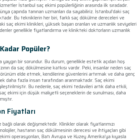
izmetler İstanbul saç ekimi popülerliğinin arasında ilk sıradadır.
dünya çapında tanınan uzmanları da sayabiliriz. İstanbul’daki saç
ktadır. Bu tekniklerin her biri, farklı saç dökülme dereceleri ve
aki saç ekimi klinikleri, yüksek başarı oranları ve uzmanlık seviyeleri
denler genellikle fiyatlandırma ve klinikteki doktorların uzmanlık
 Kadar Popüler?
yaygın bir sorundur. Bu durum, genellikle estetik açıdan hoş
ının da saç dökülmesine katkısı vardır. Peki, insanlar neden saç
 görünüm elde etmek, kendilerine güvenlerini artırmak ve daha genç
erek daha fazla insan tarafından aranmaktadır. Saç ekimi
yileştirilmiştir. Bu nedenle, saç ekimi tedavileri artık daha etkili,
 saç ekimi için düşük maliyetli seçeneklerin de sunulması, daha
mıştır.
n Fiyatları
 bağlı olarak değişmektedir. Klinikler olarak fiyatlarımızı
nolojiler, hastanın saç dökülmesinin derecesi ve ihtiyaçları gibi
saç ekimi operasyonları, Batı Avrupa ve Kuzey Amerika’ya kıyasla