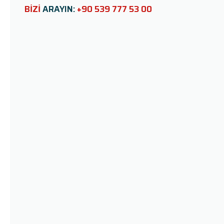
e
BİZİ
ARAYIN:
+90 539 777 53 00
l
d
e
m
p
t
y
.