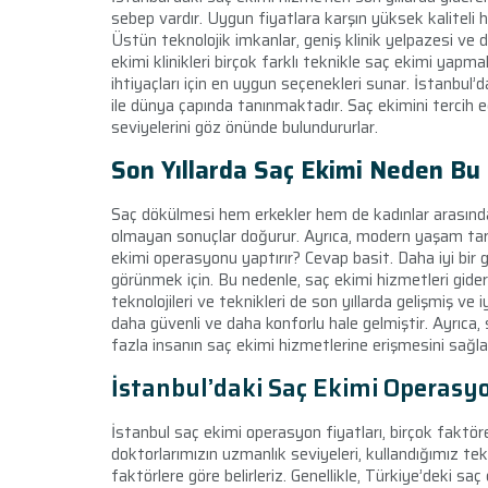
sebep vardır. Uygun fiyatlara karşın yüksek kaliteli h
Üstün teknolojik imkanlar, geniş klinik yelpazesi ve 
ekimi klinikleri birçok farklı teknikle saç ekimi yapma
ihtiyaçları için en uygun seçenekleri sunar. İstanbul’d
ile dünya çapında tanınmaktadır. Saç ekimini tercih e
seviyelerini göz önünde bulundururlar.
Son Yıllarda Saç Ekimi Neden Bu
Saç dökülmesi hem erkekler hem de kadınlar arasında 
olmayan sonuçlar doğurur. Ayrıca, modern yaşam tarz
ekimi operasyonu yaptırır? Cevap basit. Daha iyi bir
görünmek için. Bu nedenle, saç ekimi hizmetleri gid
teknolojileri ve teknikleri de son yıllarda gelişmiş ve i
daha güvenli ve daha konforlu hale gelmiştir. Ayrıca,
fazla insanın saç ekimi hizmetlerine erişmesini sağla
İstanbul’daki Saç Ekimi Operasyo
İstanbul saç ekimi operasyon fiyatları, birçok faktöre
doktorlarımızın uzmanlık seviyeleri, kullandığımız tek
faktörlere göre belirleriz. Genellikle, Türkiye’deki 