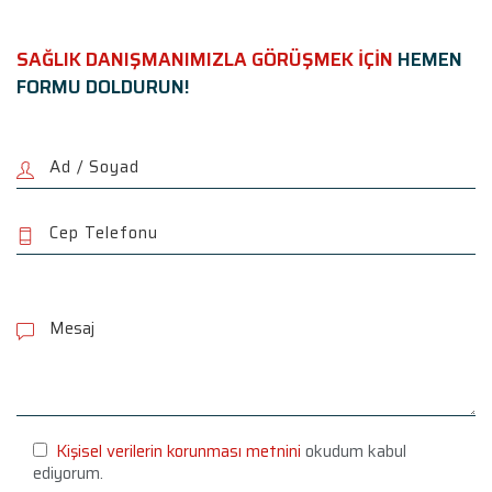
SAĞLIK DANIŞMANIMIZLA GÖRÜŞMEK İÇİN
HEMEN
FORMU DOLDURUN!
P
l
e
a
s
e
l
e
Kişisel verilerin korunması metnini
okudum kabul
a
ediyorum.