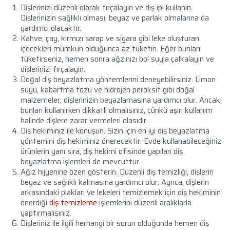
Dişlerinizi düzenli olarak fırçalayın ve diş ipi kullanın.
Dişlerinizin sağlıklı olması, beyaz ve parlak olmalarına da
yardımcı olacaktır.
Kahve, çay, kırmızı şarap ve sigara gibi leke oluşturan
içecekleri mümkün olduğunca az tüketin. Eğer bunları
tüketirseniz, hemen sonra ağzınızı bol suyla çalkalayın ve
dişlerinizi fırçalayın.
Doğal diş beyazlatma yöntemlerini deneyebilirsiniz. Limon
suyu, kabartma tozu ve hidrojen peroksit gibi doğal
malzemeler, dişlerinizin beyazlamasına yardımcı olur. Ancak,
bunları kullanırken dikkatli olmalısınız, çünkü aşırı kullanım
halinde dişlere zarar vermeleri olasıdır.
Diş hekiminiz ile konuşun. Sizin için en iyi diş beyazlatma
yöntemini diş hekiminiz önerecektir. Evde kullanabileceğiniz
ürünlerin yanı sıra, diş hekimi ofisinde yapılan diş
beyazlatma işlemleri de mevcuttur.
Ağız hijyenine özen gösterin. Düzenli diş temizliği, dişlerin
beyaz ve sağlıklı kalmasına yardımcı olur. Ayrıca, dişlerin
arkasındaki plakları ve lekeleri temizlemek için diş hekiminin
önerdiği
diş temizleme
işlemlerini düzenli aralıklarla
yaptırmalısınız.
Dişleriniz ile ilgili herhangi bir sorun olduğunda hemen diş