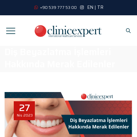
EN
|
TR
+90 539 777 53 00
Diş Beyazlatma İşlemleri
Hakkında Merak Edilenler
27
Nis
2023