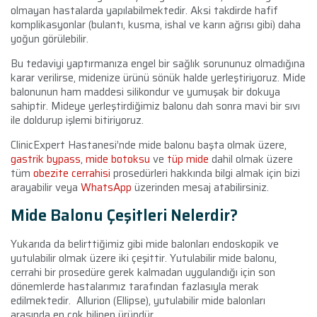
olmayan hastalarda yapılabilmektedir. Aksi takdirde hafif
komplikasyonlar (bulantı, kusma, ishal ve karın ağrısı gibi) daha
yoğun görülebilir.
Bu tedaviyi yaptırmanıza engel bir sağlık sorununuz olmadığına
karar verilirse, midenize ürünü sönük halde yerleştiriyoruz. Mide
balonunun ham maddesi silikondur ve yumuşak bir dokuya
sahiptir. Mideye yerleştirdiğimiz balonu dah sonra mavi bir sıvı
ile doldurup işlemi bitiriyoruz.
ClinicExpert Hastanesi’nde mide balonu başta olmak üzere,
gastrik bypass
,
mide botoksu
ve
tüp mide
dahil olmak üzere
tüm
obezite cerrahisi
prosedürleri hakkında bilgi almak için bizi
arayabilir veya
WhatsApp
üzerinden mesaj atabilirsiniz.
Mide Balonu Çeşitleri Nelerdir?
Yukarıda da belirttiğimiz gibi mide balonları endoskopik ve
yutulabilir olmak üzere iki çeşittir. Yutulabilir mide balonu,
cerrahi bir prosedüre gerek kalmadan uygulandığı için son
dönemlerde hastalarımız tarafından fazlasıyla merak
edilmektedir. Allurion (Ellipse), yutulabilir mide balonları
arasında en çok bilinen üründür.