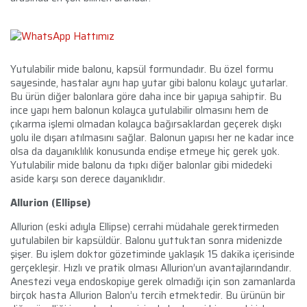
Yutulabilir mide balonu, kapsül formundadır. Bu özel formu
sayesinde, hastalar aynı hap yutar gibi balonu kolayc yutarlar.
Bu ürün diğer balonlara göre daha ince bir yapıya sahiptir. Bu
ince yapı hem balonun kolayca yutulabilir olmasını hem de
çıkarma işlemi olmadan kolayca bağırsaklardan geçerek dışkı
yolu ile dışarı atılmasını sağlar. Balonun yapısı her ne kadar ince
olsa da dayanıklılık konusunda endişe etmeye hiç gerek yok.
Yutulabilir mide balonu da tıpkı diğer balonlar gibi midedeki
aside karşı son derece dayanıklıdır.
Allurion (Ellipse)
Allurion (eski adıyla Ellipse) cerrahi müdahale gerektirmeden
yutulabilen bir kapsüldür. Balonu yuttuktan sonra midenizde
şişer. Bu işlem doktor gözetiminde yaklaşık 15 dakika içerisinde
gerçekleşir. Hızlı ve pratik olması Allurion’un avantajlarındandır.
Anestezi veya endoskopiye gerek olmadığı için son zamanlarda
birçok hasta Allurion Balon’u tercih etmektedir. Bu ürünün bir