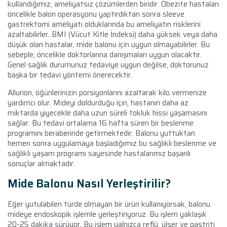
kullandığımız, ameliyatsız çözümlerden biridir. Obezite hastaları
öncelikle balon operasyonu yaptırdıktan sonra sleeve
gastrektomi ameliyatı olduklarında bu ameliyatın risklerini
azaltabilirler. BMI (Vücut Kitle İndeksi) daha yüksek veya daha
düşük olan hastalar, mide balonu için uygun olmayabilirler. Bu
sebeple, öncelikle doktorlarına danışmaları uygun olacaktır.
Genel sağlık durumunuz tedaviye uygun değilse, doktorunuz
başka bir tedavi yöntemi önerecektir.
Allurion, öğünlerinizin porsiyonlarını azaltarak kilo vermenize
yardımcı olur. Mideyi doldurduğu için, hastanın daha az
miktarda yiyecekle daha uzun süreli tokluk hissi yaşamasını
sağlar. Bu tedavi ortalama 16 hafta süren bir beslenme
programını beraberinde getirmektedir. Balonu yuttuktan
hemen sonra uygulamaya başladığımız bu sağlıklı beslenme ve
sağlıklı yaşam programı sayesinde hastalarımız başarılı
sonuçlar almaktadır.
Mide Balonu Nasıl Yerleştirilir?
Eğer yutulabilen türde olmayan bir ürün kullanıyorsak, balonu
mideye endoskopik işlemle yerleştiriyoruz. Bu işlem yaklaşık
20-25 dakika sürüyor. Bu işlem yalnızca reflü, ülser ve gastriti