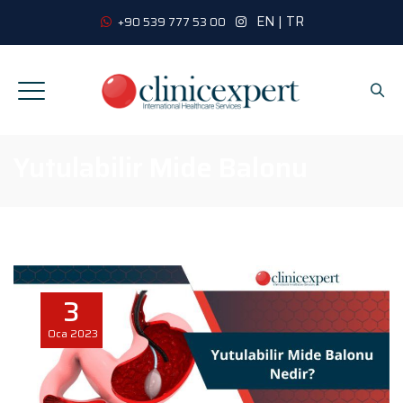
EN
|
TR
+90 539 777 53 00
Yutulabilir Mide Balonu
3
Oca
2023