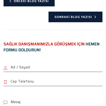
ÖNCEKI BLOG YAZISI
SONRAKI BLOG YAZISI
SAĞLIK DANIŞMANIMIZLA GÖRÜŞMEK İÇİN
HEMEN
FORMU DOLDURUN!
P
l
e