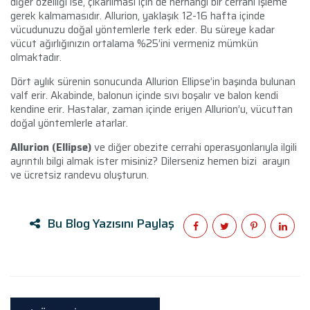
diğer özelliği ise, çıkarılması için de herhangi bir cerrahi işleme
gerek kalmamasıdır. Allurion, yaklaşık 12-16 hafta içinde
vücudunuzu doğal yöntemlerle terk eder. Bu süreye kadar
vücut ağırlığınızın ortalama %25’ini vermeniz mümkün
olmaktadır.
Dört aylık sürenin sonucunda Allurion Ellipse’in başında bulunan
valf erir. Akabinde, balonun içinde sıvı boşalır ve balon kendi
kendine erir. Hastalar, zaman içinde eriyen Allurion’u, vücuttan
doğal yöntemlerle atarlar.
Allurion (Ellipse)
ve diğer obezite cerrahi operasyonlarıyla ilgili
ayrıntılı bilgi almak ister misiniz? Dilerseniz hemen bizi arayın
ve ücretsiz randevu oluşturun.
Bu Blog Yazısını Paylaş