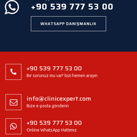
.
+90 539 777 53 00
WHATSAPP DANIŞMANLIK
+90 539 777 53 00
Bir sorunuz mu var? bizi hemen arayın
info@clinicexpert.com
Bize e-posta gönderin
+90 539 777 53 00
Online WhatsApp Hattımız