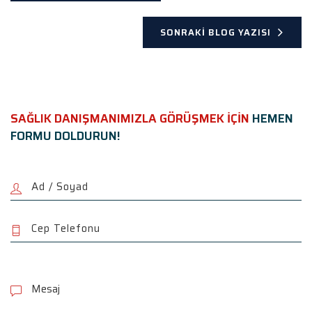
SONRAKI BLOG YAZISI
SAĞLIK DANIŞMANIMIZLA GÖRÜŞMEK İÇİN
HEMEN
FORMU DOLDURUN!
P
l
e
a