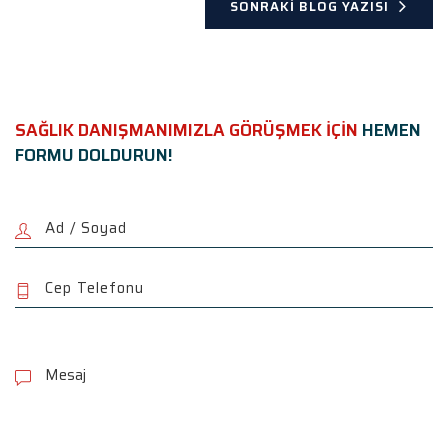
SONRAKI BLOG YAZISI
SAĞLIK DANIŞMANIMIZLA GÖRÜŞMEK İÇİN
HEMEN
FORMU DOLDURUN!
P
l
e
a
s
e