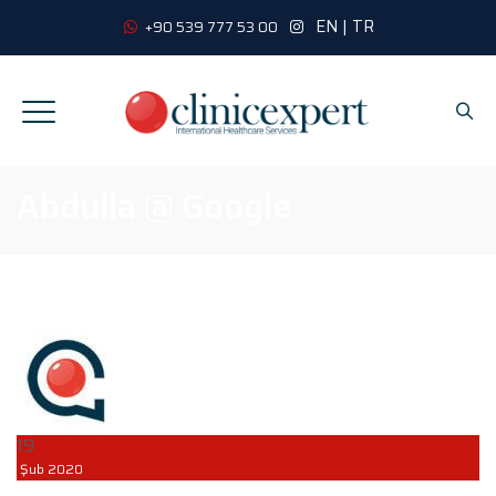
EN
|
TR
+90 539 777 53 00
Abdulla @ Google
19
Şub
2020