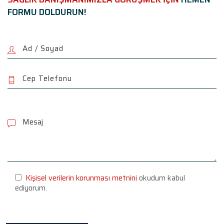
FORMU DOLDURUN!
P
l
e
a
s
e
l
e
Kişisel verilerin korunması metnini
okudum kabul
a
ediyorum.
v
e
t