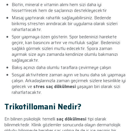
Biotin, mineral e vitamin alımı hem sizi daha iyi
hissettirecek hem de saçlarınızı destekleyecektir
Masaj yaptırarak rahatlık sağlayabilirsiniz. Bedende
birikmiş stresten arındıracak bir uygulama olarak sizleri
rahatlatacaktır.
Spor yapmaya özen gösterin. Spor bedeninizi harekete
geçirir, kan basıncını artırır ve mutluluk sağlar. Bedeninizi
sağlıklı görmek sizleri mutlu edecektir. Spora zaman
ayırmak size aynı zamanda kendinize olumlu bakmanızı
sağlayacaktır.
Bakış açınızı daha olumlu taraflara çevirmeye çalışın
Sosyal aktivitelere zaman ayrın ve bunu daha sık yapmaya
çalışın. Arkadaşlarınızla zaman geçirmek sizlere kesinlikle iyi
gelecek ve
stres saç dökülmesi
yaşayan biri olarak sizi
rahatlatacaktır.
Trikotillomani Nedir?
En bilinen psikolojik temelli
saç dökülmesi
tipi olarak
bilinmektedir. Klinik gözlemler sonucunda olayın dermatolojik
olduğu bilinmeyle beraber saç yolma ile de iç içe geçmiş bir