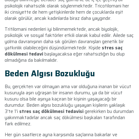
psikolojik rahatsızlık olarak söylenmektedir. Tricotilomani her
iki cinsiyette de hem yetişkinlerde hem de çocuklarda eşit
olarak görülür, ancak kadınlarda biraz daha yaygındır.
Tritilomani nedenleri iyi bilinmemektedir, ancak biyolojik,
psikolojik ve sosyal faktörler etkili olarak kabul edilir. Ailede saç
yolma davranışının daha sık görülen davranışları genetik bir
yatkınlık olabileceğini düşündürmektedir. Kişide
stres saç
dökülmesi tedavi
başlayacaksa eğer rahatsızlığın bu olup
olmadığına da bakılmalıdır.
Beden Algısı Bozukluğu
Bu, gerçekten var olmayan ama var olduğuna inanan bir vücut
kusuruyla aşırı uğraşan bir insanın durumu, ya da bir vücut
kusuru olsa bile aşırıya kaçıran bir kişinin yaşayacağı bir
durumdur. Beden algısı bozukluğu yaşayan kişilerin yaklaşık
3’te 1’i
stres saç dökülmesi tedavisi
gerekirken bu durumdan
yakınmaktadırlar ancak saç dökülmesi başkaları tarafından
fark edilmez.
Her gün saatlerce ayna karşısında saçlarına bakarlar ve