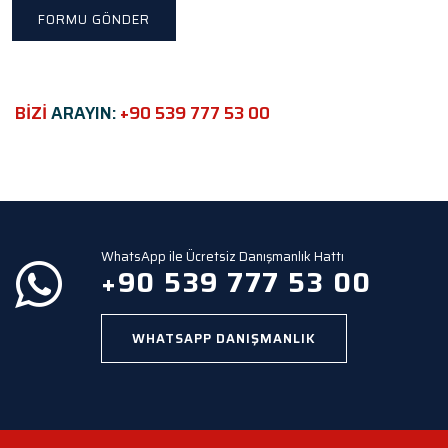
h
i
s
f
i
e
BİZİ
ARAYIN:
+90 539 777 53 00
l
d
e
m
p
t
y
WhatsApp ile Ücretsiz Danışmanlık Hattı
.
+90 539 777 53 00
WHATSAPP DANIŞMANLIK