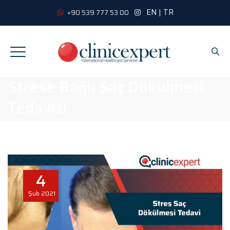
EN
|
TR
+90 539 777 53 00
Strese Bağlı Saç Dökülmesi
Tedavisi
4
Şub
2021