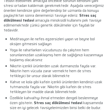
Tedavi edebilmek amacıyla öncelikle sorunun kendisini yani
stresi ortadan kaldırmak gerekmektedir. Aşağıda vereceğimiz
önerileri kendinize göre değerlendirip bir uzmanla da konuyu
paylaştıktan sonra denemenizi tavsiye ederiz.
Stres saç
dökülmesi tedavi
amacıyla minoksidil kullanımı pek tavsiye
edilmemektedir çünkü genetik dökülmeler için faydalı bir
tedavidir.
Meditasyon ile nefes egzersizleri yapın ve beyne bol
oksijen gitmesini sağlayın
Yoga ile rahatlarken vücudunuzu da çalıştırın hem
sorunlarınızdan uzaklaşmış hem de sağlığınızı kazanmaya
başlamış olacaksınız
Nikotin içerikli ürünlerden uzak durmanızda fayda var.
Nikotin hem vücuda zarar vermekte hem de stres
tetikleyici bir unsur olarak bilinmekte
Kahve ve kola gibi kafein içerikli ürünlerden kendinizi uzak
tutmanızda fayda var. Nikotin gibi kafein de stres
tetikleyen bir madde olarak bilinmektedir.
Özellikle kahvaltıyı ihmal etmeden dengeli beslenmeye
özen gösterin.
Stres saç dökülmesi tedavi
kapsamında
size en iyi gelecek tavsiyelerimizden birisi belki de budur.