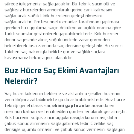
sürede iyileşmenizi sağlayacaktır. Bu teknik saçın ölü ve
sağlıksız hücrelerden arındırılarak yerine canlı kalmasını
sağlayacak sağlıklı kök hücrelerin yerleştirilmesini
sağlayacaktır. Profesyonel uzmanlar tarafından yapılması
gereken bu uygulama, saçın dökülme ve açıklık oranına göre
farklı seanslar gösterilerek yapılabilmektedir. Kök hücreler
donor sayesinde alınır, soğuk ünitede zarar görmeden
bekletilerek kısa zamanda saç derisine yerleştirilir. Bu süreci
takiben saç bakımıyla birlikte gür ve sağlıklı saçlara
kavuşmanız birkaç aynızı alacaktır.
Buz Hücre Saç Ekimi Avantajları
Nelerdir?
Saç hücre köklerinin bekleme ve aktarılma şekilleri hücrenin
verimliliğini azaltabilmekte ya da artırabilmektedir. Buz hücre
tekniği genel olarak saç
ekimi yaptıranlar
arasında en
memnun kalınan ve tercih edilen yöntemler olarak yer almıştır.
Kök hücrenin soğuk zincir uygulamasıyla korunması, daha
çabuk sonuç alınmasını sağlayabilmektedir. Özellike saç
derisiyle uyumlu olmasını ve çabuk sonuç vermesini sağlayan