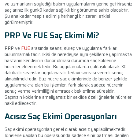
ve uzmanların söylediği bakım uygulamalarını yerine getirirseniz
saçlarınız ilk günkü kadar sağlıklı bir görünüme sahip olacaktır.
Şu ana kadar tespit edilmiş herhangi bir zararlı etkisi
görülmemiştir.
PRP Ve FUE Saç Ekimi Mi?
PRP ve
FUE
arasında seans, süreç ve uygulama farkları
bulunmamaktadır. İkisi de neredeyse aynı şekillerde yapılmakta
hastanın kendisinin donor olması durumda saç köklerine
hücreler eklenmektedir. Bu uygulamalarda yaklaşık olarak 30
dakikalık seanslar uygulanarak tedavi sonrası verimli sonuç
alınabilmektedir. Buz hücre saç ekimlerinde de benzer şekilde
uygulanmakta olan bu işlemler, fark olarak sadece hücrenin
sonuç verme verimliliğini artıracak bekletilme süresidir.
Saçınızın köklerine ameliyatsız bir şekilde özel iğnelerle hücreler
nakil edilecektir.
Acısız Saç Ekimi Operasyonları
Saç ekimi operasyonları genel olarak acısız yapılabilmektedir.
İğnelerle yapılan bu operasyonda sadece sinir batması denilen