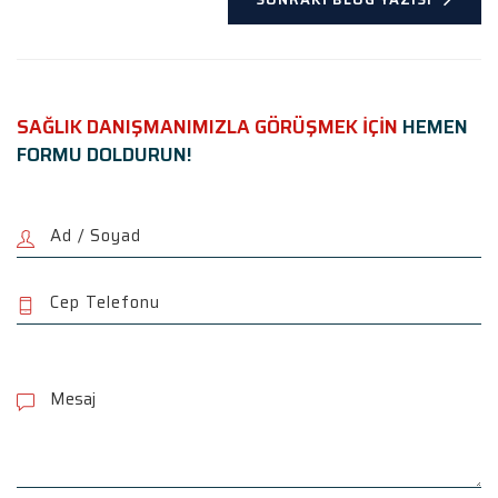
SAĞLIK DANIŞMANIMIZLA GÖRÜŞMEK İÇİN
HEMEN
FORMU DOLDURUN!
P
l
e
a
s
e