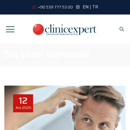
EN
|
TR
+90 539 777 53 00
Saç Ekimi Yaptıranlar
12
Ara
2020