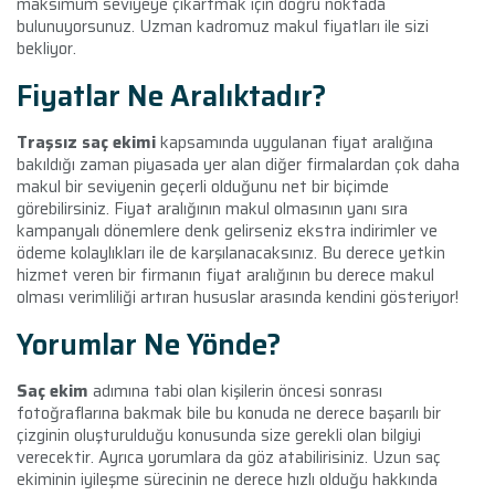
maksimum seviyeye çıkartmak için doğru noktada
bulunuyorsunuz. Uzman kadromuz makul fiyatları ile sizi
bekliyor.
Fiyatlar Ne Aralıktadır?
Traşsız saç ekimi
kapsamında uygulanan fiyat aralığına
bakıldığı zaman piyasada yer alan diğer firmalardan çok daha
makul bir seviyenin geçerli olduğunu net bir biçimde
görebilirsiniz. Fiyat aralığının makul olmasının yanı sıra
kampanyalı dönemlere denk gelirseniz ekstra indirimler ve
ödeme kolaylıkları ile de karşılanacaksınız. Bu derece yetkin
hizmet veren bir firmanın fiyat aralığının bu derece makul
olması verimliliği artıran hususlar arasında kendini gösteriyor!
Yorumlar Ne Yönde?
Saç ekim
adımına tabi olan kişilerin öncesi sonrası
fotoğraflarına bakmak bile bu konuda ne derece başarılı bir
çizginin oluşturulduğu konusunda size gerekli olan bilgiyi
verecektir. Ayrıca yorumlara da göz atabilirisiniz. Uzun saç
ekiminin iyileşme sürecinin ne derece hızlı olduğu hakkında