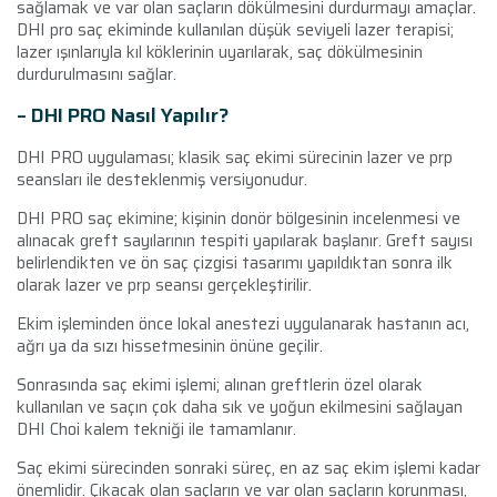
sağlamak ve var olan saçların dökülmesini durdurmayı amaçlar.
DHI pro saç ekiminde kullanılan düşük seviyeli lazer terapisi;
lazer ışınlarıyla kıl köklerinin uyarılarak, saç dökülmesinin
durdurulmasını sağlar.
– DHI PRO Nasıl Yapılır?
DHI PRO uygulaması; klasik saç ekimi sürecinin lazer ve prp
seansları ile desteklenmiş versiyonudur.
DHI PRO saç ekimine; kişinin donör bölgesinin incelenmesi ve
alınacak greft sayılarının tespiti yapılarak başlanır. Greft sayısı
belirlendikten ve ön saç çizgisi tasarımı yapıldıktan sonra ilk
olarak lazer ve prp seansı gerçekleştirilir.
Ekim işleminden önce lokal anestezi uygulanarak hastanın acı,
ağrı ya da sızı hissetmesinin önüne geçilir.
Sonrasında saç ekimi işlemi; alınan greftlerin özel olarak
kullanılan ve saçın çok daha sık ve yoğun ekilmesini sağlayan
DHI Choi kalem tekniği ile tamamlanır.
Saç ekimi sürecinden sonraki süreç, en az saç ekim işlemi kadar
önemlidir. Çıkacak olan saçların ve var olan saçların korunması,