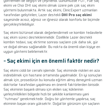
yöntemleri de değişti ve çeşitlendi. Günümüzde FUT, Fue Saç
ekimi ve Choi DHI saç ekimi olmak üzere pek çok saç ekim
yöntemi bulunmakta. Artık saç ekimi, ClinicExpert uzmanları
tarafından geliştirilen; Lazer destekli
DHI Pro saç ekimi
sayesinde acısız, ağrısız ve iğnesiz olarak konforlu bir biçimde
gerçekleştirilebiliyor.
Saç ekimi bütünsel olarak değerlendirmeli ve kombin tedavilerle
saç ekim süreci desteklenmelidir. Özellikle Lazer destekli
kombin tedavi, saç ektirme sonrası saçların çok daha sık, gür
ve doğal olması sağlanabilir. Bu nokta da önemli olan kişiye en
uygun yöntemi belirlemektir.
– Saç ekimi için en önemli faktör nedir?
Saç ekimi ciddi bir cerrahi işlemdir. Saç ekiminde riskleri en aza
indirebilmek için hastane ortamında yapılmalıdır. En iyi sonuçları
almak için, prosedürün bu konuda eğitim almış deneyimli uzman
doktorlar tarafından yapılması en önemli faktörlerden birisidir.
Saç ekiminin başarılı olması için ekilen saç köklerinin
yerleştirildikleri bölgede hızlı bir şekilde kanlanması yani
“tutması” gerekmektedir. Doğru bir yöntemle yapılırsa, saç
ekiminin başarı oranı yüksektir. Doğal bir görünüm için saçların