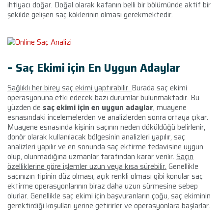
ihtiyacı doğar. Doğal olarak kafanın belli bir bölümünde aktif bir
şekilde gelişen saç köklerinin olması gerekmektedir.
– Saç Ekimi için En Uygun Adaylar
Sağlıklı her birey saç ekimi yaptırabilir.
Burada saç ekimi
operasyonuna etki edecek bazı durumlar bulunmaktadır. Bu
yüzden de
saç ekimi için en uygun adaylar
, muayene
esnasındaki incelemelerden ve analizlerden sonra ortaya çıkar.
Muayene esnasında kişinin saçının neden döküldüğü belirlenir,
donör olarak kullanılacak bölgesinin analizleri yapılır, saç
analizleri yapılır ve en sonunda saç ektirme tedavisine uygun
olup, olunmadığına uzmanlar tarafından karar verilir.
Saçın
özelliklerine göre işlemler uzun veya kısa sürebilir.
Genellikle
saçınızın tipinin düz olması, açık renkli olması gibi konular saç
ektirme operasyonlarının biraz daha uzun sürmesine sebep
olurlar. Genellikle saç ekimi için başvuranların çoğu, saç ekiminin
gerektirdiği koşulları yerine getirirler ve operasyonlara başlarlar.