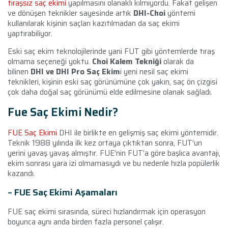
tıraşsız saç ekimi
yapılmasını olanaklı kılmıyordu. Fakat gelişen
ve dönüşen teknikler sayesinde artık
DHI-Choi
yöntemi
kullanılarak kişinin saçları kazıtılmadan da saç ekimi
yaptırabiliyor.
Eski saç ekim teknolojilerinde yani FUT gibi yöntemlerde tıraş
olmama seçeneği yoktu.
Choi Kalem Tekniği
olarak da
bilinen
DHI ve DHI Pro Saç Ekim
i yeni nesil saç ekimi
teknikleri, kişinin eski saç görünümüne çok yakın, saç ön çizgisi
çok daha doğal saç görünümü elde edilmesine olanak sağladı.
Fue Saç Ekimi Nedir?
FUE Saç Ekimi
DHI ile birlikte en gelişmiş saç ekimi yöntemidir.
Teknik 1988 yılında ilk kez ortaya çıktıktan sonra, FUT’un
yerini yavaş yavaş almıştır. FUE’nin FUT’a göre başlıca avantajı,
ekim sonrası yara izi olmamasıydı ve bu nedenle hızla popülerlik
kazandı.
– FUE Saç Ekimi Aşamaları
FUE saç ekimi sırasında, süreci hızlandırmak için operasyon
boyunca aynı anda birden fazla personel çalışır.