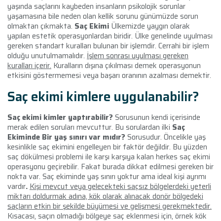
yaşında saçlarını kaybeden insanların psikolojik sorunlar
yaşamasına bile neden olan kellik sorunu günümüzde sorun
olmaktan çıkmakta.
Saç Ekimi
Ülkemizde yaygın olarak
yapılan estetik operasyonlardan biridir. Ülke genelinde uyulması
gereken standart kuralları bulunan bir işlemdir. Cerrahi bir işlem
olduğu unutulmamalıdır.
İşlem sonrası uyulması gereken
kuralları içerir.
Kuralların dışına çıkılması demek operasyonun
etkisini göstermemesi veya başarı oranının azalması demektir.
Saç ekimi kimlere uygulanabilir?
Saç ekimi kimler yaptırabilir?
Sorusunun kendi içerisinde
merak edilen soruları mevcuttur. Bu sorulardan ilki
Saç
Ekiminde Bir yaş sınırı var mıdır?
Sorusudur. Öncelikle yaş
kesinlikle saç ekimini engelleyen bir faktör değildir. Bu yüzden
saç dökülmesi problemi ile karşı karşıya kalan herkes saç ekimi
operasyonu geçirebilir. Fakat burada dikkat edilmesi gereken bir
nokta var. Saç ekiminde yaş sınırı yoktur ama ideal kişi ayrımı
vardır
.
Kişi mevcut veya gelecekteki saçsız bölgelerdeki yeterli
miktarı doldurmak adına, kök olarak alınacak donör bölgedeki
saçların etkin bir şekilde büyümesi ve gelişmesi gerekmektedir.
Kısacası, saçın olmadığı bölgeye saç eklenmesi için, örnek kök