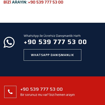
e
BİZİ
ARAYIN:
+90 539 777 53 00
l
d
e
m
p
t
y
WhatsApp ile Ücretsiz Danışmanlık Hattı
.
+90 539 777 53 00
WHATSAPP DANIŞMANLIK
+90 539 777 53 00
Bir sorunuz mu var? bizi hemen arayın