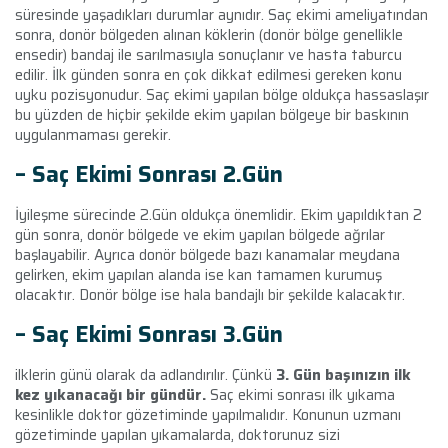
süresinde yaşadıkları durumlar aynıdır. Saç ekimi ameliyatından
sonra, donör bölgeden alınan köklerin (donör bölge genellikle
ensedir) bandaj ile sarılmasıyla sonuçlanır ve hasta taburcu
edilir. İlk günden sonra en çok dikkat edilmesi gereken konu
uyku pozisyonudur. Saç ekimi yapılan bölge oldukça hassaslaşır
bu yüzden de hiçbir şekilde ekim yapılan bölgeye bir baskının
uygulanmaması gerekir.
– Saç Ekimi Sonrası 2
.Gün
İyileşme sürecinde 2.Gün oldukça önemlidir. Ekim yapıldıktan 2
gün sonra, donör bölgede ve ekim yapılan bölgede ağrılar
başlayabilir. Ayrıca donör bölgede bazı kanamalar meydana
gelirken, ekim yapılan alanda ise kan tamamen kurumuş
olacaktır. Donör bölge ise hala bandajlı bir şekilde kalacaktır.
– Saç Ekimi Sonrası 3
.Gün
ilklerin günü olarak da adlandırılır. Çünkü
3. Gün başınızın ilk
kez yıkanacağı bir gündür.
Saç ekimi sonrası ilk yıkama
kesinlikle doktor gözetiminde yapılmalıdır. Konunun uzmanı
gözetiminde yapılan yıkamalarda, doktorunuz sizi