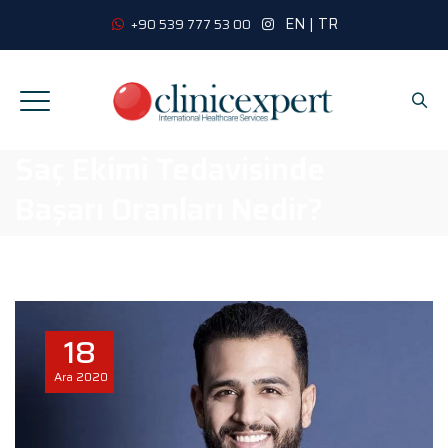
EN
|
TR
+90 539 777 53 00
Saç Ekimi Tedavisinde
Başarı Oranları Nedir?
18
Ara
2020