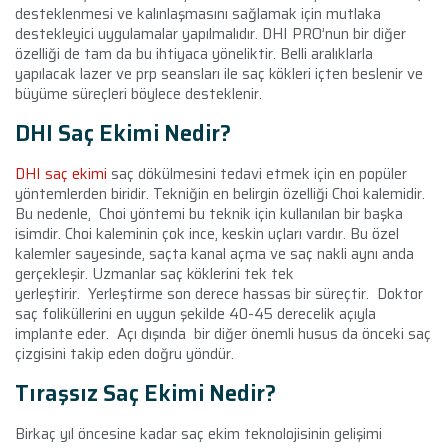
desteklenmesi ve kalınlaşmasını sağlamak için mutlaka
destekleyici uygulamalar yapılmalıdır. DHI PRO’nun bir diğer
özelliği de tam da bu ihtiyaca yöneliktir. Belli aralıklarla
yapılacak lazer ve prp seansları ile saç kökleri içten beslenir ve
büyüme süreçleri böylece desteklenir.
DHI Saç Ekimi Nedir?
DHI saç ekimi
saç dökülmesini tedavi etmek için en popüler
yöntemlerden biridir. Tekniğin en belirgin özelliği Choi kalemidir.
Bu nedenle,
Choi yöntemi bu teknik için kullanılan bir başka
isimdir. Choi kaleminin çok ince, keskin uçları vardır. Bu özel
kalemler sayesinde, saçta kanal açma ve saç nakli aynı anda
gerçekleşir. Uzmanlar saç köklerini tek tek
yerleştirir.
Yerleştirme son derece hassas bir süreçtir.
Doktor
saç foliküllerini en uygun şekilde 40-45 derecelik açıyla
implante eder.
Açı dışında
bir diğer önemli husus da önceki saç
çizgisini takip eden doğru yöndür.
Tıraşsız Saç Ekimi Nedir?
Birkaç yıl öncesine kadar saç ekim teknolojisinin gelişimi