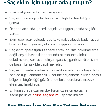
– Saç ekimi için uygun aday mıyım?
Fiziki gelişiminizi tamamlamışsanız.
Saç ekimine engel olabilecek fizyolojik bir hastalığınız
yoksa.
Donör alanınızda, yeterli sayıda ve uygun yapıda saç kökü
varsa,
Ekim yapılacak bölgede saç kökü nakledilecek kadar uygun
boşluk oluşmuşsa saç ekimi için uygun adaysınız.
Saç ekim operasyonu sadece erkek tipi saç dökülmelerde
değil; çeşitli hastalıklar sonunda oluşabilecek lokal
dökülmelere, sonradan oluşan yara izi, yanık izi, dikiş izine
de başarı bir şekilde yapılmakladır.
Saç ekimi sadece erkeklerde değil kadınlarda da başarılı bir
şekilde uygulanmaktadır. Özellikle bayanlarda oluşan saçsız
bölgenin büyüklüğü göz önünde bulundurularak tıraşsız
ekim yapılmaktadır.
En kısa sürede uzman doktorumuz ile ön görüşme
sağlayabilir ve
online saç analizi
yaptırabilirsiniz.
– Saç Ekimi İçin Kaç Saç Teline İhtiyaç