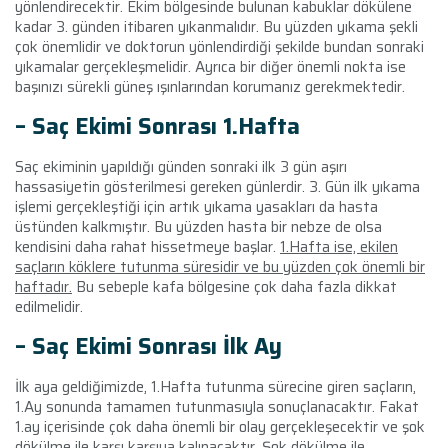
yönlendirecektir. Ekim bölgesinde bulunan kabuklar dökülene
kadar 3. günden itibaren yıkanmalıdır. Bu yüzden yıkama şekli
çok önemlidir ve doktorun yönlendirdiği şekilde bundan sonraki
yıkamalar gerçekleşmelidir. Ayrıca bir diğer önemli nokta ise
başınızı sürekli güneş ışınlarından korumanız gerekmektedir.
– Saç Ekimi Sonrası 1
.Hafta
Saç ekiminin yapıldığı günden sonraki ilk 3 gün aşırı
hassasiyetin gösterilmesi gereken günlerdir. 3. Gün ilk yıkama
işlemi gerçekleştiği için artık yıkama yasakları da hasta
üstünden kalkmıştır. Bu yüzden hasta bir nebze de olsa
kendisini daha rahat hissetmeye başlar.
1.Hafta ise, ekilen
saçların köklere tutunma süresidir ve bu yüzden çok önemli bir
haftadır.
Bu sebeple kafa bölgesine çok daha fazla dikkat
edilmelidir.
– Saç Ekimi Sonrası İlk Ay
İlk aya geldiğimizde, 1.Hafta tutunma sürecine giren saçların,
1.Ay sonunda tamamen tutunmasıyla sonuçlanacaktır. Fakat
1.ay içerisinde çok daha önemli bir olay gerçekleşecektir ve şok
dökülme ile karşı karşıya kalınacaktır. Şok dökülme ile