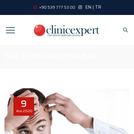
EN
|
TR
+90 539 777 53 00
Saç Ekimi Kazıtmadan
9
Ara
2020