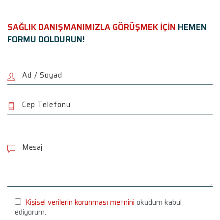
SAĞLIK DANIŞMANIMIZLA GÖRÜŞMEK İÇİN
HEMEN
FORMU DOLDURUN!
P
l
e
a
s
e
l
e
Kişisel verilerin korunması metnini
okudum kabul
a
ediyorum.