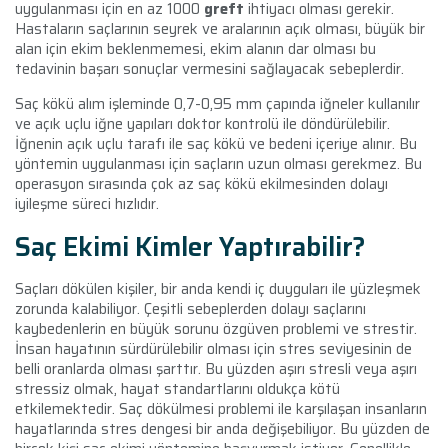
uygulanması için en az 1000
greft
ihtiyacı olması gerekir.
Hastaların saçlarının seyrek ve aralarının açık olması, büyük bir
alan için ekim beklenmemesi, ekim alanın dar olması bu
tedavinin başarı sonuçlar vermesini sağlayacak sebeplerdir.
Saç kökü alım işleminde 0,7-0,95 mm çapında iğneler kullanılır
ve açık uçlu iğne yapıları doktor kontrolü ile döndürülebilir.
İğnenin açık uçlu tarafı ile saç kökü ve bedeni içeriye alınır. Bu
yöntemin uygulanması için saçların uzun olması gerekmez. Bu
operasyon sırasında çok az saç kökü ekilmesinden dolayı
iyileşme süreci hızlıdır.
Saç Ekimi Kimler Yaptırabilir?
Saçları dökülen kişiler, bir anda kendi iç duyguları ile yüzleşmek
zorunda kalabiliyor. Çeşitli sebeplerden dolayı saçlarını
kaybedenlerin en büyük sorunu özgüven problemi ve strestir.
İnsan hayatının sürdürülebilir olması için stres seviyesinin de
belli oranlarda olması şarttır. Bu yüzden aşırı stresli veya aşırı
stressiz olmak, hayat standartlarını oldukça kötü
etkilemektedir. Saç dökülmesi problemi ile karşılaşan insanların
hayatlarında stres dengesi bir anda değişebiliyor. Bu yüzden de