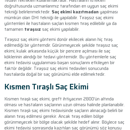
tedavi teknikleri kullanılmaktadır. Hastaların istekleri
doğrultusunda uzmanlarımız tarafından en uygun saç ekimi
tekniği belirlenmektedir.
Saç ekimi kazıtmadan
yapılması
mümkün olan DHI tekniği ile yapılabilir. Tıraşsız saç ekimi
yöntemleri ile hastaların saçları kısmen tıraş edilebilir ya da
tamamen
tıraşsız
saç ekimi yapılabilir.
Tıraşsız saç ekimi yöntemi donör ekilecek alanın hiç tıraş
edilmediği bir yöntemdir.
Görünmeyecek şekilde tıraşsız saç
ekimi; kulak arkasında küçük bir pencere açılması ile saç
köklerinin alındığı bir tedavi yöntemidir. Bu yöntemlerle saç
ekimi tedavisi uygulanması başarı sonuçlarını etkileyen bir
faktör değildir. Tıraşsız saç ekimi tedavileri sonucunda
hastalarda doğal bir saç görünümü elde edilmektedir.
Kısmen Tıraşlı Saç Ekimi
Kısmen tıraşlı saç ekimi, greft ihtiyacının 2800’ün altında
olması ve hastaların saçlarının uzun olması halinde planlanabilir.
Kısmen tıraşlı saç ekimi tedavisinde saçların alınacağı belirli bir
alanın tıraş edilmesi gerekir. Ancak tıraş edilen bölge
görünmeyecek bir bölge olacak şekilde hedef alınır. Böylece saç
ekimi tedavisi sonrasında kazıtılan saç görünümü söz konusu