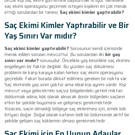
birçok kişi saç ekimi yöntemine başvurmak istiyor. Genellikle
saç ekimi operasyonu geçirmek isteyen kişilerin en çok merak
ettiği sorulardan bir tanesi;
Saç ekimi kimler yaptırabilir?
Saç Ekimi Kimler Yaptırabilir ve Bir
Yaş Sınırı Var mıdır?
Saç ekimi kimler yaptırabilir?
Sorusunun kendi içerisinde
merak edilen soruları mevcuttur. Bu sorulardan ilki
bir yaş
sınırı var mıdır?
sorusudur. Öncelikle yaş kesinlikle saç ekimini
engelleyen bir faktör değildir. Bu yüzden saç dökülmesi
problemi ile karşı karşıya kalan herkes saç ekimi operasyonu
geçirebilir. Fakat burada dikkat edilmesi gereken bir nokta var.
Saç ekiminde yaş sınırı yoktur ama ideal kişi ayrımı vardır.
Kişi
mevcut veya gelecekteki saçsız bölgelerdeki yeterli miktarı
doldurmak adına, kök olarak alınacak donör bölgedeki saçların
etkin bir şekilde büyümesi ve gelişmesi gerekmektedir.
Kısacası, saçın olmadığı bölgeye saç eklenmesi için, örnek kök
ihtiyacı doğar. Doğal olarak kafanın belli bir bölümünde aktif bir
şekilde gelişen saç köklerinin olması gerekmektedir.
Saç Ekimi için En Uygun Adaylar