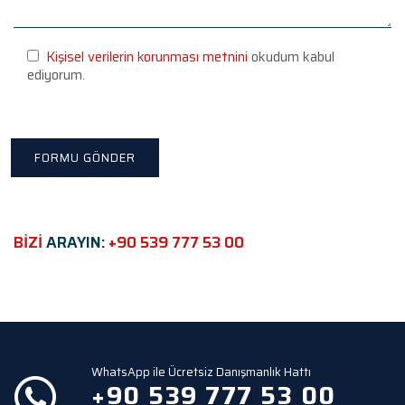
s
e
l
e
Kişisel verilerin korunması metnini
okudum kabul
a
ediyorum.
v
e
t
h
i
s
f
i
e
BİZİ
ARAYIN:
+90 539 777 53 00
l
d
e
m
p
t
y
WhatsApp ile Ücretsiz Danışmanlık Hattı
.
+90 539 777 53 00