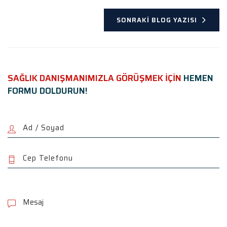
SONRAKI BLOG YAZISI
SAĞLIK DANIŞMANIMIZLA GÖRÜŞMEK İÇİN
HEMEN
FORMU DOLDURUN!
P
l
e
a