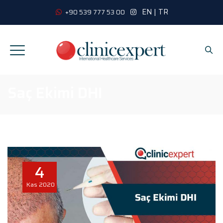
EN
|
TR
+90 539 777 53 00
Saç Ekimi DHI
4
Kas
2020