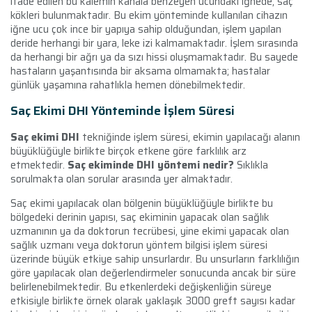
ifade edilen bu kalemin kanala benzeyen ucundaki iğnede, saç
kökleri bulunmaktadır. Bu ekim yönteminde kullanılan cihazın
iğne ucu çok ince bir yapıya sahip olduğundan, işlem yapılan
deride herhangi bir yara, leke izi kalmamaktadır. İşlem sırasında
da herhangi bir ağrı ya da sızı hissi oluşmamaktadır
.
Bu sayede
hastaların yaşantısında bir aksama olmamakta; hastalar
günlük yaşamına rahatlıkla hemen dönebilmektedir.
Saç Ekimi DHI Yönteminde İşlem Süresi
Saç ekimi DHI
tekniğinde işlem süresi, ekimin yapılacağı alanın
büyüklüğüyle birlikte birçok etkene göre farklılık arz
etmektedir.
Saç ekiminde DHI yöntemi nedir?
Sıklıkla
sorulmakta olan sorular arasında yer almaktadır.
Saç ekimi yapılacak olan bölgenin büyüklüğüyle birlikte bu
bölgedeki derinin yapısı, saç ekiminin yapacak olan sağlık
uzmanının ya da doktorun tecrübesi, yine ekimi yapacak olan
sağlık uzmanı veya doktorun yöntem bilgisi işlem süresi
üzerinde büyük etkiye sahip unsurlardır. Bu unsurların farklılığın
göre yapılacak olan değerlendirmeler sonucunda ancak bir süre
belirlenebilmektedir. Bu etkenlerdeki değişkenliğin süreye
etkisiyle birlikte örnek olarak yaklaşık 3000 greft sayısı kadar