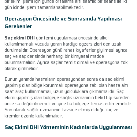
bir ekim işlemi için günde ortalama altı saatlik bir seans ile iki
gün içinde işlem tamamlanabilmektedir.
Operasyon Öncesinde ve Sonrasında Yapılması
Gerekenler
Saç ekimi DHI
yöntemi uygulaması öncesinde alkol
kullanılmamalı, vücudu yoran kardiyo egzersizleri den uzak
durulmalıdır. Operasyon günü rahat kıyafetler giyilmesi ayrıca
saç ve saç derisinde herhangi bir kimyasal madde
bulunmamalıdır. Ayrıca saçlar temiz olmalı ve operasyona tok
olarak girilmelidir.
Bunun yanında hastaların operasyondan sonra da saç ekimi
yapılmış olan bölge korunmalı; operasyona tabi olan hasta altı
saat araç kullanmamalı, uzun yolculuklara çıkmamalıdır. Saç
ekimi yapılmış olan bölgeye sağlık uzmanının belirttiği süreden
önce su değdirilmemeli ve yine bu bölgeye temas edilmemelidir.
Son olarak sağlık uzmanının tavsiye etmiş olduğu ilaç ve
kremler özenle kullanılmalıdır.
Saç Ekimi DHI Yönteminin Kadınlarda Uygulanması