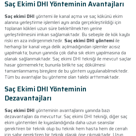
Saç Ekimi DHI Yönteminin Avantajları
Saç ekimi DHI
yöntemi ile kanal açma ve saç kökünü ekim
alanına yerleştirme işlemleri aynı anda gerçekleştirildiği için
toplanan kökleri uzun süre bekletilmekten yerine
yerleştirilmesini imkan sağlamaktadır. Bu sebeple de kök kaybı
riski en aza indirgenmektedir.
Saç ekimi DHI yöntemi
ile
herhangi bir kanal veya delik açılmadığından işlemler acısız
yapılmakta; bunun yanında çok daha sık ekim yapılmasına da
olanak sağlanmaktadır. Saç ekimi DHI tekniği ile mevcut saçlar
hasar görmemekte; bununla birlikte saç dökülmesi
tamamlanmamış bireylere de bu yöntem uygulanabilmektedir.
Tüm bu avantajlar bu yönteme olan talebi arttırmaktadır.
Saç Ekimi DHI Yönteminin
Dezavantajları
Saç ekimi DHI
yönteminin avantajlarını yanında bazı
dezavantajları da mevcuttur. Saç ekimi DHI tekniği, diğer saç
ekim yöntemleri ile kıyaslandığında daha uzun seanslar
gerektiren bir teknik olup bu teknik hem hasta hem de cerrah
için sabır gerektiren bir teknik olarak öne çıkmaktadır. Uzun