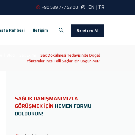
EN
|
TR
+90 539 777 53 00
sta Rehberi
İletişim
Randevu Al
e
|
Blog
|
Saç Ekimi
|
Saç Dökülmesi Tedavisinde Doğal
Yöntemler İnce Telli Saçlar İçin Uygun Mu?
SAĞLIK DANIŞMANIMIZLA
GÖRÜŞMEK İÇİN
HEMEN FORMU
DOLDURUN!