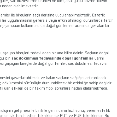
rgüler, saç düzleştirme ürünleri ve kimyasal yüklü kozmetiklerin
na neden olabilmektedir.
mler ile bireylerin saçlı derisine uygulanabilmektedir. Estetik
mler
uygulamasının yetersiz veya etkin olmadığı durumlarda tercih
anmış şampuan kullanması da doğal yöntemler arasında yer alan bir
 yaşayan bireyleri tedavi eden bir ana bilim dalıdır. Saçların doğal
ğu için
saç dökülmesi tedavisinde doğal yöntemler
yerini
si yaşayan bireylerde doğal yöntemler, saç dökülmesi tedavisi
esini yavaşlatabilecek ve kalan saçların sağlığını artırabilecek
aç dökülmesini bütünüyle durdurabilecek bir etkinliğe sahip değildir.
li yan etkileri de bir takım tıbbi sorunlara neden olabilmektedir.
olojinin gelişmesi ile birlikte yerini daha hızlı sonuç veren estetik
n en sık tercih edilen teknikler ise FUT ve FUE teknikleridir. Bu