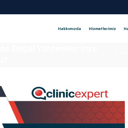
Hakkımızda
Hizmetlerimiz
Ha
de Doğal Yöntemler İnce
Hom
u?