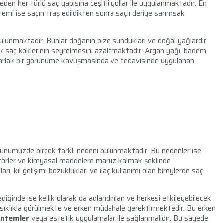
eden her türlü saç yapısına çeşitli yollar ile uygulanmaktadır. En
emi ise saçın traş edildikten sonra saçlı deriye sarımsak
ulunmaktadır. Bunlar doğanın bize sundukları ve doğal yağlardır.
ak saç köklerinin seyrelmesini azaltmaktadır. Argan yağı, badem
a parlak bir görünüme kavuşmasında ve tedavisinde uygulanan
günümüzde birçok farklı nedeni bulunmaktadır. Bu nedenler ise
ktörler ve kimyasal maddelere maruz kalmak şeklinde
arı, kıl gelişimi bozuklukları ve ilaç kullanımı olan bireylerde saç
iğinde ise kellik olarak da adlandırılan ve herkesi etkileyebilecek
 sıklıkla görülmekte ve erken müdahale gerektirmektedir. Bu erken
yöntemler
veya estetik uygulamalar ile sağlanmalıdır. Bu sayede