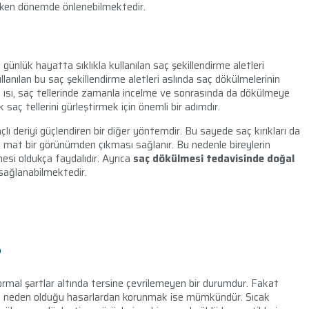
rken dönemde önlenebilmektedir.
?
ünlük hayatta sıklıkla kullanılan saç şekillendirme aletleri
llanılan bu saç şekillendirme aletleri aslında saç dökülmelerinin
k ısı, saç tellerinde zamanla incelme ve sonrasında da dökülmeye
saç tellerini gürleştirmek için önemli bir adımdır.
saçlı deriyi güçlendiren bir diğer yöntemdir. Bu sayede saç kırıkları da
ın mat bir görünümden çıkması sağlanır. Bu nedenle bireylerin
rmesi oldukça faydalıdır. Ayrıca
saç dökülmesi tedavisinde doğal
 sağlanabilmektedir.
?
ormal şartlar altında tersine çevrilemeyen bir durumdur. Fakat
rın neden olduğu hasarlardan korunmak ise mümkündür. Sıcak