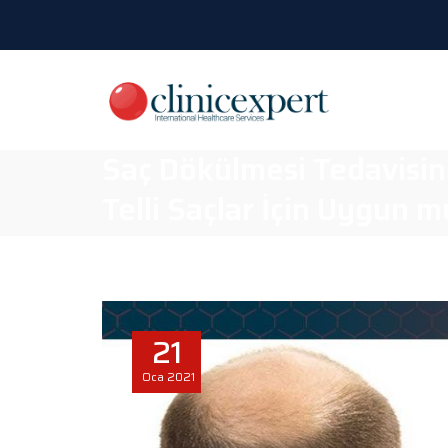
Saç Dökülmesi Tedavisin
Telli Saçlar İçin Uygun m
21
Oca
2021