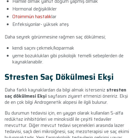
Hamile olmak yahut doğum yapmış olmak
Hormonal değişiklikler
Otoimmün hastalık
lar
Enfeksiyonlar- yüksek ateş
Daha seyrek görünmesine rağmen saç dökülmesi;
kendi saçını çekmek
/koparmak
yeme bozuklukları
gibi psikolojik temelli sebeplerden de
kaynaklanabilir.
Stresten Saç Dökülmesi Ekşi
Daha farklı kaynaklardan da bilgi almak isterseniz
stresten
saç dökülmesi Ekşi
sayfasını ziyaret etmenizi öneririz. Ekşi
de en çok bilgi
Androgenetik alopesi ile ilgili bulunur.
Bu durumun tedavisi için, en yaygın olarak kullanılan 5-alfa
redüktaz inhibitörleri ve minoksidil ile çeşitli tedaviler
mevcuttur. Diğer mevcut tedavi seçenekleri arasında lazer
tedavisi, saçlı deri mikroiğnesi, saç mezoterapisi ve saç ekimi
bulunmaktadır. Yeni farmakolojik tedavilerin gelişimi yavaş