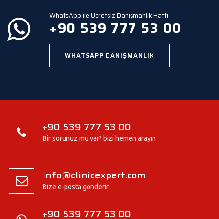
t
y
WhatsApp ile Ücretsiz Danışmanlık Hattı
.
+90 539 777 53 00
WHATSAPP DANIŞMANLIK
+90 539 777 53 00
Bir sorunuz mu var? bizi hemen arayın
info@clinicexpert.com
Bize e-posta gönderin
+90 539 777 53 00