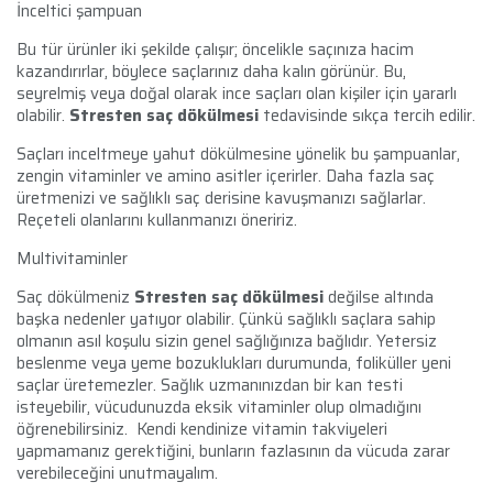
İnceltici şampuan
Bu tür ürünler iki şekilde çalışır; öncelikle saçınıza hacim
kazandırırlar, böylece saçlarınız daha kalın görünür. Bu,
seyrelmiş veya doğal olarak ince saçları olan kişiler için yararlı
olabilir.
Stresten saç dökülmesi
tedavisinde sıkça tercih edilir.
Saçları inceltmeye yahut dökülmesine yönelik bu şampuanlar,
zengin vitaminler ve amino asitler içerirler. Daha fazla saç
üretmenizi ve sağlıklı saç derisine kavuşmanızı sağlarlar.
Reçeteli olanlarını kullanmanızı öneririz.
Multivitaminler
Saç dökülmeniz
Stresten saç dökülmesi
değilse altında
başka nedenler yatıyor olabilir.
Çünkü sağlıklı saçlara sahip
olmanın asıl koşulu sizin genel sağlığınıza bağlıdır. Yetersiz
beslenme veya yeme bozuklukları durumunda, foliküller yeni
saçlar üretemezler. Sağlık uzmanınızdan bir kan testi
isteyebilir, vücudunuzda eksik vitaminler olup olmadığını
öğrenebilirsiniz. Kendi kendinize vitamin takviyeleri
yapmamanız gerektiğini, bunların fazlasının da vücuda zarar
verebileceğini unutmayalım.