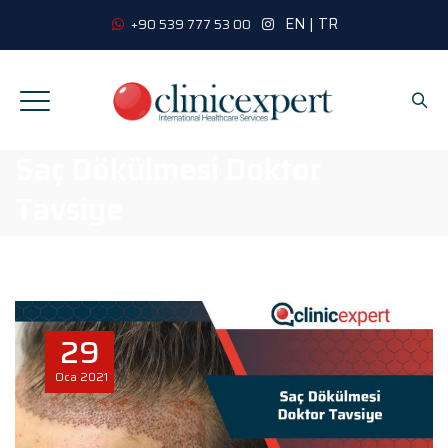
EN
|
TR
+90 539 777 53 00
Saç Dökülmesi Doktor
Tavsiye
29
Oca
2021