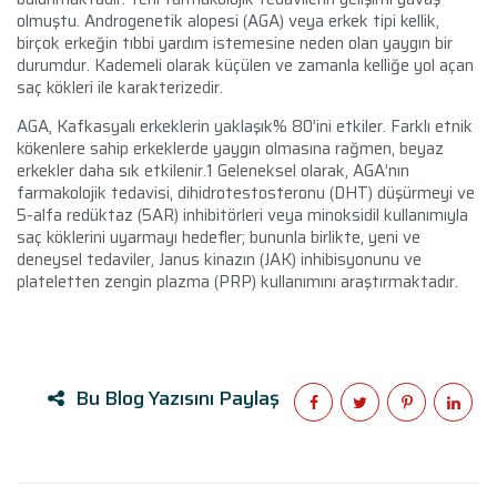
olmuştu. Androgenetik alopesi (AGA) veya erkek tipi kellik,
birçok erkeğin tıbbi yardım istemesine neden olan yaygın bir
durumdur. Kademeli olarak küçülen ve zamanla kelliğe yol açan
saç kökleri ile karakterizedir.
AGA, Kafkasyalı erkeklerin yaklaşık% 80’ini etkiler. Farklı etnik
kökenlere sahip erkeklerde yaygın olmasına rağmen, beyaz
erkekler daha sık etkilenir.1 Geleneksel olarak, AGA’nın
farmakolojik tedavisi, dihidrotestosteronu (DHT) düşürmeyi ve
5-alfa redüktaz (5AR) inhibitörleri veya minoksidil kullanımıyla
saç köklerini uyarmayı hedefler; bununla birlikte, yeni ve
deneysel tedaviler, Janus kinazın (JAK) inhibisyonunu ve
plateletten zengin plazma (PRP) kullanımını araştırmaktadır.
Bu Blog Yazısını Paylaş