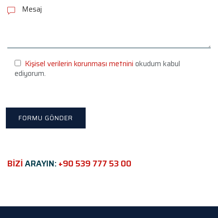
l
e
a
s
e
l
e
Kişisel verilerin korunması metnini
okudum kabul
a
ediyorum.
v
e
t
h
i
s
f
i
e
BİZİ
ARAYIN:
+90 539 777 53 00
l
d
e
m
p