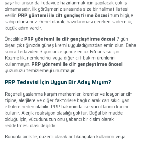
şaşırtıcı unsur da tedaviye hazırlanmak için yapılacak çok iş
olmamasıdır. İlk görüşmeniz sırasında size bir talimat listesi
verilir.
PRP yöntemi ile cilt gençleştirme öncesi
tüm bilgiye
sahip olursunuz. Genel olarak, hazırlanması gereken sadece üç
küçük adım vardır.
Öncelikle
PRP yöntemi ile cilt gençleştirme öncesi
7 gün
dışarı çıktığınızda güneş kremi uyguladığınızdan emin olun. Daha
sonra tedaviden 3 gün önce günde en az 64 ons su için.
Kozmetik, nemlendirici veya diğer cilt bakım ürünlerini
kullanmayın.
PRP yöntemi ile cilt gençleştirme öncesi
yüzünüzü temizlemeyi unutmayın.
PRP Tedavisi İçin Uygun Bir Aday Mıyım?
Reçeteli yaşlanma karşıtı merhemler, kremler ve losyonlar cilt
tipine, alerjilere ve diğer faktörlere bağlı olarak can sıkıcı yan
etkilere neden olabilir. PRP bakımında ise vücutlarının kanını
kullanır. Alerjik reaksiyon olasılığı yoktur. Doğal bir madde
olduğu için, vücudunuzun onu yabancı bir cisim olarak
reddetmesi olası değildir.
Bununla birlikte, düzenli olarak antikoagülan kullanımı veya