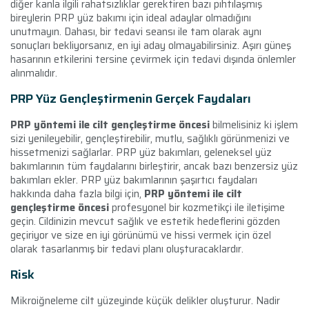
diğer kanla ilgili rahatsızlıklar gerektiren bazı pıhtılaşmış
bireylerin PRP yüz bakımı için ideal adaylar olmadığını
unutmayın. Dahası, bir tedavi seansı ile tam olarak aynı
sonuçları bekliyorsanız, en iyi aday olmayabilirsiniz. Aşırı güneş
hasarının etkilerini tersine çevirmek için tedavi dışında önlemler
alınmalıdır.
PRP Yüz Gençleştirmenin Gerçek Faydaları
PRP yöntemi ile cilt gençleştirme öncesi
bilmelisiniz ki işlem
sizi yenileyebilir, gençleştirebilir, mutlu, sağlıklı görünmenizi ve
hissetmenizi sağlarlar. PRP yüz bakımları, geleneksel yüz
bakımlarının tüm faydalarını birleştirir, ancak bazı benzersiz yüz
bakımları ekler. PRP yüz bakımlarının şaşırtıcı faydaları
hakkında daha fazla bilgi için,
PRP yöntemi ile cilt
gençleştirme öncesi
profesyonel bir kozmetikçi ile iletişime
geçin. Cildinizin mevcut sağlık ve estetik hedeflerini gözden
geçiriyor ve size en iyi görünümü ve hissi vermek için özel
olarak tasarlanmış bir tedavi planı oluşturacaklardır.
Risk
Mikroiğneleme cilt yüzeyinde küçük delikler oluşturur. Nadir