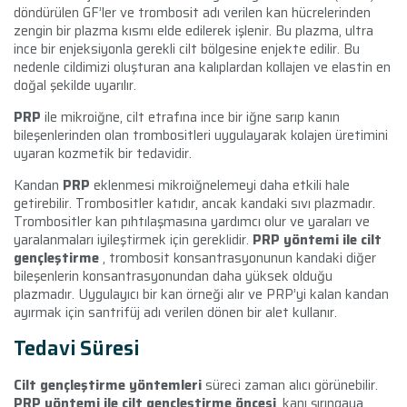
döndürülen GF’ler ve trombosit adı verilen kan hücrelerinden
zengin bir plazma kısmı elde edilerek işlenir. Bu plazma, ultra
ince bir enjeksiyonla gerekli cilt bölgesine enjekte edilir. Bu
nedenle cildimizi oluşturan ana kalıplardan kollajen ve elastin en
doğal şekilde uyarılır.
PRP
ile mikroiğne, cilt etrafına ince bir iğne sarıp kanın
bileşenlerinden olan trombositleri uygulayarak kolajen üretimini
uyaran kozmetik bir tedavidir.
Kandan
PRP
eklenmesi mikroiğnelemeyi daha etkili hale
getirebilir. Trombositler katıdır, ancak kandaki sıvı plazmadır.
Trombositler kan pıhtılaşmasına yardımcı olur ve yaraları ve
yaralanmaları iyileştirmek için gereklidir.
PRP yöntemi ile cilt
gençleştirme
, trombosit konsantrasyonunun kandaki diğer
bileşenlerin konsantrasyonundan daha yüksek olduğu
plazmadır. Uygulayıcı bir kan örneği alır ve PRP’yi kalan kandan
ayırmak için santrifüj adı verilen dönen bir alet kullanır.
Tedavi Süresi
Cilt gençleştirme yöntemleri
süreci zaman alıcı görünebilir.
PRP yöntemi ile cilt gençleştirme öncesi
, kanı şırıngaya