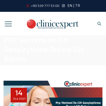
EN
|
TR
+90 539 777 53 00
PRP Yöntemi İle Cilt
Gençleştirme Öncesi Cilt
Bakımı
14
Oca
2021