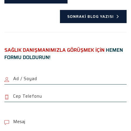
SONRAKI BLOG YAZISI
SAĞLIK DANIŞMANIMIZLA GÖRÜŞMEK İÇİN
HEMEN
FORMU DOLDURUN!
P
l
e
a