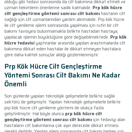
olduğu gibi tedavi sonrasında da cilt bakımına dikkat etmeli ve
uzman hekimlerin önerilerine sadık kalmalıdır.
Prp kök hücre
cilt gençleştirme yöntemi sonrası cilt bakımı
hastanın cilt
sağlığı için cilt uzmanlarından yardım alınmalıdır. Prp kök hücre
ile cilt yenileme işlemi sonrasında yapılması için rutin bir cilt
bakımı tavsiyesi bulunmamakla birlikte hastadan hastaya,
yapılacak işlemin büyüklüğüne göre değişebilmektedir.
Prp kök
hücre tedavisi
yaptıranlar arasında yapılan araştırmalarda cilt
bakımına dikkat eden hastalar ile dikkat etmeyen hastalara
göre daha kaliteli sonuçlar aldığı gözlemlenmiştir.
Prp Kök Hücre Cilt Gençleştirme
Yöntemi Sonrası Cilt Bakımı Ne Kadar
Önemli
Son günlerde yapılan teknolojik gelişmelerle birlikte sağlık
sektörü de gelişmiştir. Yapılan teknolojik gelişmelerle birlikte
prp kök hücre cilt yenileme yöntemi de olukça fazla
geliştirilmiştir. Hal böyle olunca
prp kök hücre cilt
gençleştirme yöntemi sonrası cilt bakımı
için tedaviyi alan
hastaların cilt bakımlarına çok aşırı derecede dikkat etmesi
gerekli değildir. Yapılan işlem sonrasında cilt bakımı herkes için