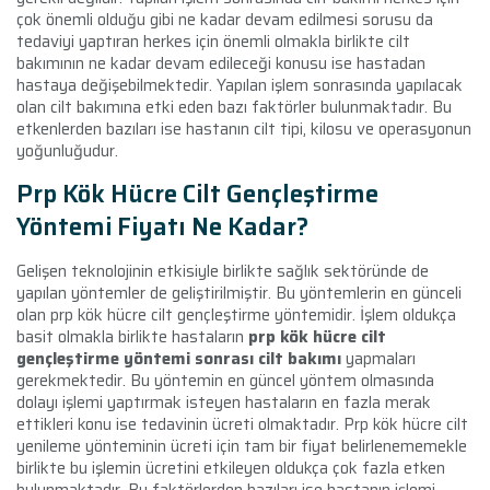
çok önemli olduğu gibi ne kadar devam edilmesi sorusu da
tedaviyi yaptıran herkes için önemli olmakla birlikte cilt
bakımının ne kadar devam edileceği konusu ise hastadan
hastaya değişebilmektedir. Yapılan işlem sonrasında yapılacak
olan cilt bakımına etki eden bazı faktörler bulunmaktadır. Bu
etkenlerden bazıları ise hastanın cilt tipi, kilosu ve operasyonun
yoğunluğudur.
Prp Kök Hücre Cilt Gençleştirme
Yöntemi Fiyatı Ne Kadar?
Gelişen teknolojinin etkisiyle birlikte sağlık sektöründe de
yapılan yöntemler de geliştirilmiştir. Bu yöntemlerin en günceli
olan prp kök hücre cilt gençleştirme yöntemidir. İşlem oldukça
basit olmakla birlikte hastaların
prp kök hücre cilt
gençleştirme yöntemi sonrası cilt bakımı
yapmaları
gerekmektedir. Bu yöntemin en güncel yöntem olmasında
dolayı işlemi yaptırmak isteyen hastaların en fazla merak
ettikleri konu ise tedavinin ücreti olmaktadır. Prp kök hücre cilt
yenileme yönteminin ücreti için tam bir fiyat belirlenememekle
birlikte bu işlemin ücretini etkileyen oldukça çok fazla etken
bulunmaktadır. Bu faktörlerden bazıları ise hastanın işlemi