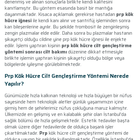
denenmiş ve alınan sonuçlarla birlikte kendi kalitesini
kanıtlamıştır. Bu yöntem esasında basit bir mantığa
dayanmaktadır. Kısaca açıklamak gerekirse hastadan
prp kök
hücre iğnesi
ile kendi kanı alınır ve santrifüj işleminden sonra
kan bileşenlerine ayrılır. Bu şekilde trombosit ile zenginleşmiş
zengin plazmalar elde edilir. Daha sonra bu plazmalar hastanın
şikayetçi olduğu cildine yine prp kök hücre iğnesi ile enjekte
edilir. İşlemi yaptıran kişinin
prp kök hücre cilt gençleştirme
yöntemi sonrası cilt bakımı
düzenine dikkat etmesiyle
birlikte işlemin yaptıran kişinin şikayetçi olduğu bölge veya
bölgelerde iyileşme görülebilmektedir.
Prp Kök Hücre Cilt Gençleştirme Yöntemi Nerede
Yapılır?
Günümüzde hızla kalkınan teknoloji ve hızla büyüyen bir nüfus
sayesinde hem teknolojik aletler günlük yaşamımızın içine
girmiş hem de şehirlerimiz nüfus çokluğuna maruz kalmıştır.
Ülkemizde en gelişmiş ve en kalabalık şehir olan İstanbul’da
sağlık bölümü de hızla gelişmektedir. Estetik tedaviler başta
olmak üzere diğer tedavilerde de oldukça başarılı işler
çıkartılmaktadır.
Prp
kök hücre cilt gençleştirme yöntemi de
oldukça yaygın bir şekilde kullanılmaktadır. Özellikle İstanbul’da