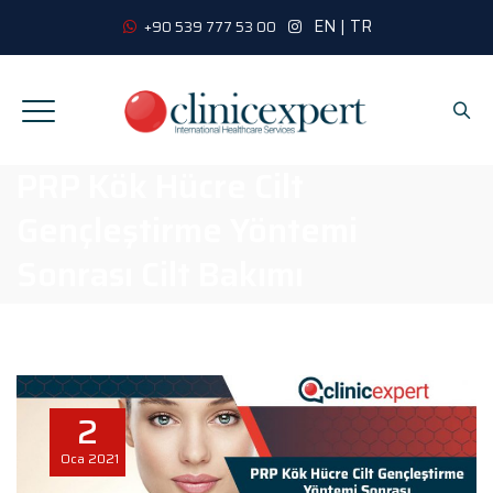
EN
|
TR
+90 539 777 53 00
PRP Kök Hücre Cilt
Gençleştirme Yöntemi
Sonrası Cilt Bakımı
2
Oca
2021