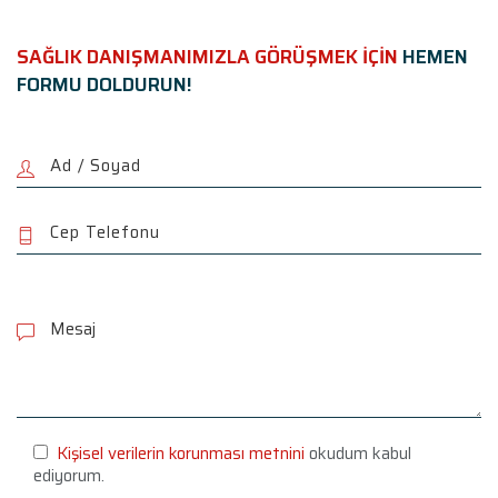
SAĞLIK DANIŞMANIMIZLA GÖRÜŞMEK İÇİN
HEMEN
FORMU DOLDURUN!
P
l
e
a
s
e
l
e
Kişisel verilerin korunması metnini
okudum kabul
a
ediyorum.
v