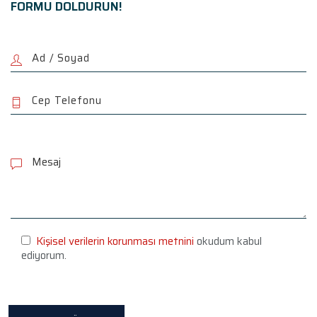
FORMU DOLDURUN!
P
l
e
a
s
e
l
e
Kişisel verilerin korunması metnini
okudum kabul
a
ediyorum.
v
e
t
h