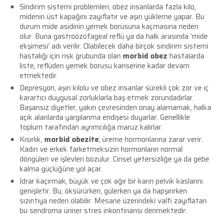
Sindirim sistemi problemleri, obez insanlarda fazla kilo,
midenin üst kapağını zayıflatır ve aşırı yükleme yapar. Bu
durum mide asidinin yemek borusuna kaçmasına neden
olur. Buna gastroözofageal reflü ya da halk arasında ‘mide
ekşimesi’ adı verilir. Olabilecek daha birçok sindirim sistemi
hastalığı için risk grubunda olan
morbid obez
hastalarda
liste, reflüden yemek borusu kanserine kadar devam
etmektedir.
Depresyon, aşırı kilolu ve obez insanlar sürekli çok zor ve iç
karartıcı duygusal zorluklarla baş etmek zorundadırlar.
Başarısız diyetler, yakın çevresinden onay alamamak, halka
açık alanlarda yargılanma endişesi duyarlar. Genellikle
toplum tarafından ayrımcılığa maruz kalırlar.
Kısırlık,
morbid obez
ite
; üreme hormonlarına zarar verir.
Kadın ve erkek farketmeksizin hormonların normal
döngüleri ve işlevleri bozulur. Cinsel yetersizliğe ya da gebe
kalma güçlüğüne yol açar.
İdrar kaçırmak, büyük ve çok ağır bir karın pelvik kaslarını
genişletir. Bu, öksürürken, gülerken ya da hapşırırken
sızıntıya neden olabilir. Mesane üzerindeki valfi zayıflatan
bu sendroma üriner stres inkontinansı denmektedir.