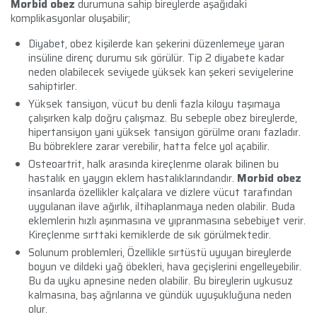
Morbid obez
durumuna sahip bireylerde aşağıdaki
komplikasyonlar oluşabilir;
Diyabet, obez kişilerde kan şekerini düzenlemeye yaran
insüline direnç durumu sık görülür. Tip 2 diyabete kadar
neden olabilecek seviyede yüksek kan şekeri seviyelerine
sahiptirler.
Yüksek tansiyon, vücut bu denli fazla kiloyu taşımaya
çalışırken kalp doğru çalışmaz. Bu sebeple obez bireylerde,
hipertansiyon yani yüksek tansiyon görülme oranı fazladır.
Bu böbreklere zarar verebilir, hatta felce yol açabilir.
Osteoartrit, halk arasında kireçlenme olarak bilinen bu
hastalık en yaygın eklem hastalıklarındandır.
Morbid obez
insanlarda özellikler kalçalara ve dizlere vücut tarafından
uygulanan ilave ağırlık, iltihaplanmaya neden olabilir. Buda
eklemlerin hızlı aşınmasına ve yıpranmasına sebebiyet verir.
Kireçlenme sırttaki kemiklerde de sık görülmektedir.
Solunum problemleri, Özellikle sırtüstü uyuyan bireylerde
boyun ve dildeki yağ öbekleri, hava geçişlerini engelleyebilir.
Bu da uyku apnesine neden olabilir. Bu bireylerin uykusuz
kalmasına, baş ağrılarına ve gündük uyuşukluğuna neden
olur.