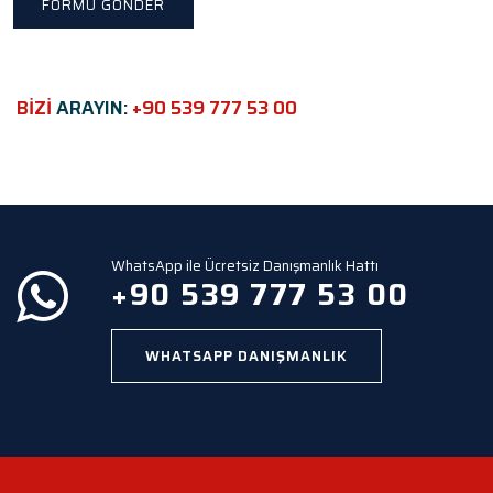
i
s
f
i
e
BİZİ
ARAYIN:
+90 539 777 53 00
l
d
e
m
p
t
y
WhatsApp ile Ücretsiz Danışmanlık Hattı
.
+90 539 777 53 00
WHATSAPP DANIŞMANLIK