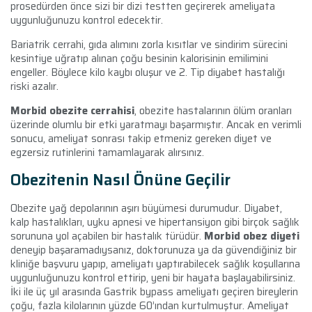
prosedürden önce sizi bir dizi testten geçirerek ameliyata
uygunluğunuzu kontrol edecektir.
Bariatrik cerrahi, gıda alımını zorla kısıtlar ve sindirim sürecini
kesintiye uğratıp alınan çoğu besinin kalorisinin emilimini
engeller. Böylece kilo kaybı oluşur ve 2. Tip diyabet hastalığı
riski azalır.
Morbid obezite
cerrahisi
, obezite hastalarının ölüm oranları
üzerinde olumlu bir etki yaratmayı başarmıştır. Ancak en verimli
sonucu, ameliyat sonrası takip etmeniz gereken diyet ve
egzersiz rutinlerini tamamlayarak alırsınız.
Obezitenin Nasıl Önüne Geçilir
Obezite yağ depolarının aşırı büyümesi durumudur. Diyabet,
kalp hastalıkları, uyku apnesi ve hipertansiyon gibi birçok sağlık
sorununa yol açabilen bir hastalık türüdür.
Morbid obez diyeti
deneyip başaramadıysanız, doktorunuza ya da güvendiğiniz bir
kliniğe başvuru yapıp, ameliyatı yaptırabilecek sağlık koşullarına
uygunluğunuzu kontrol ettirip, yeni bir hayata başlayabilirsiniz.
İki ile üç yıl arasında Gastrik bypass ameliyatı geçiren bireylerin
çoğu, fazla kilolarının yüzde 60’ından kurtulmuştur. Ameliyat