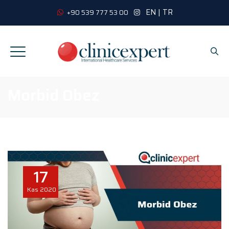
EN
|
TR
+90 539 777 53 00
Morbid Obez
17
Kas
2020