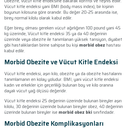
Obezite, vücut kitle endeksine bakarak kontrol ve teşhis edilir.
Vücut kitle endeksi yani BMI (body mass index), bir kişinin
boyunun kilosuna göre oranıdır. Bu değer 20-25 arasında ise,
birey normal kilolu olarak kabul edilir.
Eğer birey, olması gereken vücut ağırlığının 100 pound yani 45
kg üzerinde, Vücut kitle endeksi 35 ya da 40 değerinin
üzerinde veya obezite ile tanımlanan yüksek tansiyon, diyabet
gibi hastalıklardan birine sahipse bu kişi
morbid obez
hastası
kabul edilir.
Morbid Obezite ve Vücut Kitle Endeksi
Vücut kitle endeksi, aşırı kilo, obezite ya da obezite hastalarını
tanımlamanın en kolay yoludur. BMI, yani vücut kitle endeksi
kadın ve erkekler için geçerliliği bulunan boy ve kilo oranına
dayalı vücut yağ ölçüsü değeridir.
Vücut kitle endeksi 25 değerinin üzerinde bulunan bireyler aşırı
kilolu, 30 değerinin üzerinde bulunan bireyler obez, 40 değerinin
üzerinde bulunan bireyler ise
morbid obez bki
sınıfındadır.
Morbid Obezite Komplikasyonları