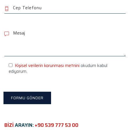
P
l
e
a
s
e
l
e
Kişisel verilerin korunması metnini
okudum kabul
a
ediyorum.
v
e
t
h
i
s
f
i
e
BİZİ
ARAYIN:
+90 539 777 53 00
l