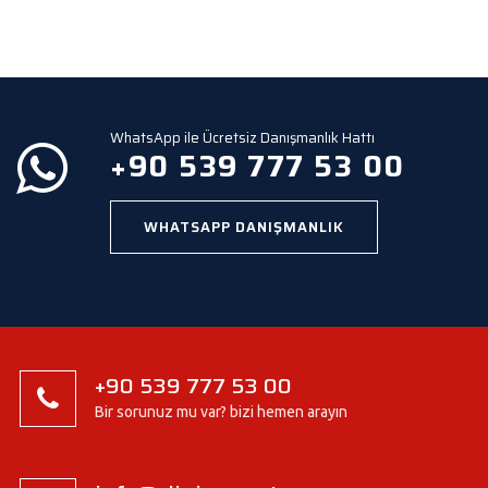
d
e
m
p
t
y
WhatsApp ile Ücretsiz Danışmanlık Hattı
.
+90 539 777 53 00
WHATSAPP DANIŞMANLIK
+90 539 777 53 00
Bir sorunuz mu var? bizi hemen arayın