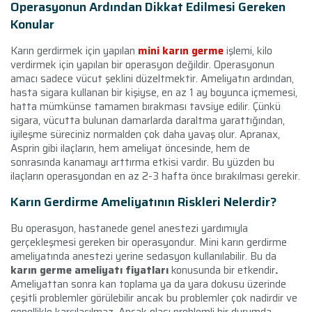
Operasyonun Ardından Dikkat Edilmesi Gereken
Konular
Karın gerdirmek için yapılan
mini karın germe
işlemi, kilo
verdirmek için yapılan bir operasyon değildir. Operasyonun
amacı sadece vücut şeklini düzeltmektir. Ameliyatın ardından,
hasta sigara kullanan bir kişiyse, en az 1 ay boyunca içmemesi,
hatta mümkünse tamamen bırakması tavsiye edilir. Çünkü
sigara, vücutta bulunan damarlarda daraltma yarattığından,
iyileşme süreciniz normalden çok daha yavaş olur. Apranax,
Asprin gibi ilaçların, hem ameliyat öncesinde, hem de
sonrasında kanamayı arttırma etkisi vardır. Bu yüzden bu
ilaçların operasyondan en az 2-3 hafta önce bırakılması gerekir.
Karın Gerdirme Ameliyatının Riskleri Nelerdir?
Bu operasyon, hastanede genel anestezi yardımıyla
gerçekleşmesi gereken bir operasyondur. Mini karın gerdirme
ameliyatında anestezi yerine sedasyon kullanılabilir. Bu da
karın germe ameliyatı fiyatları
konusunda bir etkendir
.
Ameliyattan sonra kan toplama ya da yara dokusu üzerinde
çeşitli problemler görülebilir ancak bu problemler çok nadirdir ve
genellikle karşılaşılmaz. Ancak olası problemli bir durumda