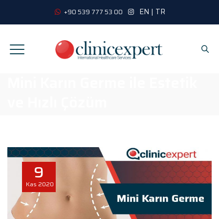
EN
|
TR
+90 539 777 53 00
Mini Karın Germe ile Estetik
ve Hızlı Çözüm
9
Kas
2020