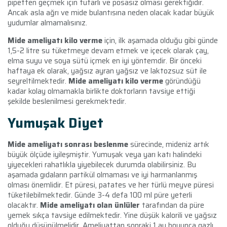
pipetten geçmek için tutarlı ve posasız olması gerektiğidir.
Ancak asla ağrı ve mide bulantısına neden olacak kadar büyük
yudumlar almamalısınız.
Mide ameliyatı kilo verme
için, ilk aşamada olduğu gibi günde
1,5-2 litre su tüketmeye devam etmek ve içecek olarak çay,
elma suyu ve soya sütü içmek en iyi yöntemdir. Bir önceki
haftaya ek olarak, yağsız ayran yağsız ve laktozsuz süt ile
seyreltilmektedir.
Mide ameliyatı kilo verme
göründüğü
kadar kolay olmamakla birlikte doktorların tavsiye ettiği
şekilde beslenilmesi gerekmektedir.
Yumuşak Diyet
Mide ameliyatı sonrası beslenme
sürecinde, mideniz artık
büyük ölçüde iyileşmiştir. Yumuşak veya yarı katı halindeki
yiyecekleri rahatlıkla yiyebilecek durumda olabilirsiniz. Bu
aşamada gıdaların partikül olmaması ve iyi harmanlanmış
olması önemlidir. Et püresi, patates ve her türlü meyve püresi
tüketilebilmektedir. Günde 3-4 defa 100 ml püre yeterli
olacaktır.
Mide ameliyatı olan ünlüler
tarafından da püre
yemek sıkça tavsiye edilmektedir. Yine düşük kalorili ve yağsız
olduğu düşünülmelidir. Ameliyattan sonraki 1 ay boyunca gazlı