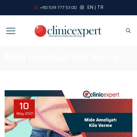
EN
|
TR
+90 539 777 53 00
Mide Ameliyatı Kilo Verme
10
May
2021