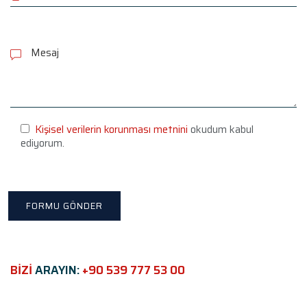
P
l
e
a
s
e
l
e
Kişisel verilerin korunması metnini
okudum kabul
a
ediyorum.
v
e
t
h
i
s
f
i
e
BİZİ
ARAYIN:
+90 539 777 53 00
l
d
e