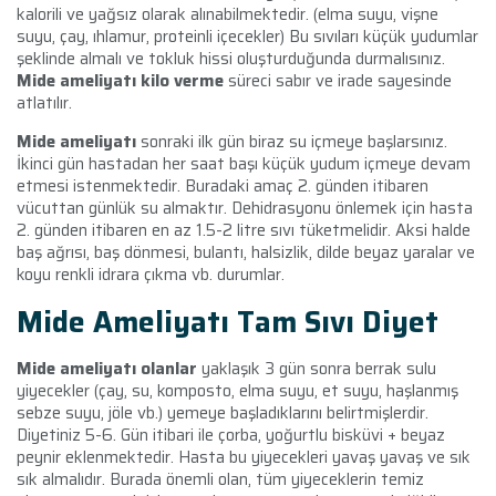
kalorili ve yağsız olarak alınabilmektedir. (elma suyu, vişne
suyu, çay, ıhlamur, proteinli içecekler) Bu sıvıları küçük yudumlar
şeklinde almalı ve tokluk hissi oluşturduğunda durmalısınız.
Mide ameliyatı kilo verme
süreci sabır ve irade sayesinde
atlatılır.
Mide ameliyatı
sonraki ilk gün biraz su içmeye başlarsınız.
İkinci gün hastadan her saat başı küçük yudum içmeye devam
etmesi istenmektedir. Buradaki amaç 2. günden itibaren
vücuttan günlük su almaktır. Dehidrasyonu önlemek için hasta
2. günden itibaren en az 1.5-2 litre sıvı tüketmelidir. Aksi halde
baş ağrısı, baş dönmesi, bulantı, halsizlik, dilde beyaz yaralar ve
koyu renkli idrara çıkma vb. durumlar.
Mide Ameliyatı
Tam Sıvı Diyet
Mide ameliyatı olanlar
yaklaşık 3 gün sonra berrak sulu
yiyecekler (çay, su, komposto, elma suyu, et suyu, haşlanmış
sebze suyu, jöle vb.) yemeye başladıklarını belirtmişlerdir.
Diyetiniz 5-6. Gün itibari ile çorba, yoğurtlu bisküvi + beyaz
peynir eklenmektedir. Hasta bu yiyecekleri yavaş yavaş ve sık
sık almalıdır. Burada önemli olan, tüm yiyeceklerin temiz