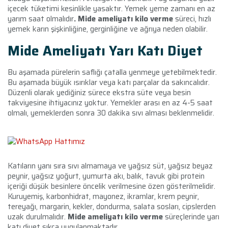
içecek tüketimi kesinlikle yasaktır. Yemek yeme zamanı en az
yarım saat olmalıdır
. Mide ameliyatı kilo verme
süreci, hızlı
yemek karın şişkinliğine, gerginliğine ve ağrıya neden olabilir.
Mide Ameliyatı
Yarı Katı Diyet
Bu aşamada pürelerin saflığı çatalla yenmeye yetebilmektedir.
Bu aşamada büyük ısırıklar veya katı parçalar da sakıncalıdır.
Düzenli olarak yediğiniz sürece ekstra süte veya besin
takviyesine ihtiyacınız yoktur. Yemekler arası en az 4-5 saat
olmalı, yemeklerden sonra 30 dakika sıvı alması beklenmelidir.
Katıların yanı sıra sıvı almamaya ve yağsız süt, yağsız beyaz
peynir, yağsız yoğurt, yumurta akı, balık, tavuk gibi protein
içeriği düşük besinlere öncelik verilmesine özen gösterilmelidir.
Kuruyemiş, karbonhidrat, mayonez, ikramlar, krem ​​peynir,
tereyağı, margarin, kekler, dondurma, salata sosları, cipslerden
uzak durulmalıdır.
Mide ameliyatı kilo verme
süreçlerinde yarı
katı diyet sıkça uygulanmaktadır.