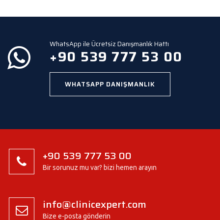
m
p
t
y
WhatsApp ile Ücretsiz Danışmanlık Hattı
.
+90 539 777 53 00
WHATSAPP DANIŞMANLIK
+90 539 777 53 00
Bir sorunuz mu var? bizi hemen arayın
info@clinicexpert.com
Bize e-posta gönderin