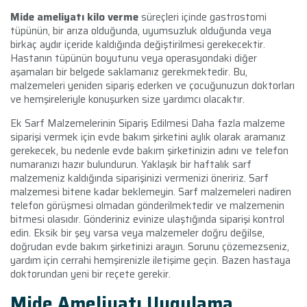
Mide ameliyatı kilo verme
süreçleri içinde gastrostomi
tüpünün, bir arıza olduğunda, uyumsuzluk olduğunda veya
birkaç aydır içeride kaldığında değiştirilmesi gerekecektir.
Hastanın tüpünün boyutunu veya operasyondaki diğer
aşamaları bir belgede saklamanız gerekmektedir. Bu,
malzemeleri yeniden sipariş ederken ve çocuğunuzun doktorları
ve hemşireleriyle konuşurken size yardımcı olacaktır.
Ek Sarf Malzemelerinin Sipariş Edilmesi Daha fazla malzeme
siparişi vermek için evde bakım şirketini aylık olarak aramanız
gerekecek, bu nedenle evde bakım şirketinizin adını ve telefon
numaranızı hazır bulundurun. Yaklaşık bir haftalık sarf
malzemeniz kaldığında siparişinizi vermenizi öneririz. Sarf
malzemesi bitene kadar beklemeyin. Sarf malzemeleri nadiren
telefon görüşmesi olmadan gönderilmektedir ve malzemenin
bitmesi olasıdır. Gönderiniz evinize ulaştığında siparişi kontrol
edin. Eksik bir şey varsa veya malzemeler doğru değilse,
doğrudan evde bakım şirketinizi arayın. Sorunu çözemezseniz,
yardım için cerrahi hemşirenizle iletişime geçin. Bazen hastaya
doktorundan yeni bir reçete gerekir.
Mide Ameliyatı
Uygulama