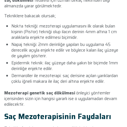
saç dökülmesi
tedavisi için uzman birkaç hekimden bilgi
almanızda yarar görülmektedir.
Tekniklere bakacak olursak;
Nokta tekniği: mezoterapi uygulamasını ilk olarak bulan
kişinin (Pistor) tekniği olup ilacın derinin 4mm altına 1 cm
aralıklarla enjekte edilmesi biçimidir.
Napaj tekniği: 2mm derinliğe yapılan bu uygulama 45
derecelik açıyla enjekte edilir ve böylece kalan ilaç yüzeye
de yayılım gösterir.
Epidermik teknik: ilaç yüzeye daha yakın bir biçimde 1mm
derinliğe enjekte edilir.
Dermaroller ile mezoterapi: saç derisine açılan yarıklardan
çoklu iğneli makara ile ilaç deri altına enjekte edilir.
Mezoterapi genetik saç dökülmesi
önleyici yöntemler
içerisinden sizin için hangisi yararlı ise o uygulamadan devam
edilecektir.
Saç Mezoterapisinin Faydaları