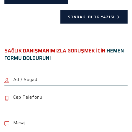
SONRAKI BLOG YAZISI
SAĞLIK DANIŞMANIMIZLA GÖRÜŞMEK İÇİN
HEMEN
FORMU DOLDURUN!
P
l
e
a