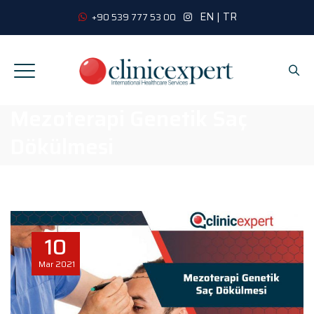
EN
|
TR
+90 539 777 53 00
Mezoterapi Genetik Saç
Dökülmesi
10
Mar
2021