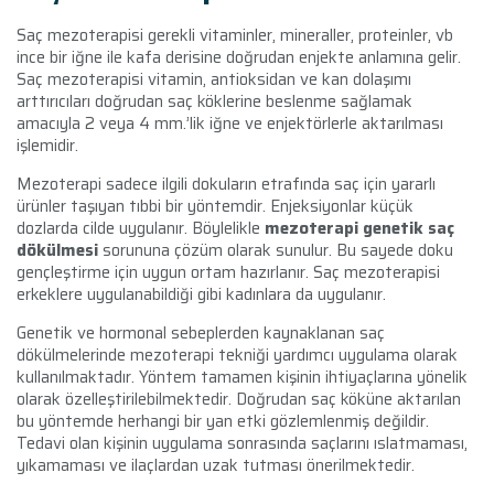
Saç mezoterapisi gerekli vitaminler, mineraller, proteinler, vb
ince bir iğne ile kafa derisine doğrudan enjekte anlamına gelir.
Saç mezoterapisi vitamin, antioksidan ve kan dolaşımı
arttırıcıları doğrudan saç köklerine beslenme sağlamak
amacıyla 2 veya 4 mm.’lik iğne ve enjektörlerle aktarılması
işlemidir.
Mezoterapi sadece ilgili dokuların etrafında saç için yararlı
ürünler taşıyan tıbbi bir yöntemdir. Enjeksiyonlar küçük
dozlarda cilde uygulanır. Böylelikle
mezoterapi genetik saç
dökülmesi
sorununa çözüm olarak sunulur. Bu sayede doku
gençleştirme için uygun ortam hazırlanır. Saç mezoterapisi
erkeklere uygulanabildiği gibi kadınlara da uygulanır.
Genetik ve hormonal sebeplerden kaynaklanan saç
dökülmelerinde mezoterapi tekniği yardımcı uygulama olarak
kullanılmaktadır. Yöntem tamamen kişinin ihtiyaçlarına yönelik
olarak özelleştirilebilmektedir. Doğrudan saç köküne aktarılan
bu yöntemde herhangi bir yan etki gözlemlenmiş değildir.
Tedavi olan kişinin uygulama sonrasında saçlarını ıslatmaması,
yıkamaması ve ilaçlardan uzak tutması önerilmektedir.