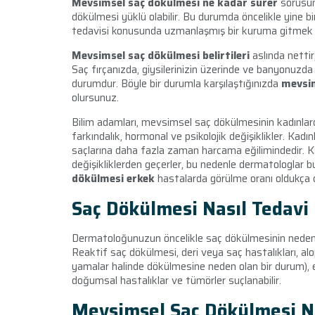
Mevsimsel saç dökülmesi ne kadar sürer
sorusun
dökülmesi yüklü olabilir. Bu durumda öncelikle yine 
tedavisi konusunda uzmanlaşmış bir kuruma gitmek 
Mevsimsel saç dökülmesi belirtileri
aslında netti
Saç fırçanızda, giysilerinizin üzerinde ve banyonuzda
durumdur. Böyle bir durumla karşılaştığınızda
mevsim
olursunuz.
Bilim adamları, mevsimsel saç dökülmesinin kadınlard
farkındalık, hormonal ve psikolojik değişiklikler. Ka
saçlarına daha fazla zaman harcama eğilimindedir. Ka
değişikliklerden geçerler, bu nedenle dermatologlar bu
dökülmesi erkek
hastalarda görülme oranı oldukça 
Saç Dökülmesi Nasıl Tedavi 
Dermatoloğunuzun öncelikle saç dökülmesinin nedenini 
Reaktif saç dökülmesi, deri veya saç hastalıkları, a
yamalar halinde dökülmesine neden olan bir durum), e
doğumsal hastalıklar ve tümörler suçlanabilir.
Mevsimsel Saç Dökülmesi N