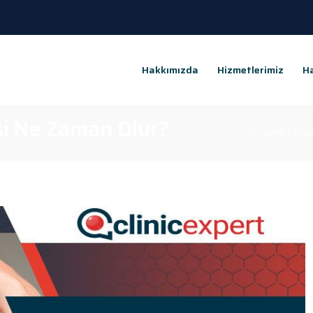
Hakkımızda
Hizmetlerimiz
Ha
i Ne Zaman Olur?
Home
|
Blo