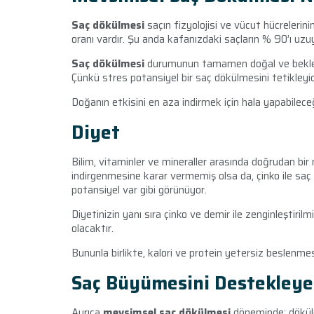
Saç dökülmesi
saçın fizyolojisi ve vücut hücrelerinin
oranı vardır. Şu anda kafanızdaki saçların % 90’ı uzuy
Saç dökülmesi
durumunun tamamen doğal ve beklenen
Çünkü stres potansiyel bir saç dökülmesini tetikleyici
Doğanın etkisini en aza indirmek için hala yapabilece
Diyet
Bilim, vitaminler ve mineraller arasında doğrudan bi
indirgenmesine karar vermemiş olsa da, çinko ile saç
potansiyel var gibi görünüyor.
Diyetinizin yanı sıra çinko ve demir ile zenginleştiri
olacaktır.
Bununla birlikte, kalori ve protein yetersiz beslenm
Saç Büyümesini Destekleye
Ayrıca
mevsimsel saç dökülmesi
döneminde; dökül