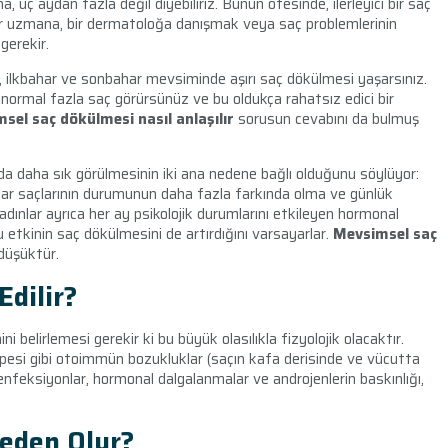
a, üç aydan fazla değil diyebiliriz. Bunun ötesinde, ilerleyici bir saç
bir uzmana, bir dermatoloğa danışmak veya saç problemlerinin
gerekir.
r, ilkbahar ve sonbahar mevsiminde aşırı saç dökülmesi yaşarsınız.
 normal fazla saç görürsünüz ve bu oldukça rahatsız edici bir
sel saç dökülmesi nasıl anlaşılır
sorusun cevabını da bulmuş
a daha sık görülmesinin iki ana nedene bağlı olduğunu söylüyor:
dınlar saçlarının durumunun daha fazla farkında olma ve günlük
dınlar ayrıca her ay psikolojik durumlarını etkileyen hormonal
 etkinin saç dökülmesini de artırdığını varsayarlar.
Mevsimsel saç
düşüktür.
Edilir?
belirlemesi gerekir ki bu büyük olasılıkla fizyolojik olacaktır.
lopesi gibi otoimmün bozukluklar (saçın kafa derisinde ve vücutta
nfeksiyonlar, hormonal dalgalanmalar ve androjenlerin baskınlığı,
eden Olur?