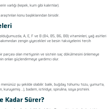
in varlığı (kepek, kum gibi kalıntılar).
raştırılan konu başlıklarından birsidir.
leri
 olduğumuzda, A, E, F ve B (B4, B5, B6, B8) vitaminleri, yağ asitleri
kımından zengin yiyecekleri ve besin takviyelerini tercih
bir parçası olan metiyonin ve sistein saç dökülmesini önlemeye
in onları güçlendirmeye yardımcı olur.
enünüz şu şekilde olabilir: balık, buğday tohumu tozu, yumurta,
en, kuruyemiş …), badem, istiridye, spirulina, soya proteini.
e Kadar Sürer?