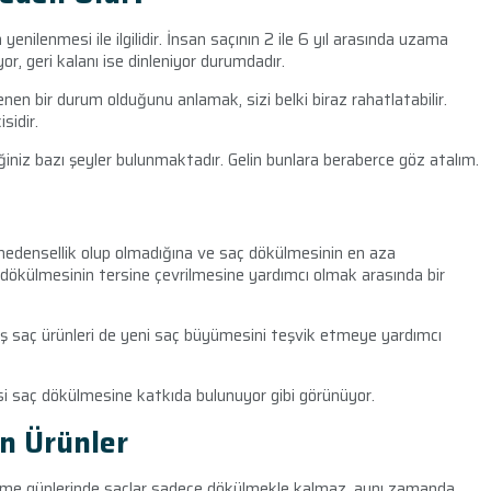
 yenilenmesi ile ilgilidir. İnsan saçının 2 ile 6 yıl arasında uzama
or, geri kalanı ise dinleniyor durumdadır.
 bir durum olduğunu anlamak, sizi belki biraz rahatlatabilir.
sidir.
ğiniz bazı şeyler bulunmaktadır. Gelin bunlara beraberce göz atalım.
r nedensellik olup olmadığına ve saç dökülmesinin en aza
 dökülmesinin tersine çevrilmesine yardımcı olmak arasında bir
lmiş saç ürünleri de yeni saç büyümesini teşvik etmeye yardımcı
esi saç dökülmesine katkıda bulunuyor gibi görünüyor.
n Ürünler
me günlerinde saçlar sadece dökülmekle kalmaz, aynı zamanda