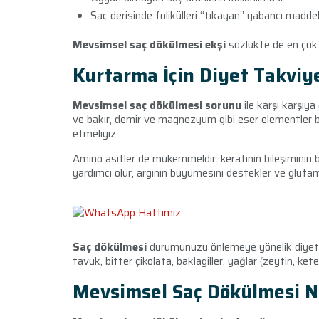
Saç derisinde folikülleri “tıkayan” yabancı maddeler
Mevsimsel saç dökülmesi ekşi
sözlükte de en çok a
Kurtarma İçin Diyet Takviye
M
evsimsel saç dökülmesi sorunu
ile karşı karşıya
ve bakır, demir ve magnezyum gibi eser elementler ba
etmeliyiz.
Amino asitler de mükemmeldir: keratinin bileşiminin 
yardımcı olur, arginin büyümesini destekler ve glutam
Saç dökülmesi
durumunuzu önlemeye yönelik diyet m
tavuk, bitter çikolata, baklagiller, yağlar (zeytin, ket
Mevsimsel Saç Dökülmesi N