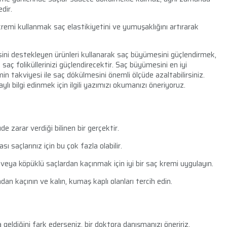
dir.
 kremi kullanmak saç elastikiyetini ve yumuşaklığını artırarak
i destekleyen ürünleri kullanarak saç büyümesini güçlendirmek,
ç foliküllerinizi güçlendirecektir. Saç büyümesini en iyi
min takviyesi ile saç dökülmesini önemli ölçüde azaltabilirsiniz.
ı bilgi edinmek için ilgili yazımızı okumanızı öneriyoruz.
de zarar verdiği bilinen bir gerçektir.
ı saçlarınız için bu çok fazla olabilir.
 veya köpüklü saçlardan kaçınmak için iyi bir saç kremi uygulayın.
dan kaçının ve kalın, kumaş kaplı olanları tercih edin.
eldiğini fark ederseniz, bir doktora danışmanızı öneririz.