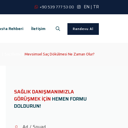
EN
|
TR
+90 539 777 53 00
sta Rehberi
İletişim
Randevu Al
g
|
Saç Ekimi
|
Mevsimsel Saç Dökülmesi Ne Zaman Olur?
SAĞLIK DANIŞMANIMIZLA
GÖRÜŞMEK İÇİN
HEMEN FORMU
DOLDURUN!