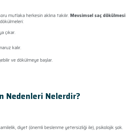
 soru mutlaka herkesin aklına takılır.
Mevsimsel saç dökülmesi
 dökülmeleri:
a çıkar.
aruz kalır.
ebilir ve dökülmeye başlar.
 Nedenleri Nelerdir?
hamilelik, diyet (önemli beslenme yetersizliği ile), psikolojik şok.