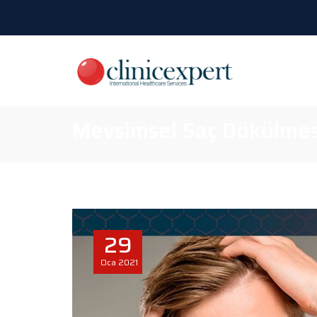
Mevsimsel Saç Dökülmes
29
Oca
2021