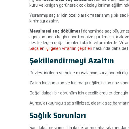
kuru ve kırılgan görünerek çok kolay kırılma eğiliminde
Yıpranmış saçlar için özel olarak tasarlanmış bir saç
kırılmayı azaltır.
Mevsimsel saç dökülmesi
döneminde saç büyümesin
aynı zamanda kaybı yönetmenize yardımcı olacak ve sa
destekleyen doğal ürünler tabii ki vitaminlerdir. Vita
Saça en iyi gelen vitamin çeşitleri
hakkında daha detayl
Şekillendirmeyi Azaltın
Düzleştiricilerin ve bukle maşalarının saça önemli ölçü
Zaten kırılgan olan ve kırılmaya eğilimli olan yaz sonras
Doğal dalgalı bir görünüm için gecelik örgüler deneyin
Ayrıca, atkuyruğu saç stilinizse, elastik saç bantların
Sağlık Sorunları
Saç dökülmesinin yılda iki defadan daha sık meydana g