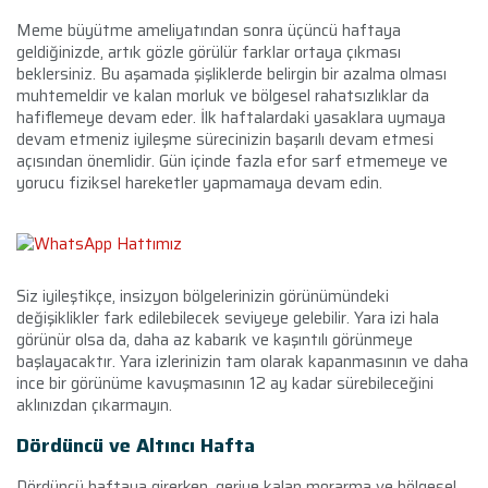
Meme büyütme ameliyatından sonra üçüncü haftaya
geldiğinizde, artık gözle görülür farklar ortaya çıkması
beklersiniz. Bu aşamada şişliklerde belirgin bir azalma olması
muhtemeldir ve kalan morluk ve bölgesel rahatsızlıklar da
hafiflemeye devam eder. İlk haftalardaki yasaklara uymaya
devam etmeniz iyileşme sürecinizin başarılı devam etmesi
açısından önemlidir. Gün içinde fazla efor sarf etmemeye ve
yorucu fiziksel hareketler yapmamaya devam edin.
Siz iyileştikçe, insizyon bölgelerinizin görünümündeki
değişiklikler fark edilebilecek seviyeye gelebilir. Yara izi hala
görünür olsa da, daha az kabarık ve kaşıntılı görünmeye
başlayacaktır. Yara izlerinizin tam olarak kapanmasının ve daha
ince bir görünüme kavuşmasının 12 ay kadar sürebileceğini
aklınızdan çıkarmayın.
Dördüncü ve Altıncı Hafta
Dördüncü haftaya girerken, geriye kalan morarma ve bölgesel