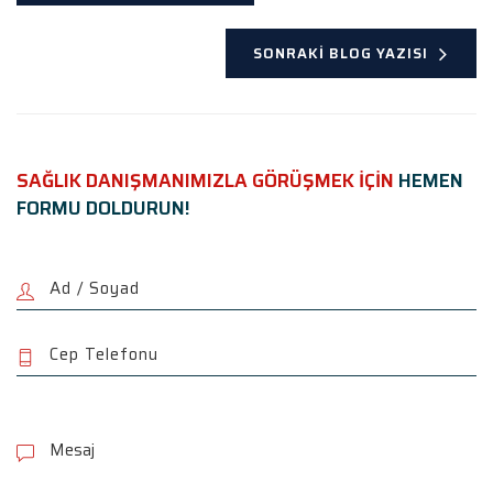
SONRAKI BLOG YAZISI
SAĞLIK DANIŞMANIMIZLA GÖRÜŞMEK İÇİN
HEMEN
FORMU DOLDURUN!
P
l
e
a