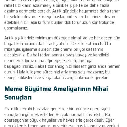
rahatsızlıkların azalmasıyla birlikte şişlikte de daha fazla
azalma görmeniz gerekir. Artık gündelik hayatınıza daha rahat
bir şekilde devam etmeye başlayabilir ve rutinlerinize devam
edebilirsiniz. Tabii ki tüm bunları doktorunuzun kontrolünde
yapmalısınız.
Artık şişlikleriniz minimum düzeyde olmalı ve ve her geçen gün
hayat konforunuzda bir artış olmalı. Özellikle altıncı hafta
itibariyle, iyileşme sürecinizde önemli bir yol katetmiş
olacaksınız. Bu haftadan sonra yavaş yavaş ve kendinizi
deneyerek biraz daha ağır egzersizler yapmaya
başlayabilirsiniz. Fakat zorlandığınızı hissettiğiniz anda hemen
durun. Hala iyileşme sürecinizi atlatmış sayılmazsınız; bu
sebeple dikişlerinize ve yaralarınıza iyi bakmanız gerekir.
Meme Büyütme Ameliyatının Nihai
Sonuçları
Estetik cerrahi hastaları genellikle bir an önce operasyon
sonuçlarını görmek isterler. Bu çok normal bir istektir. Bu
operasyonlar büyük hayaller ve heveslerle gerçekleşir. Eğer
gerçekten istenen sonuçları verirlerse, hastaların öz güvenleri