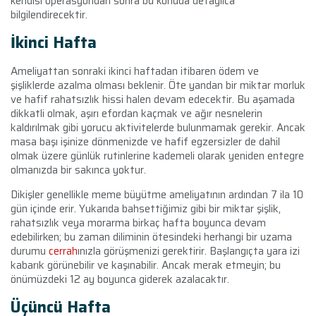
kendisi operasyondan sonra bu konuda detaylıca
bilgilendirecektir.
İkinci Hafta
Ameliyattan sonraki ikinci haftadan itibaren ödem ve
şişliklerde azalma olması beklenir. Öte yandan bir miktar morluk
ve hafif rahatsızlık hissi halen devam edecektir. Bu aşamada
dikkatli olmak, aşırı efordan kaçmak ve ağır nesnelerin
kaldırılmak gibi yorucu aktivitelerde bulunmamak gerekir. Ancak
masa başı işinize dönmenizde ve hafif egzersizler de dahil
olmak üzere günlük rutinlerine kademeli olarak yeniden entegre
olmanızda bir sakınca yoktur.
Dikişler genellikle meme büyütme ameliyatının ardından 7 ila 10
gün içinde erir. Yukarıda bahsettiğimiz gibi bir miktar şişlik,
rahatsızlık veya morarma birkaç hafta boyunca devam
edebilirken; bu zaman diliminin ötesindeki herhangi bir uzama
durumu
cerrah
ınızla görüşmenizi gerektirir. Başlangıçta yara izi
kabarık görünebilir ve kaşınabilir. Ancak merak etmeyin; bu
önümüzdeki 12 ay boyunca giderek azalacaktır.
Üçüncü Hafta