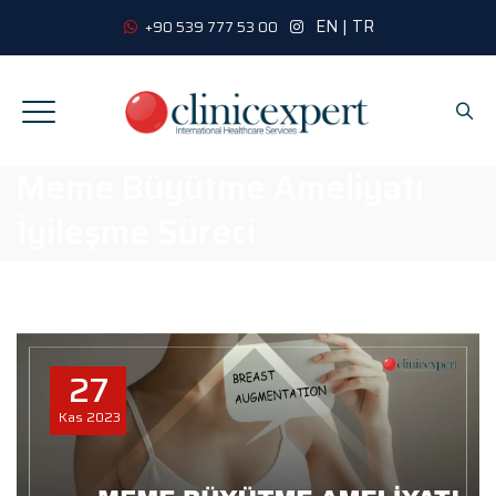
EN
|
TR
+90 539 777 53 00
Meme Büyütme Ameliyatı
İyileşme Süreci
27
Kas
2023