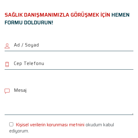
SAĞLIK DANIŞMANIMIZLA GÖRÜŞMEK İÇİN
HEMEN
FORMU DOLDURUN!
P
l
e
a
s
e
l
e
Kişisel verilerin korunması metnini
okudum kabul
a
ediyorum.
v