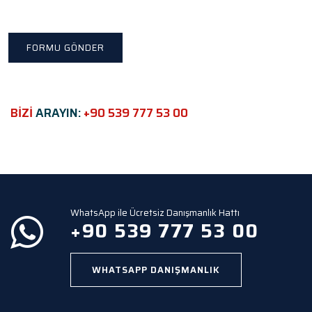
e
t
h
i
s
f
i
e
BİZİ
ARAYIN:
+90 539 777 53 00
l
d
e
m
p
t
y
WhatsApp ile Ücretsiz Danışmanlık Hattı
.
+90 539 777 53 00
WHATSAPP DANIŞMANLIK