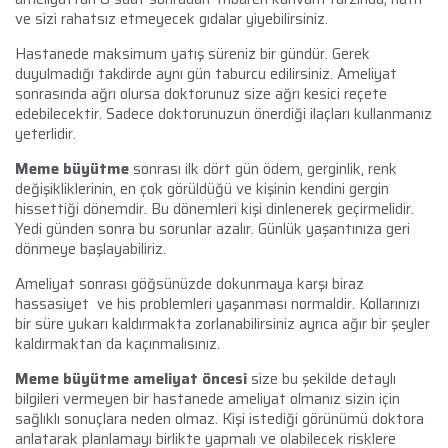
ve sizi rahatsız etmeyecek gıdalar yiyebilirsiniz.
Hastanede maksimum yatış süreniz bir gündür. Gerek
duyulmadığı takdirde aynı gün taburcu edilirsiniz. Ameliyat
sonrasında ağrı olursa doktorunuz size ağrı kesici reçete
edebilecektir. Sadece doktorunuzun önerdiği ilaçları kullanmanız
yeterlidir.
Meme büyütme
sonrası ilk dört gün ödem, gerginlik, renk
değişikliklerinin, en çok görüldüğü ve kişinin kendini gergin
hissettiği dönemdir. Bu dönemleri kişi dinlenerek geçirmelidir.
Yedi günden sonra bu sorunlar azalır. Günlük yaşantınıza geri
dönmeye başlayabiliriz.
Ameliyat sonrası göğsünüzde dokunmaya karşı biraz
hassasiyet ve his problemleri yaşanması normaldir. Kollarınızı
bir süre yukarı kaldırmakta zorlanabilirsiniz ayrıca ağır bir şeyler
kaldırmaktan da kaçınmalısınız.
Meme büyütme ameliyat öncesi
size bu şekilde detaylı
bilgileri vermeyen bir hastanede ameliyat olmanız sizin için
sağlıklı sonuçlara neden olmaz. Kişi istediği görünümü doktora
anlatarak planlamayı birlikte yapmalı ve olabilecek risklere