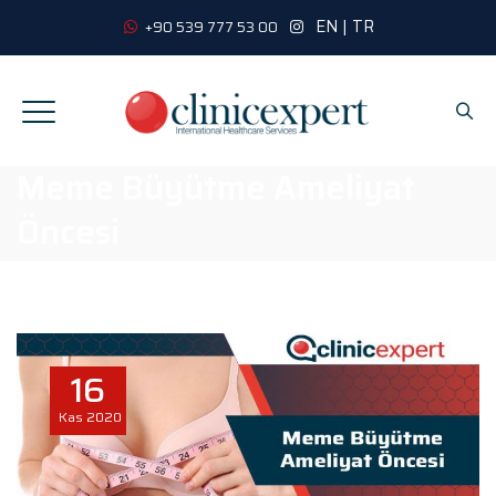
EN
|
TR
+90 539 777 53 00
Meme Büyütme Ameliyat
Öncesi
16
Kas
2020