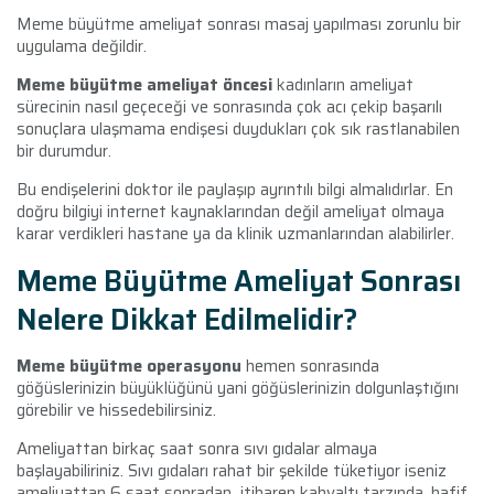
Meme büyütme ameliyat sonrası masaj yapılması zorunlu bir
uygulama değildir.
Meme büyütme ameliyat öncesi
kadınların ameliyat
sürecinin nasıl geçeceği ve sonrasında çok acı çekip başarılı
sonuçlara ulaşmama endişesi duydukları çok sık rastlanabilen
bir durumdur.
Bu endişelerini doktor ile paylaşıp ayrıntılı bilgi almalıdırlar. En
doğru bilgiyi internet kaynaklarından değil ameliyat olmaya
karar verdikleri hastane ya da klinik uzmanlarından alabilirler.
Meme Büyütme Ameliyat Sonrası
Nelere Dikkat Edilmelidir?
Meme büyütme operasyonu
hemen sonrasında
göğüslerinizin büyüklüğünü yani göğüslerinizin dolgunlaştığını
görebilir ve hissedebilirsiniz.
Ameliyattan birkaç saat sonra sıvı gıdalar almaya
başlayabiliriniz. Sıvı gıdaları rahat bir şekilde tüketiyor iseniz
ameliyattan 6 saat sonradan itibaren kahvaltı tarzında, hafif