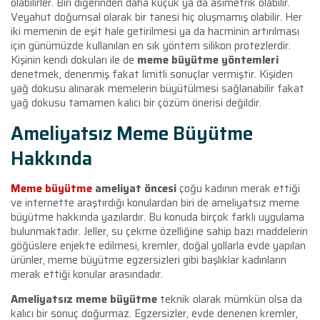
olabilirler. Biri diğerinden daha küçük ya da asimetrik olabilir.
Veyahut doğumsal olarak bir tanesi hiç oluşmamış olabilir. Her
iki memenin de eşit hale getirilmesi ya da hacminin artırılması
için günümüzde kullanılan en sık yöntem silikon protezlerdir.
Kişinin kendi dokuları ile de
meme büyütme yöntemleri
denetmek, denenmiş fakat limitli sonuçlar vermiştir. Kişiden
yağ dokusu alınarak memelerin büyütülmesi sağlanabilir fakat
yağ dokusu tamamen kalıcı bir çözüm önerisi değildir.
Ameliyatsız Meme Büyütme
Hakkında
Meme büyütme
ameliyat öncesi
çoğu kadının merak ettiği
ve internette araştırdığı konulardan biri de ameliyatsız meme
büyütme hakkında yazılardır. Bu konuda birçok farklı uygulama
bulunmaktadır. Jeller, su çekme özelliğine sahip bazı maddelerin
göğüslere enjekte edilmesi, kremler, doğal yollarla evde yapılan
ürünler, meme büyütme egzersizleri gibi başlıklar kadınların
merak ettiği konular arasındadır.
Ameliyatsız meme büyütme
teknik olarak mümkün olsa da
kalıcı bir sonuç doğurmaz. Egzersizler, evde denenen kremler,