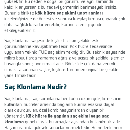
yüksektir. Bu nedenle doğal bir görüntü ve aynı zamanda
kalıcılık arıyorsanız bu tedavi yöntemini benimseyebilirsiniz.
Bununla birlikte
kök hücre saç ekimi yaptıranları
incelediğinizde de öncesi ve sonrası karşılaştırması yaparak çok
daha sağlıklı kararlar verebilir, kararınızı en iyi yönde
etkileyebilirsiniz.
Saç klonlama sayesinde kişiler hızlı bir şekilde eski
görünümlerine kavuşabilmektedir. Kök hücre tedavisinde
uygulanan teknik FUE saç ekim tekniğidir. Bu teknik sayesinde
mikro boyutlarda tamamen ağrısız ve acısız bir şekilde işlemler
başarıyla sonuçlandırılmaktadır. Böylelikle çok daha verimli
olarak tasarlanan saçlar, kişilere tamamen orijinal bir şekilde
yansıtılmaktadır.
Saç Klonlama Nedir?
Saç klonlama, saç sorunlarına her türlü çözüm geliştirmek için
kullanılan, hücreler arasında bağlantı kurma esasına dayalı
olarak sürdürülen, özel kombinasyonlardan oluşan bir
yöntemdir.
Kök hücre ile yapılan saç ekimi veya saç
klonlama
genel olarak bu amaçlar açısından kullanılmaktadır.
Başarı oranı da yüksek sonuçlar vermektedir. Bu nedenle hem