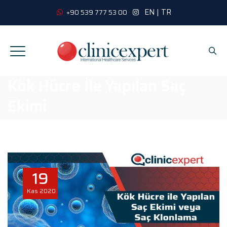
EN
|
TR
+90 539 777 53 00
Kök Hücre İle Yapılan Saç
Ekimi
19
Kas
2020