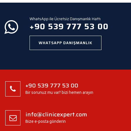
p
t
y
WhatsApp ile Ücretsiz Danışmanlık Hattı
.
+90 539 777 53 00
WHATSAPP DANIŞMANLIK
+90 539 777 53 00
Bir sorunuz mu var? bizi hemen arayın
info@clinicexpert.com
Bize e-posta gönderin