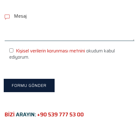
P
l
e
a
s
e
l
e
Kişisel verilerin korunması metnini
okudum kabul
a
ediyorum.
v
e
t
h
i
s
f
i
e
BİZİ
ARAYIN:
+90 539 777 53 00
l
d
e
m