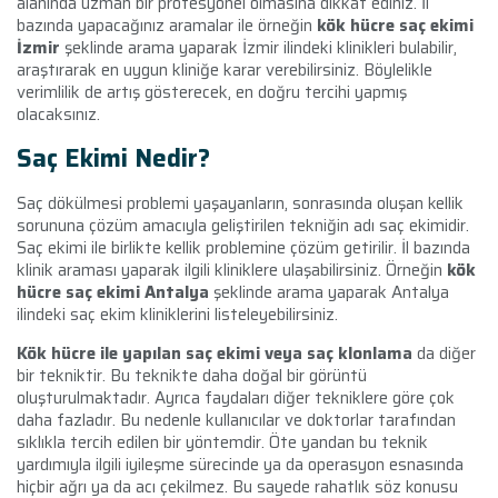
alanında uzman bir profesyonel olmasına dikkat ediniz. İl
bazında yapacağınız aramalar ile örneğin
kök hücre saç ekimi
İzmir
şeklinde arama yaparak İzmir ilindeki klinikleri bulabilir,
araştırarak en uygun kliniğe karar verebilirsiniz. Böylelikle
verimlilik de artış gösterecek, en doğru tercihi yapmış
olacaksınız.
Saç Ekimi Nedir?
Saç dökülmesi problemi yaşayanların, sonrasında oluşan kellik
sorununa çözüm amacıyla geliştirilen tekniğin adı saç ekimidir.
Saç ekimi ile birlikte kellik problemine çözüm getirilir. İl bazında
klinik araması yaparak ilgili kliniklere ulaşabilirsiniz. Örneğin
kök
hücre saç ekimi Antalya
şeklinde arama yaparak Antalya
ilindeki saç ekim kliniklerini listeleyebilirsiniz.
Kök hücre ile yapılan saç ekimi veya saç klonlama
da diğer
bir tekniktir. Bu teknikte daha doğal bir görüntü
oluşturulmaktadır. Ayrıca faydaları diğer tekniklere göre çok
daha fazladır. Bu nedenle kullanıcılar ve doktorlar tarafından
sıklıkla tercih edilen bir yöntemdir. Öte yandan bu teknik
yardımıyla ilgili iyileşme sürecinde ya da operasyon esnasında
hiçbir ağrı ya da acı çekilmez. Bu sayede rahatlık söz konusu