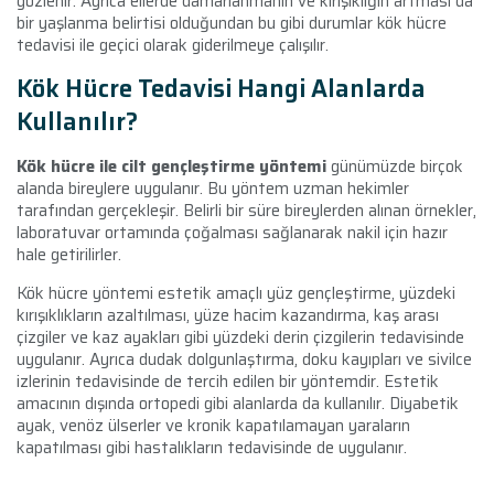
gözlenir. Ayrıca ellerde damarlanmanın ve kırışıklığın artması da
bir yaşlanma belirtisi olduğundan bu gibi durumlar kök hücre
tedavisi ile geçici olarak giderilmeye çalışılır.
Kök Hücre Tedavisi Hangi Alanlarda
Kullanılır?
Kök hücre ile cilt gençleştirme yöntemi
günümüzde birçok
alanda bireylere uygulanır. Bu yöntem uzman hekimler
tarafından gerçekleşir. Belirli bir süre bireylerden alınan örnekler,
laboratuvar ortamında çoğalması sağlanarak nakil için hazır
hale getirilirler.
Kök hücre yöntemi estetik amaçlı yüz gençleştirme, yüzdeki
kırışıklıkların azaltılması, yüze hacim kazandırma, kaş arası
çizgiler ve kaz ayakları gibi yüzdeki derin çizgilerin tedavisinde
uygulanır. Ayrıca dudak dolgunlaştırma, doku kayıpları ve sivilce
izlerinin tedavisinde de tercih edilen bir yöntemdir. Estetik
amacının dışında ortopedi gibi alanlarda da kullanılır. Diyabetik
ayak, venöz ülserler ve kronik kapatılamayan yaraların
kapatılması gibi hastalıkların tedavisinde de uygulanır.