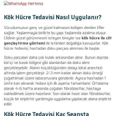
Kök Hücre Tedavisi Nasıl Uygulanır?
Vücudumuzun genç ve güzel kalmasını kollajen denilen lifler
sağlar. Yaşlanmayla birlikte bu yapı taşlarında azalma oluşur.
Cildinin güzel görünmesini isteyen bireyler ise
kök hücre ile cilt
gençleştirme yöntemi
ile istenilen doğallığa kavuşurlar. Kök
hücre tedavisi, hastadan doku parçası alınması ile başlar.
Doku parçaları daha çok kulak arkasından alınır. Bunun dışında
kol içi ve kasık bölgesi gibi alanlardan da doku alımı
gerçekleşebilir. Alanın küçüklüğünden dolayı lokal anestezi
altında işlem gerçekleşir. 2-3 mm kadar alınan doku örneği
çoğaltılmak üzere laboratuvara gönderilir. Ayrıca hastadan 1
ünite kan alınarak tedavi için ilk aşama tamamlanır. Ortalama
olarak 4-6 hafta arasında çoğalan fibroblastlar, hastaya
nakledilmek üzere hazırlanır. Son olarak hazır olan fibroblastlar,
küçük bir enjektör yardımıyla uygulama yapılacak alana enjekte
edilir.
Kök Hücre Tedavisi Kaç Seansta