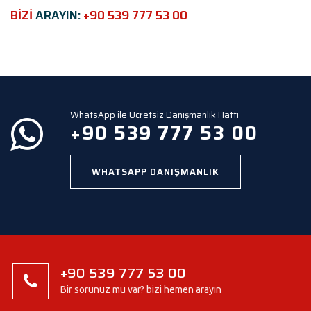
e
BİZİ
ARAYIN:
+90 539 777 53 00
l
d
e
m
p
t
y
WhatsApp ile Ücretsiz Danışmanlık Hattı
.
+90 539 777 53 00
WHATSAPP DANIŞMANLIK
+90 539 777 53 00
Bir sorunuz mu var? bizi hemen arayın