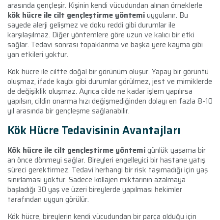
arasında gençleşir. Kişinin kendi vücudundan alınan örneklerle
kök hücre ile cilt gençleştirme yöntemi
uygulanır. Bu
sayede alerji gelişmez ve doku reddi gibi durumlar ile
karşılaşılmaz. Diğer yöntemlere göre uzun ve kalıcı bir etki
sağlar. Tedavi sonrası topaklanma ve başka yere kayma gibi
yan etkileri yoktur.
Kök hücre ile ciltte doğal bir görünüm oluşur. Yapay bir görüntü
oluşmaz, ifade kaybı gibi durumlar görülmez, jest ve mimiklerde
de değişiklik oluşmaz. Ayrıca cilde ne kadar işlem yapılırsa
yapılsın, cildin onarma hızı değişmediğinden dolayı en fazla 8-10
yıl arasında bir gençleşme sağlanabilir.
Kök Hücre Tedavisinin Avantajları
Kök hücre ile cilt gençleştirme yöntemi
günlük yaşama bir
an önce dönmeyi sağlar. Bireyleri engelleyici bir hastane yatış
süreci gerektirmez. Tedavi herhangi bir risk taşımadığı için yaş
sınırlaması yoktur. Sadece kollajen miktarının azalmaya
başladığı 30 yaş ve üzeri bireylerde yapılması hekimler
tarafından uygun görülür.
Kök hücre, bireylerin kendi vücudundan bir parça olduğu için