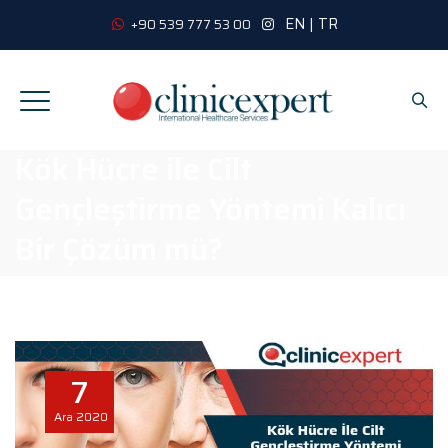
EN
|
TR
+90 539 777 53 00
Kök Hücre ile Cilt
Gençleştirme Yöntemi Kalıcı
Bir Çözüm mü?
7
Ara
2020