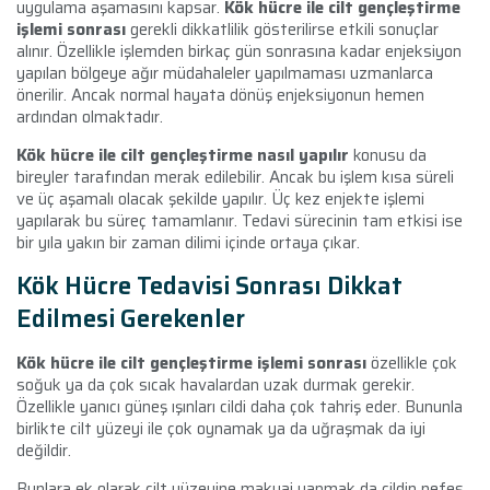
uygulama aşamasını kapsar.
Kök hücre ile cilt gençleştirme
işlemi sonrası
gerekli dikkatlilik gösterilirse etkili sonuçlar
alınır. Özellikle işlemden birkaç gün sonrasına kadar enjeksiyon
yapılan bölgeye ağır müdahaleler yapılmaması uzmanlarca
önerilir. Ancak normal hayata dönüş enjeksiyonun hemen
ardından olmaktadır.
Kök hücre ile cilt gençleştirme nasıl yapılır
konusu da
bireyler tarafından merak edilebilir. Ancak bu işlem kısa süreli
ve üç aşamalı olacak şekilde yapılır. Üç kez enjekte işlemi
yapılarak bu süreç tamamlanır. Tedavi sürecinin tam etkisi ise
bir yıla yakın bir zaman dilimi içinde ortaya çıkar.
Kök Hücre Tedavisi Sonrası Dikkat
Edilmesi Gerekenler
Kök hücre ile cilt gençleştirme işlemi sonrası
özellikle çok
soğuk ya da çok sıcak havalardan uzak durmak gerekir.
Özellikle yanıcı güneş ışınları cildi daha çok tahriş eder. Bununla
birlikte cilt yüzeyi ile çok oynamak ya da uğraşmak da iyi
değildir.
Bunlara ek olarak cilt yüzeyine makyaj yapmak da cildin nefes