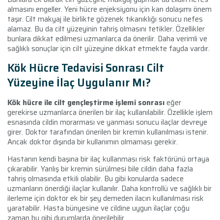
almasını engeller. Yeni hücre enjeksiyonu için kan dolaşımı önem
taşır. Cilt makyaj ile birlikte gözenek tıkanıklığı sonucu nefes
alamaz. Bu da cilt yüzeyinin tahriş olmasını tetikler. Özellikler
bunlara dikkat edilmesi uzmanlarca da önerilir. Daha verimli ve
sağlıklı sonuçlar için cilt yüzeyine dikkat etmekte fayda vardır.
Kök Hücre Tedavisi Sonrası Cilt
Yüzeyine İlaç Uygulanır Mı?
Kök hücre ile cilt gençleştirme işlemi sonrası
eğer
gerekirse uzmanlarca önerilen bir ilaç kullanılabilir. Özellikle işlem
esnasında cildin morarması ve yanması sonucu ilaçlar devreye
girer. Doktor tarafından önerilen bir kremin kullanılması istenir.
Ancak doktor dışında bir kullanımın olmaması gerekir.
Hastanın kendi başına bir ilaç kullanması risk faktörünü ortaya
çıkarabilir. Yanlış bir kremin sürülmesi bile cildin daha fazla
tahriş olmasında etkili olabilir. Bu gibi konularda sadece
uzmanların önerdiği ilaçlar kullanılır. Daha kontrollü ve sağlıklı bir
ilerleme için doktor ek bir şey demeden ilacın kullanılması risk
yaratabilir. Hasta bünyesine ve cildine uygun ilaçlar çoğu
zaman bu gibi durumlarda önerilebilir.