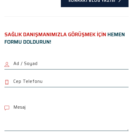
SONRAKI BLOG YAZISI
SAĞLIK DANIŞMANIMIZLA GÖRÜŞMEK İÇİN
HEMEN
FORMU DOLDURUN!
P
l
e
a
s
e