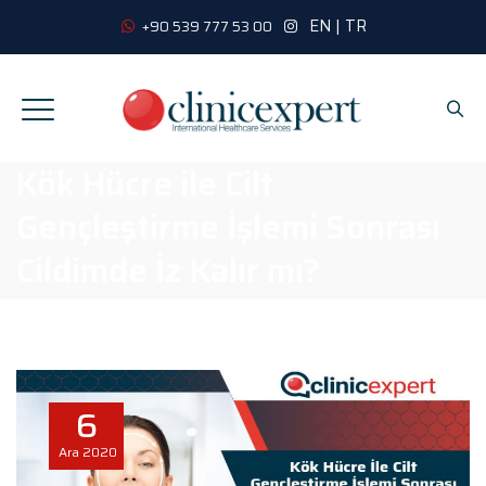
EN
|
TR
+90 539 777 53 00
Kök Hücre ile Cilt
Gençleştirme İşlemi Sonrası
Cildimde İz Kalır mı?
6
Ara
2020