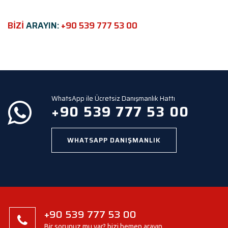
f
i
e
BİZİ
ARAYIN:
+90 539 777 53 00
l
d
e
m
p
t
y
WhatsApp ile Ücretsiz Danışmanlık Hattı
.
+90 539 777 53 00
WHATSAPP DANIŞMANLIK
+90 539 777 53 00
Bir sorunuz mu var? bizi hemen arayın