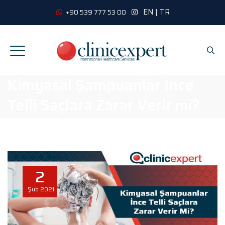
EN
|
TR
+90 539 777 53 00
Kimyasal Şampuanlar İnce
Telli Saçlara Zarar Verir mi?
2
Şub
2021