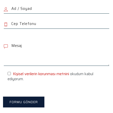
P
l
e
a
s
e
l
e
Kişisel verilerin korunması metnini
okudum kabul
a
ediyorum.
v
e
t
h
i
s