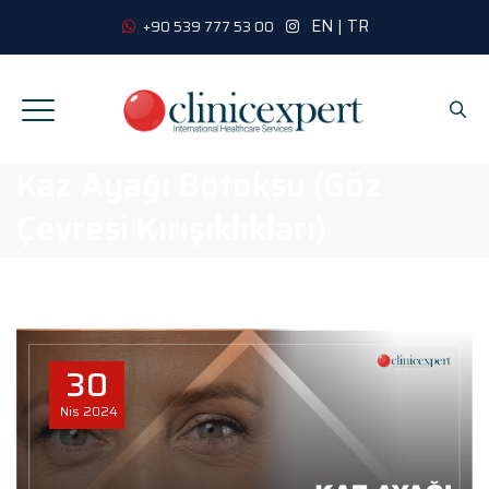
EN
|
TR
+90 539 777 53 00
Kaz Ayağı Botoksu (Göz
Çevresi Kırışıklıkları)
30
Nis
2024