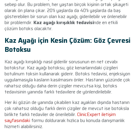
sebep olur. Bu problem, her yaştan birçok kişinin ortak şikayeti
olarak ön plana çıkar. 20’li yaşlarda da 40’lı yaşlarda da baş
gösterebilen bir sorun olan kaz ayağı, giderilebilir ve önlenebilir
bir problemdir.
Kaz ayağı kırışıklık tedavisi
nde en etkili
çözüm botoks olacaktır.
Kaz Ayağı için Kesin Çözüm: Göz Çevresi
Botoksu
Kaz ayağı kırışıklığı nasıl giderilir sorusunun en net cevabı
botokstur. Kaz ayağı botoksu, göz kenarlarındaki çizgileri
botulinum toksin kullanarak giderir. Botoks tedavisi, enjeksiyon
uygulamasıyla kasların kasılmasını önler. Hastanın yüzünde çok
rahatsız olduğu daha derin çizgiler mevcutsa kişi, botoks
tedavisinin yanında farklı tedavilere de yönlendirilebilir.
Her iki gözün de yanında çıkabilen kaz ayakları dışında hastanın
çok rahatsız olduğu farklı derin çizgiler de mevcut ise botoksla
birlikte farklı tedaviler de önerilebilir.
ClinicExpert iletişim
sayfasındaki
formu doldurarak hızlıca bu konuda danışmanlık
hizmeti alabilirsiniz.