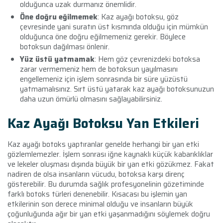
olduğunca uzak durmanız önemlidir.
Öne doğru eğilmemek
: Kaz ayağı botoksu, göz
çevresinde yani suratın üst kısmında olduğu için mümkün
olduğunca öne doğru eğilmemeniz gerekir. Böylece
botoksun dağılması önlenir.
Yüz üstü yatmamak
: Hem göz çevrenizdeki botoksa
zarar vermemeniz hem de botoksun yayılmasını
engellemeniz için işlem sonrasında bir süre yüzüstü
yatmamalısınız. Sırt üstü yatarak kaz ayağı botoksunuzun
daha uzun ömürlü olmasını sağlayabilirsiniz.
Kaz Ayağı Botoksu Yan Etkileri
Kaz ayağı botoks yaptıranlar genelde herhangi bir yan etki
gözlemlemezler. İşlem sonrası iğne kaynaklı küçük kabarıklıklar
ve lekeler oluşması dışında büyük bir yan etki gözükmez. Fakat
nadiren de olsa insanların vücudu, botoksa karşı direnç
gösterebilir. Bu durumda sağlık profesyonelinin gözetiminde
farklı botoks türleri denenebilir. Kısacası bu işlemin yan
etkilerinin son derece minimal olduğu ve insanların büyük
çoğunluğunda ağır bir yan etki yaşanmadığını söylemek doğru