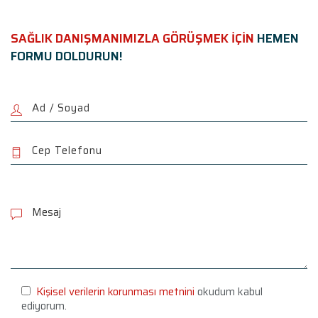
SAĞLIK DANIŞMANIMIZLA GÖRÜŞMEK İÇİN
HEMEN
FORMU DOLDURUN!
P
l
e
a
s
e
l
e
Kişisel verilerin korunması metnini
okudum kabul
a
ediyorum.
v