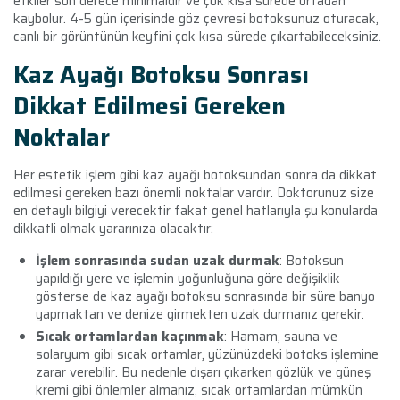
etkiler son derece minimaldir ve çok kısa sürede ortadan
kaybolur. 4-5 gün içerisinde göz çevresi botoksunuz oturacak,
canlı bir görüntünün keyfini çok kısa sürede çıkartabileceksiniz.
Kaz Ayağı Botoksu Sonrası
Dikkat Edilmesi Gereken
Noktalar
Her estetik işlem gibi kaz ayağı botoksundan sonra da dikkat
edilmesi gereken bazı önemli noktalar vardır. Doktorunuz size
en detaylı bilgiyi verecektir fakat genel hatlarıyla şu konularda
dikkatli olmak yararınıza olacaktır:
İşlem sonrasında sudan uzak durmak
: Botoksun
yapıldığı yere ve işlemin yoğunluğuna göre değişiklik
gösterse de kaz ayağı botoksu sonrasında bir süre banyo
yapmaktan ve denize girmekten uzak durmanız gerekir.
Sıcak ortamlardan kaçınmak
: Hamam, sauna ve
solaryum gibi sıcak ortamlar, yüzünüzdeki botoks işlemine
zarar verebilir. Bu nedenle dışarı çıkarken gözlük ve güneş
kremi gibi önlemler almanız, sıcak ortamlardan mümkün