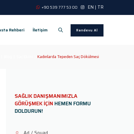
EN
|
TR
+90 539 777 53 00
sta Rehberi
İletişim
Randevu Al
|
Blog
|
Saç Ekimi
|
Kadınlarda Tepeden Saç Dökülmesi
SAĞLIK DANIŞMANIMIZLA
GÖRÜŞMEK İÇİN
HEMEN FORMU
DOLDURUN!