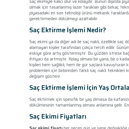
saç ekimiyle kalıcı olur ve kolaydır. Bunun dışında 
olmak için tasarlanmış lazer tarakları gibi birkaç te
piyasadaki en son teknoloji ürünü mekanik taraklarda
gerektirmeden dökülmeyi azaltabilir.
Saç Ektirme İşlemi Nedir?
Saç ekimi
ya da diğer adı ile saç nakli, özellikle saç
alamayan kişiler tarafından çokça tercih edilir. Günüm
eskiye göre artış göstermiştir. Bu yüzden strese ba
ihtiyacı da artmıştır. Kolay olması bir yana, bir o ka
kişileri hem sağlıklı, hem de gür saçlara kavuşturan k
problemleri için birbirinden farklı saç nakli teknikleri
değişim gösterir.
Saç Ektirme İşlemi İçin Yaş Orta
Saç ektirmek için spesifik bir yaş olmasa da kafanız
dökülmesinin tamamlanmış olması anlamına gelir. En e
Saç Ekimi Fiyatları
Saç ekimi fiyatı
her geçen gün ve sene değişikliğe u