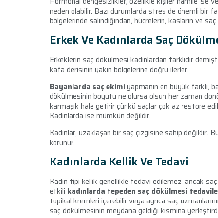
Hormonal dengesizlikler, özellikle kişiler hamile ise
neden olabilir. Bazı durumlarda stres de önemli bir fa
bölgelerinde salındığından, hücrelerin, kasların ve saç k
Erkek Ve Kadınlarda Saç Dökülme
Erkeklerin saç dökülmesi kadınlardan farklıdır demiştik
kafa derisinin yakın bölgelerine doğru ilerler.
Bayanlarda saç ekimi
yapmanın en büyük farklı, ba
dökülmesinin boyutu ne olursa olsun her zaman donör
karmaşık hale getirir çünkü saçlar çok az restore edil
Kadınlarda ise mümkün değildir.
Kadınlar, uzaklaşan bir saç çizgisine sahip değildir. B
korunur.
Kadınlarda Kellik Ve Tedavi
Kadın tipi kellik genellikle tedavi edilemez, ancak saç
etkili
kadınlarda tepeden saç dökülmesi tedavile
topikal kremleri içerebilir veya ayrıca saç uzmanların
saç dökülmesinin meydana geldiği kısmına yerleştirdiğ