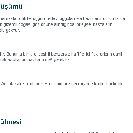
önüşümü
nmamakla birlikte, uygun tedavi uygulanırsa bazı nadir durumlarda
un gizemli doğası göz önüne alındığında, bireysel hastaların
olu yoktur.
r. Bununla birlikte, çeşitli benzersiz hafifletici faktörlerin dahil
larak hastadan hastaya değişecektir.
ncak kalıtsal olabilir. Hastanın aile geçmişinde kadın tipi kellik
külmesi