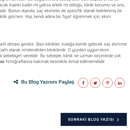
racak kişinin kadın mı yoksa erkek mi olduğu, klinik konumu ve ünü,
ir. Bunun dışında, saç ekiminin de spesifik olarak belirlenmiş bir
klik gösterir. Kişi, kendi adına bir fiyat öğrenmek için, ekim
katli olması gerekir. Bazı klinikler, kulağa komik gelecek saç ekitrme
rüaltı olarak nitelendirilen kliniklerdir. O yüzden uygun ekim
ra sebebiyet verebilir. Bu sebeple, klinik ve uzman seçiminde çok
ası
fotoğraflarına bakmak kesinlikle ihmal edilmemelidir.
Bu Blog Yazısını Paylaş
SONRAKI BLOG YAZISI