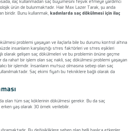
piyasada, ilaç kullanmadan saç büyümesini teşvik etmeye yardımcı
knolojik ürün de bulunmaktadır. Hair Max Lazer Tarak, şu anda
n biridir. Bunu kullanmak,
kadınlarda saç dökülmesi için ilaç
 dökülmesi problemi yaşayan ve ilaçlarla bile bu durumu kontrol altına
üzde insanların karşılaştığı stres faktörleri ve stres eşikleri
ğlı olarak gelişen saç dökülmeleri ve bu problemin önüne geçme
dar da rahat bir işlem olan saç nakli, saç dökülmesi problemi yaşayan
alıcı bir işlemdir. İnsanların mutsuz olmasına sebep olan saç
 kullanılmaktadır. Saç ekimi fiyatı bu tekniklere bağlı olarak da
laması
da olan tüm saç köklerinin dökülmesi gerekir. Bu da saç
rken yaş olarak 30 örnek verilebilir.
ğramaktadır. Bu değişikliklere sebep olan belli başlıca etkenler