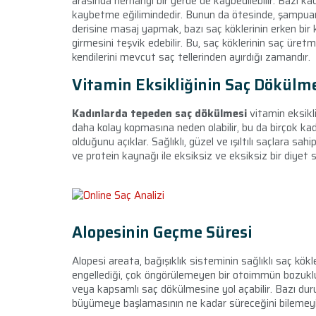
arasında herhangi bir yerde de kaybedilebilir. Bazı kadın
kaybetme eğilimindedir. Bunun da ötesinde, şampuan
derisine masaj yapmak, bazı saç köklerinin erken b
girmesini teşvik edebilir. Bu, saç köklerinin saç üret
kendilerini mevcut saç tellerinden ayırdığı zamandır.
Vitamin Eksikliğinin Saç Dökülme
Kadınlarda tepeden saç dökülmesi
vitamin eksikli
daha kolay kopmasına neden olabilir, bu da birçok ka
olduğunu açıklar. Sağlıklı, güzel ve ışıltılı saçlara 
ve protein kaynağı ile eksiksiz ve eksiksiz bir diyet
Alopesinin Geçme Süresi
Alopesi areata, bağışıklık sisteminin sağlıklı saç kökl
engellediği, çok öngörülemeyen bir otoimmün bozukluk
veya kapsamlı saç dökülmesine yol açabilir. Bazı duru
büyümeye başlamasının ne kadar süreceğini bilemeyi