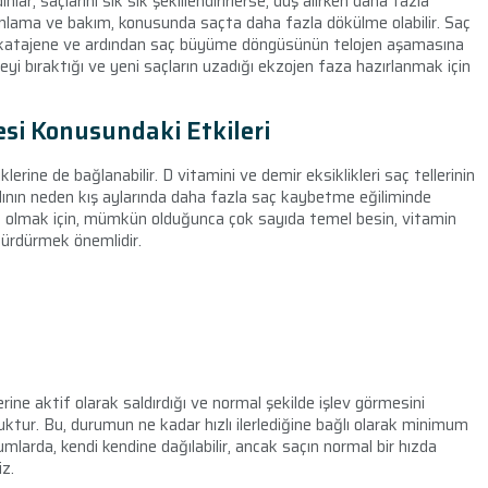
lar, saçlarını sık sık şekillendirirlerse, duş alırken daha fazla
lama ve bakım, konusunda saçta daha fazla dökülme olabilir. Saç
ir katajene ve ardından saç büyüme döngüsünün telojen aşamasına
meyi bıraktığı ve yeni saçların uzadığı ekzojen faza hazırlanmak için
si Konusundaki Etkileri
klerine de bağlanabilir. D vitamini ve demir eksiklikleri saç tellerinin
dının neden kış aylarında daha fazla saç kaybetme eğiliminde
sahip olmak için, mümkün olduğunca çok sayıda temel besin, vitamin
 sürdürmek önemlidir.
erine aktif olarak saldırdığı ve normal şekilde işlev görmesini
tur. Bu, durumun ne kadar hızlı ilerlediğine bağlı olarak minimum
mlarda, kendi kendine dağılabilir, ancak saçın normal bir hızda
z.