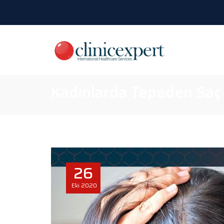
Kadınlarda Tepeden Saç
26
Eki
2020