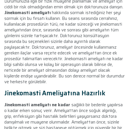
Durumunuzla ilgili bir fizik muayene planlamak ve ameliyat için
ciddi bir risk olmadığından emin olmak için doktorunuza danışın.
Jinekomasti ameliyatı
hakkında sormak istediğiniz her şeyi
sormak için bu fırsatı kullanın. Bu seans sırasında cerrahınız,
kullanılacak prosedürün türü, ne kadar süreceği ve jinekomasti
ameliyatından önce, sırasında ve sonrası gibi ameliyatın tüm
yönlerini sizinle tartışacaktır. Doktorunuz konsültasyon
sırasında bu seçenekleri sizinle daha ayrıntılı olarak
paylaşacaktır. Doktorunuz, ameliyat öncesinde kullanmanız
gereken ilaçlar varsa reçete edecek ve ameliyattan önce ek
prosedür talimatları verecektir. Jinekomasti ameliyatı ne kadar
bilgi sahibi olunsa ve kolay bir operasyon olarak bilinse de,
neticede bir ameliyat olmasından dolayı ameliyat olacak
kişilerde endişe uyandırabilir. Bu son derece normal bir durumdur
ve herkeste görülebilir.
Jinekomasti Ameliyatına Hazırlık
Jinekomasti ameliyatı ne kadar
sağlıklı bir bedenle yapılırsa
o kadar erken sonuç verir. Ameliyattan önce soğuk algınlığı,
grip, enfeksiyon gibi hastalık belirtileri yaşıyorsanız doktora
danışılmalı ve muayene olunmalıdır. Ameliyattan önce, sizinle
birlikte gitmek ve sizi hastaneye götürmek için güvenilir bir bir