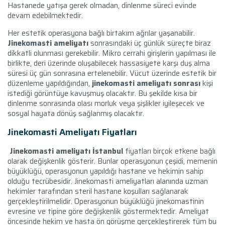
Hastanede yatışa gerek olmadan, dinlenme süreci evinde
devam edebilmektedir.
Her estetik operasyona bağlı birtakım ağrılar yaşanabilir.
Jinekomasti ameliyatı
sonrasındaki üç günlük süreçte biraz
dikkatli olunması gerekebilir. Mikro cerrahi girişlerin yapılması ile
birlikte, deri üzerinde oluşabilecek hassasiyete karşı duş alma
süresi üç gün sonrasına ertelenebilir. Vücut üzerinde estetik bir
düzenleme yapıldığından,
jinekomasti ameliyatı sonrası
kişi
istediği görüntüye kavuşmuş olacaktır. Bu şekilde kısa bir
dinlenme sonrasında olası morluk veya şişlikler iyileşecek ve
sosyal hayata dönüş sağlanmış olacaktır.
Jinekomasti Ameliyatı Fiyatları
Jinekomasti ameliyatı İstanbul
fiyatları birçok etkene bağlı
olarak değişkenlik gösterir. Bunlar operasyonun çeşidi, memenin
büyüklüğü, operasyonun yapıldığı hastane ve hekimin sahip
olduğu tecrübesidir. Jinekomasti ameliyatları alanında uzman
hekimler tarafından steril hastane koşulları sağlanarak
gerçekleştirilmelidir. Operasyonun büyüklüğü jinekomastinin
evresine ve tipine göre değişkenlik göstermektedir. Ameliyat
öncesinde hekim ve hasta ön görüşme gerçekleştirerek tüm bu