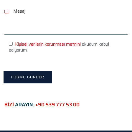
P
l
e
a
s
e
l
e
Kişisel verilerin korunması metnini
okudum kabul
a
ediyorum.
v
e
t
h
i
s
f
i
e
BİZİ
ARAYIN:
+90 539 777 53 00
l
d
e
m
p