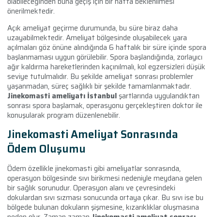
olabileceğinden buna geçiş için bir hafta beklenilmesi
önerilmektedir.
Açık ameliyat geçirme durumunda, bu süre biraz daha
uzayabilmektedir. Ameliyat bölgesinde oluşabilecek yara
açılmaları göz önüne alındığında 6 haftalık bir süre içinde spora
başlanmaması uygun görülebilir. Spora başlandığında, zorlayıcı
ağır kaldırma hareketlerinden kaçınılmalı, kol egzersizleri düşük
seviye tutulmalıdır. Bu şekilde ameliyat sonrası problemler
yaşanmadan, süreç sağlıklı bir şekilde tamamlanmaktadır.
Jinekomasti ameliyatı İstanbul
şartlarında uygulandıktan
sonrası spora başlamak, operasyonu gerçekleştiren doktor ile
konuşularak program düzenlenebilir.
Jinekomasti Ameliyat Sonrasında
Ödem Oluşumu
Ödem özellikle jinekomasti gibi ameliyatlar sonrasında,
operasyon bölgesinde sıvı birikmesi nedeniyle meydana gelen
bir sağlık sorunudur. Operasyon alanı ve çevresindeki
dokulardan sıvı sızması sonucunda ortaya çıkar. Bu sıvı ise bu
bölgede bulunan dokuların şişmesine, kızarıklıklar oluşmasına
neden olur. Zaman zaman
Jinekomasti ameliyat sonrası