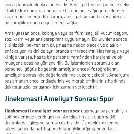
kişi ayarlamak oldukça önemlidir. Ameliyattan bir gün önce gelip
klinikte kalmanız istenebilir ve bir gün önce ağır yemeklerden
kaçınmanız önerilir. Bu durum, ameliyat sırasında oluşabilecek
bir komplikasyonu engellemeyi sağlar.
Ameliyattan önce, kolonya veya parfüm, saç jeli, vücut losyonu,
toz, krem veya antiperspirant uygulamayın. Bu ürünler sadece
cildinizdeki bakterilerin oluşmasına neden olacak ve olası bir
enfeksiyon riskini de aynı oranda arttıracaktır. Hastaneye veya
kliniğe varışta, hasta bir personel tarafından karşılanır ve bir
muayene odasına yönlendirilir. Bu işlemlerden sorumlu olan
personel, göğüs bölgesinin ameliyat öncesi fotoğraflarını,
ameliyat sonrasında değerlendirilmek üzere çekebilir. Ameliyata
başlamadan önce, endişeleriniz ve merak ettikleriniz hakkında
doktorunuzla konuşmak için zaman verilecektir.
Jinekomasti Ameliyat Sonrası Spor
Jinekomasti ameliyat sonrası spor
yapmaya başlamak için
çok beklemeye gerek yoktur. Ameliyatın açık yapılmadığı
durumlarda, iyileşme süresi çok hızlıdır. Üç günlük dinlenme
süresi sonunda hafif spora başlanabilir. Ağır spor zorlayıcı