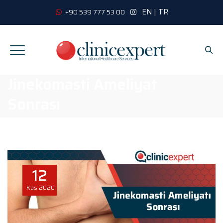
EN
|
TR
+90 539 777 53 00
Jinekomasti Ameliyat
Sonrası
12
Kas
2020