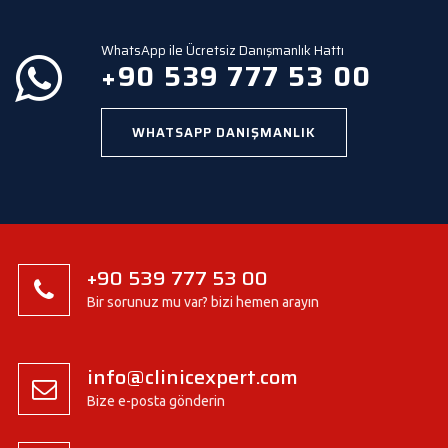
t
y
WhatsApp ile Ücretsiz Danışmanlık Hattı
.
+90 539 777 53 00
WHATSAPP DANIŞMANLIK
+90 539 777 53 00
Bir sorunuz mu var? bizi hemen arayın
info@clinicexpert.com
Bize e-posta gönderin