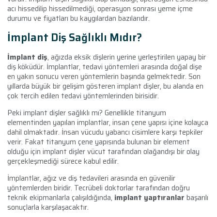
acı hissedilip hissedilmediği, operasyon sonrası yeme içme
durumu ve fiyatları bu kaygılardan bazılarıdır.
İmplant Diş Sağlıklı Mıdır?
İmplant diş
, ağızda eksik dişlerin yerine yerleştirilen yapay bir
diş köküdür. İmplantlar, tedavi yöntemleri arasında doğal dişe
en yakın sonucu veren yöntemlerin başında gelmektedir. Son
yıllarda büyük bir gelişim gösteren implant dişler, bu alanda en
çok tercih edilen tedavi yöntemlerinden birisidir.
Peki implant dişler sağlıklı mı? Genellikle titanyum
elementinden yapılan implantlar, insan çene yapısı içine kolayca
dahil olmaktadır. İnsan vücudu yabancı cisimlere karşı tepkiler
verir. Fakat titanyum çene yapısında bulunan bir element
olduğu için implant dişler vücut tarafından olağandışı bir olay
gerçekleşmediği sürece kabul edilir.
İmplantlar, ağız ve diş tedavileri arasında en güvenilir
yöntemlerden biridir. Tecrübeli doktorlar tarafından doğru
teknik ekipmanlarla çalışıldığında,
implant yaptıranlar
başarılı
sonuçlarla karşılaşacaktır.