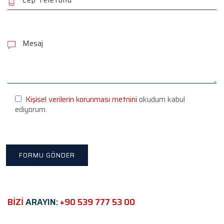
P
l
e
a
s
e
l
e
Kişisel verilerin korunması metnini
okudum kabul
a
ediyorum.
v
e
t
h
i
s
f
i
e
BİZİ
ARAYIN:
+90 539 777 53 00
l
d