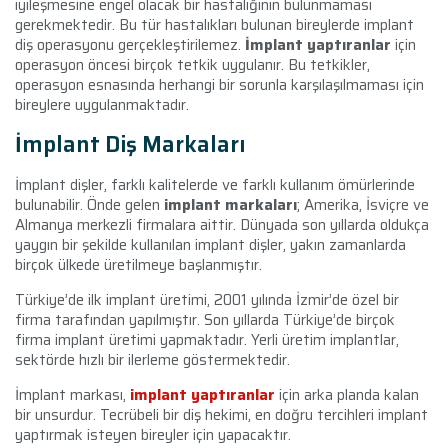
iyileşmesine engel olacak bir hastalığının bulunmaması
gerekmektedir. Bu tür hastalıkları bulunan bireylerde implant
diş operasyonu gerçekleştirilemez.
İmplant yaptıranlar
için
operasyon öncesi birçok tetkik uygulanır. Bu tetkikler,
operasyon esnasında herhangi bir sorunla karşılaşılmaması için
bireylere uygulanmaktadır.
İmplant Diş Markaları
İmplant dişler, farklı kalitelerde ve farklı kullanım ömürlerinde
bulunabilir. Önde gelen
implant markaları
; Amerika, İsviçre ve
Almanya merkezli firmalara aittir. Dünyada son yıllarda oldukça
yaygın bir şekilde kullanılan implant dişler, yakın zamanlarda
birçok ülkede üretilmeye başlanmıştır.
Türkiye’de ilk implant üretimi, 2001 yılında İzmir’de özel bir
firma tarafından yapılmıştır. Son yıllarda Türkiye’de birçok
firma implant üretimi yapmaktadır. Yerli üretim implantlar,
sektörde hızlı bir ilerleme göstermektedir.
İmplant markası,
implant yaptıranlar
için arka planda kalan
bir unsurdur. Tecrübeli bir diş hekimi, en doğru tercihleri implant
yaptırmak isteyen bireyler için yapacaktır.