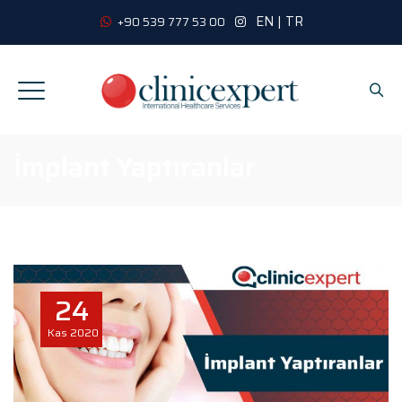
EN
|
TR
+90 539 777 53 00
İmplant Yaptıranlar
24
Kas
2020