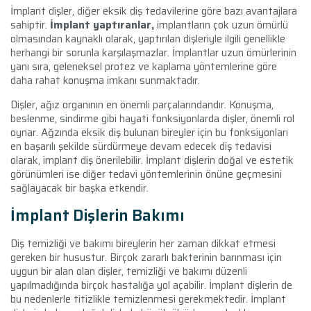
İmplant dişler, diğer eksik diş tedavilerine göre bazı avantajlara
sahiptir.
İmplant yaptıranlar,
implantların çok uzun ömürlü
olmasından kaynaklı olarak, yaptırılan dişleriyle ilgili genellikle
herhangi bir sorunla karşılaşmazlar. İmplantlar uzun ömürlerinin
yanı sıra, geleneksel protez ve kaplama yöntemlerine göre
daha rahat konuşma imkanı sunmaktadır.
Dişler, ağız organının en önemli parçalarındandır. Konuşma,
beslenme, sindirme gibi hayati fonksiyonlarda dişler, önemli rol
oynar. Ağzında eksik diş bulunan bireyler için bu fonksiyonları
en başarılı şekilde sürdürmeye devam edecek diş tedavisi
olarak, implant diş önerilebilir. İmplant dişlerin doğal ve estetik
görünümleri ise diğer tedavi yöntemlerinin önüne geçmesini
sağlayacak bir başka etkendir.
İmplant Dişlerin Bakımı
Diş temizliği ve bakımı bireylerin her zaman dikkat etmesi
gereken bir husustur. Birçok zararlı bakterinin barınması için
uygun bir alan olan dişler, temizliği ve bakımı düzenli
yapılmadığında birçok hastalığa yol açabilir. İmplant dişlerin de
bu nedenlerle titizlikle temizlenmesi gerekmektedir. İmplant