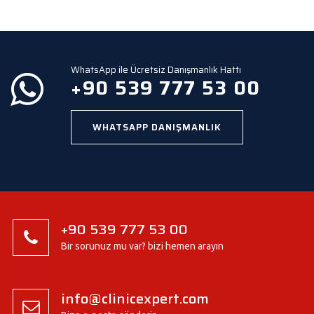
e
m
p
t
y
WhatsApp ile Ücretsiz Danışmanlık Hattı
.
+90 539 777 53 00
WHATSAPP DANIŞMANLIK
+90 539 777 53 00
Bir sorunuz mu var? bizi hemen arayın
info@clinicexpert.com