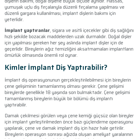
dişlerin bakımı, doğal dişlerle büyük ölçüde aynıdır. Hassas,
yumuşak uçlu diş fırçalarıyla düzenli fırçalama yapılması ve
düzenli gargara kullanılması, implant dişlerin bakımı için
yeterlidir.
İmplant yaptıranlar
, sigara ve asitli içecekler gibi diş sağlığını
hızlı şekilde bozacak maddelerden uzak durmalıdır. Doğal dişler
için yapılması gereken her şey aslında implant dişler için de
geçerlidir. Bireylerin ağız temizliğini aksatmamaları implantların
ömürlük olmasında önemli rol oynar.
Kimler İmplant Diş Yaptırabilir?
İmplant diş operasyonunun gerçekleştirilebilmesi için bireylerin
çene gelişiminin tamamlanmış olması gerekir. Çene gelişimi
bireylerde genellikle 18 yaşında son bulmaktadır. Çene gelişimi
tamamlanmış bireylerin büyük bir bölümü diş implantı
yaptırabilir.
Damak çekilmesi görülen veya çene kemiği güçsüz olan bireyler
için implant yerleştirilmeden önce bazı güçlendirme operasyonu
yapılarak, çene ve damak implant diş için hazır hale getirilir.
Bireylerin operasyon sonrası ağızda oluşan ameliyat yaralarının