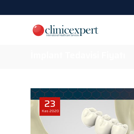
İmplant Tedavisi Fiyatı
23
Kas
2020