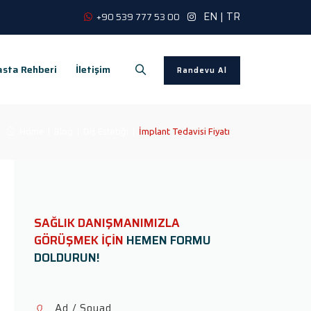
EN
|
TR
+90 539 777 53 00
sta Rehberi
İletişim
Randevu Al
Home
|
Blog
|
Diş Estetiği
|
İmplant Tedavisi Fiyatı
SAĞLIK DANIŞMANIMIZLA
GÖRÜŞMEK İÇİN
HEMEN FORMU
DOLDURUN!