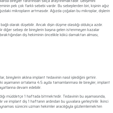
rda bireyler tarafından sıkça araştırılmaktadır. Gelişimini
minin pek çok farklı sebebi vardır. Bu sebeplerden biri, kişinin ağız
daki mikropların artmasıdır. Ağızda çoğalan bu mikroplar, dişlerin
bağlı olarak düşebilir. Ancak dişin düşme olasılığı oldukça azdır.
 Bir diğer sebep de bireylerin başına gelen istenmeyen kazalar
ü bıraktığından diş hekiminin öncelikle kökü damaktan alması,
r, bireylerin aklına implant tedavinin nasıl işlediğini getirir.
Bu iki aşamanın ortalama 4.5 ayda tamamlanması ile bireyler, implant
ayatlarına devam edebilir.
adığı müddetçe 1 haftada bitmektedir. Tedavinin bu aşamasında,
ır ve implant diş 1 haftanın ardından bu yuvalara yerleştirilir. İkinci
ynamas sürecini uzman hekimler aracılığıyla gözlemlemekten