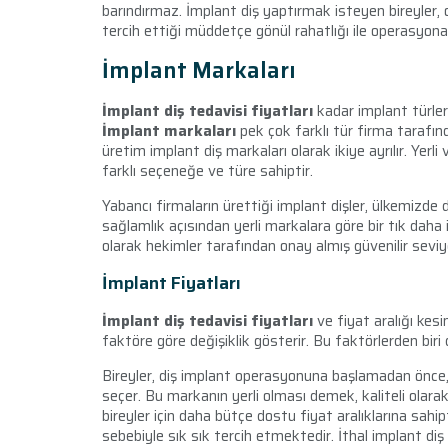
barındırmaz. İmplant diş yaptırmak isteyen bireyler, o
tercih ettiği müddetçe gönül rahatlığı ile operasyona g
İmplant Markaları
İmplant diş tedavisi fiyatları
kadar implant türler
İmplant markaları
pek çok farklı tür firma tarafın
üretim implant diş markaları olarak ikiye ayrılır. Yerl
farklı seçeneğe ve türe sahiptir.
Yabancı firmaların ürettiği implant dişler, ülkemizde d
sağlamlık açısından yerli markalara göre bir tık daha 
olarak hekimler tarafından onay almış güvenilir seviye
İmplant Fiyatları
İmplant diş tedavisi fiyatları
ve fiyat aralığı ke
faktöre göre değişiklik gösterir. Bu faktörlerden biri
Bireyler, diş implant operasyonuna başlamadan önce, o
seçer. Bu markanın yerli olması demek, kaliteli olarak g
bireyler için daha bütçe dostu fiyat aralıklarına sahipt
sebebiyle sık sık tercih etmektedir. İthal implant diş ü