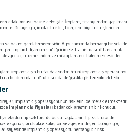
lerin odak konusu haline gelmiştir. İmplant, titanyumdan yapılması
ndür. Dolayısıyla, implant dişler, bireylerin biyolojik dişlerinden
özen ve bakım gerektirmemesidir. Aynı zamanda herhangi bir şekilde
yler, implant dişlerinin sağlığı için ekstra bir masraf harcamak
r reaksiyona girmemesinden ve mikroplardan etkilenmemesinden
reylere, implant dişin bu faydalarından ötürü implant diş operasyonu
tı
da bu durumlar doğrultusunda değişiklik gösterebilmektedir.
eri
 bireyler, implant diş operasyonunun risklerini de merak etmektedir.
müzde
implant diş fiyatları
kadar çok araştırılan bir konudur.
elişmelerden tıp sektörü de bolca faydalanır. Tıp sektöründe
perasyonu gibi oldukça kolay bir seviyeye indirger. Dolayısıyla,
nlar sayesinde implant diş operasyonu herhangi bir risk