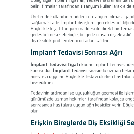
Dolayısıyla implant fiyatları, tedavi masraflarından da
belirli firmalar tarafından titanyum kullanılarak elde e
Üretimde kullanılan maddenin titanyum olması, yapıl
sağlamaktadır. İmplant diş işlemi gerçekleştirildiğinde
Böylelikle kişi, titanyum maddesi ile direkt bir tem
yerleştirilmesi sebebiyle, bölgede oluşan diş eksikliği 
diş eksiklik problemlerini ortadan kaldırır.
İmplant Tedavisi Sonrası Ağrı
İmplant tedavisi fiyatı
kadar implant tedavisinden 
konusudur.
İmplant
tedavisi sırasında uzman hekiml
anestezi uygular. Böylelikle tedavi olurken hastalar, u
hissedilmez.
Tedavinin ardından ise uyuşukluğun geçmesi ile işlem 
günümüzde uzman hekimler tarafından kolayca öngörü
sonrasında hastalara uygun ağrı kesiciler verir. Böyle
olur.
Erişkin Bireylerde Diş Eksikliği S