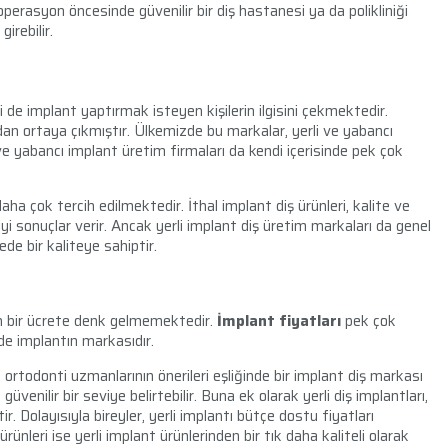
perasyon öncesinde güvenilir bir diş hastanesi ya da polikliniği
irebilir.
i de implant yaptırmak isteyen kişilerin ilgisini çekmektedir.
dan ortaya çıkmıştır. Ülkemizde bu markalar, yerli ve yabancı
i ve yabancı implant üretim firmaları da kendi içerisinde pek çok
aha çok tercih edilmektedir. İthal implant diş ürünleri, kalite ve
iyi sonuçlar verir. Ancak yerli implant diş üretim markaları da genel
de bir kaliteye sahiptir.
sin bir ücrete denk gelmemektedir.
İmplant fiyatları
pek çok
 de implantın markasıdır.
rtodonti uzmanlarının önerileri eşliğinde bir implant diş markası
üvenilir bir seviye belirtebilir. Buna ek olarak yerli diş implantları,
ir. Dolayısıyla bireyler, yerli implantı bütçe dostu fiyatları
rünleri ise yerli implant ürünlerinden bir tık daha kaliteli olarak