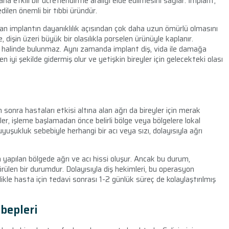
ha etkili bir ücretlendirme aralığı elde edilmesini sağlar. İmplant,
dilen önemli bir tıbbi üründür.
an implantın dayanıklılık açısından çok daha uzun ömürlü olmasını
, dişin üzeri büyük bir olasılıkla porselen ürünüyle kaplanır.
as halinde bulunmaz. Aynı zamanda implant diş, vida ile damağa
en iyi şekilde gidermiş olur ve yetişkin bireyler için gelecekteki olası
sonra hastaları etkisi altına alan ağrı da bireyler için merak
er, işleme başlamadan önce belirli bölge veya bölgelere lokal
yuşukluk sebebiyle herhangi bir acı veya sızı, dolayısıyla ağrı
yapılan bölgede ağrı ve acı hissi oluşur. Ancak bu durum,
len bir durumdur. Dolayısıyla diş hekimleri, bu operasyon
likle hasta için tedavi sonrası 1-2 günlük süreç de kolaylaştırılmış
ebepleri