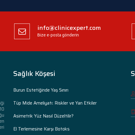
info@clinicexpert.com
Bize e-posta gönderin
Sağlık Köşesi
S
Burun Estetiğinde Yaş Sınırı
Tüp Mide Ameliyatı: Riskler ve Yan Etkiler
iği
 10
ğu
Asimetrik Yüz Nasıl Düzeltilir?
den
eri
El Terlemesine Karşı Botoks