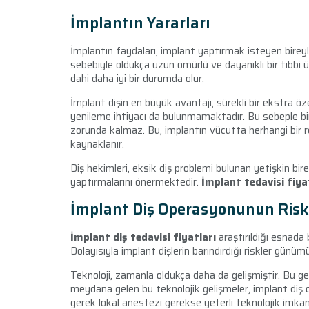
İmplantın Yararları
İmplantın faydaları, implant yaptırmak isteyen birey
sebebiyle oldukça uzun ömürlü ve dayanıklı bir tıbbi ürü
dahi daha iyi bir durumda olur.
İmplant dişin en büyük avantajı, sürekli bir ekstra 
yenileme ihtiyacı da bulunmamaktadır. Bu sebeple bire
zorunda kalmaz. Bu, implantın vücutta herhangi bi
kaynaklanır.
Diş hekimleri, eksik diş problemi bulunan yetişkin bi
yaptırmalarını önermektedir.
İmplant tedavisi fiya
İmplant Diş Operasyonunun Riskl
İmplant diş tedavisi fiyatları
araştırıldığı esnada
Dolayısıyla implant dişlerin barındırdığı riskler günü
Teknoloji, zamanla oldukça daha da gelişmiştir. Bu g
meydana gelen bu teknolojik gelişmeler, implant diş o
gerek lokal anestezi gerekse yeterli teknolojik imka