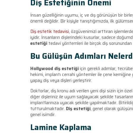
Diş Estetiğinin Önemi
İnsan güzelliğinin uyumu, iç ve dış görünüşün bir birleşi
önemli değildir. Bir kişiyle tanıştığımızda, ilk gülüm
Diş estetik tedavisi
, özgüvenimizi arttıran işlemlerde
iyidir. İnsanların dişlerindeki kusurlar, sadece doğ
estetiği
tedavi yöntemleri ile birçok diş sorununda
Bu Gülüşün Adımları Nelerd
Hollywood
diş estetiği
için gerekli adımlar, tecrübel
hekimi, implantı cerrahi yöntemler ile çene kemiğine ye
yapay diş veya dişleri yerleştirir.
Doktorlar, diş kronu adı verilen yeni dişi sizin için öz
diğer dişleriniz ile uyum sağlayacak şekilde tasarlan
implantlarınıza uyacak şekilde yapılmaktadır. Bitirildiği
tutturulmaktadır.
Diş estetiği
, genel olarak gülüşünü
genel isimdir.
Lamine Kaplama