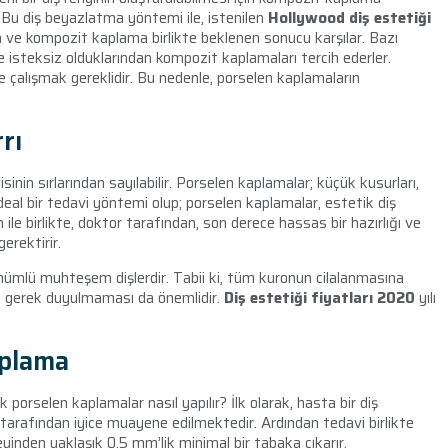
. Bu diş beyazlatma yöntemi ile, istenilen
Hollywood diş estetiği
 ve kompozit kaplama birlikte beklenen sonucu karşılar. Bazı
isteksiz olduklarından kompozit kaplamaları tercih ederler.
le çalışmak gereklidir. Bu nedenle, porselen kaplamaların
rı
sinin sırlarından sayılabilir. Porselen kaplamalar; küçük kusurları,
ideal bir tedavi yöntemi olup; porselen kaplamalar, estetik diş
m ile birlikte, doktor tarafından, son derece hassas bir hazırlığı ve
gerektirir.
ünümlü muhteşem dişlerdir. Tabii ki, tüm kuronun cilalanmasına
a gerek duyulmaması da önemlidir.
Diş estetiği fiyatları 2020
yılı
aplama
k porselen kaplamalar nasıl yapılır? İlk olarak, hasta bir diş
tarafından iyice muayene edilmektedir. Ardından tedavi birlikte
yinden yaklaşık 0,5 mm’lik minimal bir tabaka çıkarır.