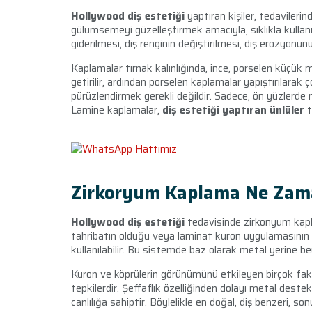
Hollywood diş estetiği
yaptıran kişiler, tedavileri
gülümsemeyi güzelleştirmek amacıyla, sıklıkla kullanıl
giderilmesi, diş renginin değiştirilmesi, diş erozyo
Kaplamalar tırnak kalınlığında, ince, porselen küçük ma
getirilir, ardından porselen kaplamalar yapıştırılarak ç
pürüzlendirmek gerekli değildir. Sadece, ön yüzlerde
Lamine kaplamalar,
diş estetiği yaptıran ünlüler
t
Zirkoryum Kaplama Ne Zama
Hollywood diş estetiği
tedavisinde zirkonyum kaplam
tahribatın olduğu veya laminat kuron uygulamasının
kullanılabilir. Bu sistemde baz olarak metal yerine b
Kuron ve köprülerin görünümünü etkileyen birçok faktö
tepkilerdir. Şeffaflık özelliğinden dolayı metal dest
canlılığa sahiptir. Böylelikle en doğal, diş benzeri, 