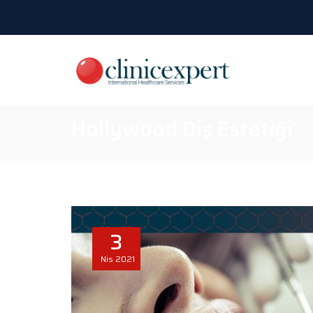
Hollywood Diş Estetiği
3
Nis
2021