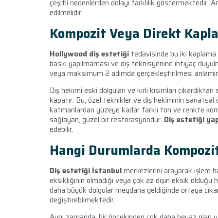
çeşitli nedenlerden dolayı farklılık göstermektedir. 
edilmelidir.
Kompozit Veya Direkt Kapl
Hollywood diş estetiği
tedavisinde bu iki kaplama 
baskı yapılmaması ve diş teknisyenine ihtiyaç duyu
veya maksimum 2 adımda gerçekleştirilmesi anlamın
Diş hekimi eski dolguları ve kirli kısımları çıkardıktan
kapatır. Bu, özel teknikler ve diş hekiminin sanatsal du
katmanlardan yüzeye kadar farklı ton ve renkte ko
sağlayan, güzel bir restorasyondur.
Diş estetiği ya
edebilir.
Hangi Durumlarda Kompozit
Diş estetiği İstanbul
merkezlerini arayarak işlem 
eksikliğinin olmadığı veya çok az dişin eksik olduğu 
daha büyük dolgular meydana geldiğinde ortaya çıkar.
değiştirebilmektedir.
Aynı zamanda, bir öncekinden çok daha beyaz olan yen