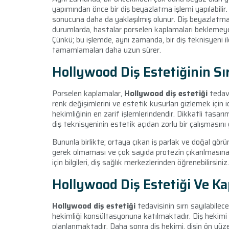
yapımından önce bir diş beyazlatma işlemi yapılabilir
sonucuna daha da yaklaşılmış olunur. Diş beyazlatma
durumlarda, hastalar porselen kaplamaları beklemeye 
Çünkü; bu işlemde, aynı zamanda, bir diş teknisyeni i
tamamlamaları daha uzun sürer.
Hollywood Diş Estetiğinin Sır
Porselen kaplamalar,
Hollywood diş estetiği
tedavi
renk değişimlerini ve estetik kusurları gizlemek için 
hekimliğinin en zarif işlemlerindendir. Dikkatli tasarı
diş teknisyeninin estetik açıdan zorlu bir çalışmasını 
Bununla birlikte; ortaya çıkan iş parlak ve doğal gör
gerek olmaması ve çok sayıda protezin çıkarılmasın
için bilgileri, diş sağlık merkezlerinden öğrenebilirsiniz.
Hollywood Diş Estetiği Ve K
Hollywood diş estetiği
tedavisinin sırrı sayılabilece
hekimliği konsültasyonuna katılmaktadır. Diş hekimi 
planlanmaktadır. Daha sonra diş hekimi, dişin ön yüze