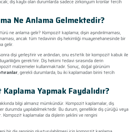
Ancak; diş kaybı olan durumlarda sadece zirkonyum kronlar tercih
ama Ne Anlama Gelmektedir?
türü ne anlama gelir? Kompozit kaplama; dişin aşındırılmaması,
lmaması, ancak tüm tedavinin diş hekimliği muayenehanesinde bir
a gelir.
 sonra dişi yerleştirir ve ardından, onu estetik bir kompozit kabuk ile
yarlılığını gerektirir. Diş hekimi tedavi sırasında derin
mpozit malzemeler kullanmaktadır. Sonuç, doğal görünüm
ptıranlar
, gerekli durumlarda, bu iki kaplamadan birini tercih
 Kaplama Yapmak Faydalıdır?
hakkında bilgi almanız mümkündür. Kompozit kaplamalar, diş
her durumda yapılabilmektedir. Bu durum, genellikle diş çürüğü veya
 Kompozit kaplamalar da dişlerin şeklini ve rengini
i bir diş renginin oluşturulabilmesi için kompozit kaplama