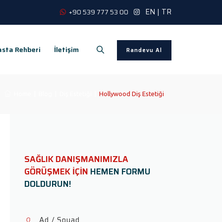
EN
|
TR
+90 539 777 53 00
sta Rehberi
İletişim
Randevu Al
Home
|
Blog
|
Diş Estetiği
|
Hollywood Diş Estetiği
SAĞLIK DANIŞMANIMIZLA
GÖRÜŞMEK İÇİN
HEMEN FORMU
DOLDURUN!