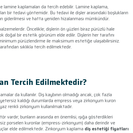
nde lamine kaplamaları da tercih edebilir. Lamine kaplama,
an bir tedavi yöntemidir. Bu tedavi ile dişler arasındaki boşlukların
nunun giderilmesi ve hatta yeniden hizalanması mümkündür.
lzemelerdir. Öncelikle; dişlerin ön yüzleri biraz pürüzlü hale
ok doğal bir estetik görünüm elde edilir. Dişlerin her tarafını
 minimum pürüzlendirme ile maksimum estetiğe ulaşabilirsiniz.
arafından sıklıkla tercih edilmektedir.
n Tercih Edilmektedir?
alar da kullanılır. Diş kaybının olmadığı ancak, çok fazla
 yetersiz kaldığı durumlarda empress veya zirkonyum kuron
eyaz renkli zirkonyum kullanılmaktadır.
r vardır; bunların arasında en önemlisi, ışığa gösterdikleri
eksiz porselen kuronlar (empress-zirkonyum) daha derindir ve
sonuçlar elde edilmektedir. Zinkoryum kaplama
diş estetiği fiyatları