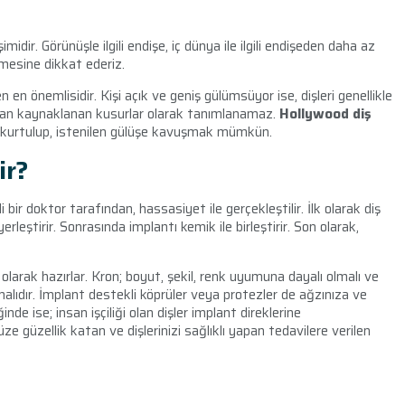
midir. Görünüşle ilgili endişe, iç dünya ile ilgili endişeden daha az
semesine dikkat ederiz.
n en önemlisidir. Kişi açık ve geniş gülümsüyor ise, dişleri genellikle
umdan kaynaklanan kusurlar olarak tanımlanamaz.
Hollywood diş
n kurtulup, istenilen gülüşe kavuşmak mümkün.
ir?
i bir doktor tarafından, hassasiyet ile gerçekleştilir. İlk olarak diş
rleştirir. Sonrasında implantı kemik ile birleştirir. Son olarak,
el olarak hazırlar. Kron; boyut, şekil, renk uyumuna dayalı olmalı ve
malıdır. İmplant destekli köprüler veya protezler de ağzınıza ve
nde ise; insan işçiliği olan dişler implant direklerine
ze güzellik katan ve dişlerinizi sağlıklı yapan tedavilere verilen