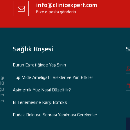
info@clinicexpert.com
Bize e-posta gönderin
Sağlık Köşesi
S
Burun Estetiğinde Yaş Sınırı
Tüp Mide Ameliyatı: Riskler ve Yan Etkiler
iği
 10
ğu
Asimetrik Yüz Nasıl Düzeltilir?
den
eri
El Terlemesine Karşı Botoks
Dudak Dolgusu Sonrası Yapılması Gerekenler