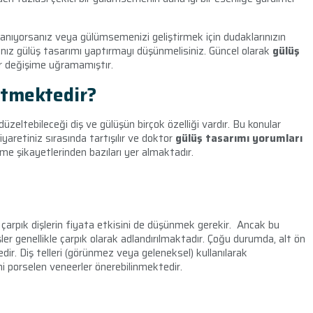
ıyorsanız veya gülümsemenizi geliştirmek için dudaklarınızın
nız gülüş tasarımı yaptırmayı düşünmelisiniz. Güncel olarak
gülüş
bir değişime uğramamıştır.
ltmektedir?
üzeltebileceği diş ve gülüşün birçok özelliği vardır. Bu konular
yaretiniz sırasında tartışılır ve doktor
gülüş tasarımı yorumları
eme şikayetlerinden bazıları yer almaktadır.
arpık dişlerin fiyata etkisini de düşünmek gerekir. Ancak bu
şler genellikle çarpık olarak adlandırılmaktadır. Çoğu durumda, alt ön
dir. Diş telleri (görünmez veya geleneksel) kullanılarak
imi porselen veneerler önerebilinmektedir.