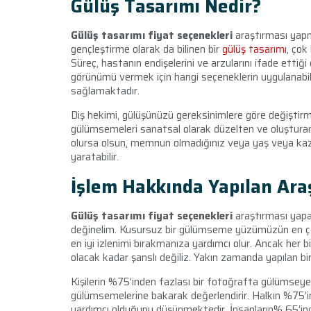
Gülüş Tasarımı Nedir?
Gülüş tasarımı fiyat seçenekleri
araştırması yapm
gençleştirme olarak da bilinen bir
gülüş tasarımı
, çok
Süreç, hastanın endişelerini ve arzularını ifade ettiği
görünümü vermek için hangi seçeneklerin uygulanabile
sağlamaktadır.
Diş hekimi, gülüşünüzü gereksinimlere göre değiştir
gülümsemeleri sanatsal olarak düzelten ve oluşturan b
olursa olsun, memnun olmadığınız veya yaş veya ka
yaratabilir.
İşlem Hakkında Yapılan Ara
Gülüş tasarımı fiyat seçenekleri
araştırması yapa
değinelim. Kusursuz bir gülümseme yüzümüzün en çekici
en iyi izlenimi bırakmanıza yardımcı olur. Ancak her
olacak kadar şanslı değiliz. Yakın zamanda yapılan b
Kişilerin %75’inden fazlası bir fotoğrafta gülümseyec
gülümsemelerine bakarak değerlendirir. Halkın %75’i
yardımcı olduğunu düşünmektedir. İnsanların% 65’inde