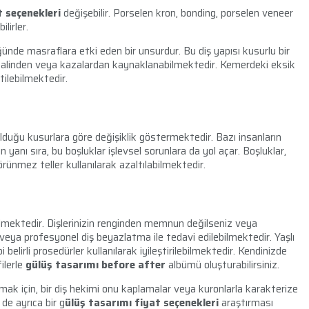
t seçenekleri
değişebilir. Porselen kron, bonding, porselen veneer
ilirler.
ünde masraflara etki eden bir unsurdur. Bu diş yapısı kusurlu bir
malinden veya kazalardan kaynaklanabilmektedir. Kemerdeki eksik
tilebilmektedir.
duğu kusurlara göre değişiklik göstermektedir. Bazı insanların
n yanı sıra, bu boşluklar işlevsel sorunlara da yol açar. Boşluklar,
ünmez teller kullanılarak azaltılabilmektedir.
bilmektedir. Dişlerinizin renginden memnun değilseniz veya
i veya profesyonel diş beyazlatma ile tedavi edilebilmektedir. Yaşlı
 belirli prosedürler kullanılarak iyileştirilebilmektedir. Kendinizde
ilerle
gülüş tasarımı before after
albümü oluşturabilirsiniz.
mak için, bir diş hekimi onu kaplamalar veya kuronlarla karakterize
de ayrıca bir g
ülüş tasarımı fiyat seçenekleri
araştırması