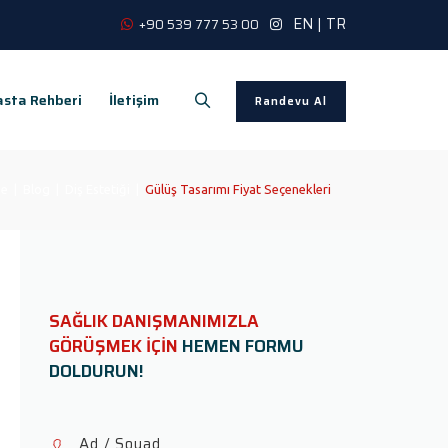
EN
|
TR
+90 539 777 53 00
sta Rehberi
İletişim
Randevu Al
e
|
Blog
|
Diş Estetiği
|
Gülüş Tasarımı Fiyat Seçenekleri
SAĞLIK DANIŞMANIMIZLA
GÖRÜŞMEK İÇİN
HEMEN FORMU
DOLDURUN!