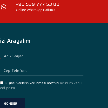
+90 539 777 53 00
Online WhatsApp Hattımız
izi Arayalım
Kişisel verilerin korunması metnini
okudum kabul
ediyorum.