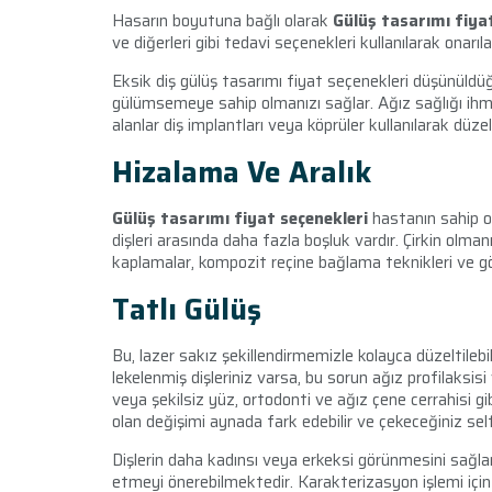
Hasarın boyutuna bağlı olarak
Gülüş tasarımı fiya
ve diğerleri gibi tedavi seçenekleri kullanılarak onarılab
Eksik diş gülüş tasarımı fiyat seçenekleri
düşünüldüğ
gülümsemeye sahip olmanızı sağlar. Ağız sağlığı ih
alanlar diş implantları veya köprüler kullanılarak düzel
Hizalama Ve Aralık
Gülüş tasarımı fiyat seçenekleri
hastanın sahip ol
dişleri arasında daha fazla boşluk vardır. Çirkin olmanı
kaplamalar, kompozit reçine bağlama teknikleri ve gör
Tatlı Gülüş
Bu, lazer sakız şekillendirmemizle kolayca düzeltile
lekelenmiş dişleriniz varsa, bu sorun ağız profilaksis
veya şekilsiz yüz, ortodonti ve ağız çene cerrahisi gibi
olan değişimi aynada fark edebilir ve çekeceğiniz self
Dişlerin daha kadınsı veya erkeksi görünmesini sağla
etmeyi önerebilmektedir. Karakterizasyon işlemi için 