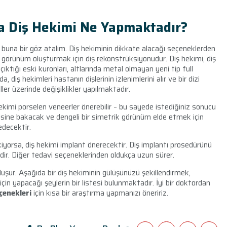
a Diş Hekimi Ne Yapmaktadır?
lır buna bir göz atalım. Diş hekiminin dikkate alacağı seçeneklerden
 görünüm oluşturmak için diş rekonstrüksiyonudur. Diş hekimi, diş
ıktığı eski kuronları, altlarında metal olmayan yeni tip full
 diş hekimleri hastanın dişlerinin izlenimlerini alır ve bir dizi
er üzerinde değişiklikler yapılmaktadır.
hekimi porselen veneerler önerebilir – bu sayede istediğiniz sonucu
zgisine bakacak ve dengeli bir simetrik görünüm elde etmek için
edecektir.
kiyorsa, diş hekimi implant önerecektir. Diş implantı prosedürünü
mdir. Diğer tedavi seçeneklerinden oldukça uzun sürer.
uşur. Aşağıda bir diş hekiminin gülüşünüzü şekillendirmek,
in yapacağı şeylerin bir listesi bulunmaktadır. İyi bir doktordan
çenekleri
için kısa bir araştırma yapmanızı öneririz.