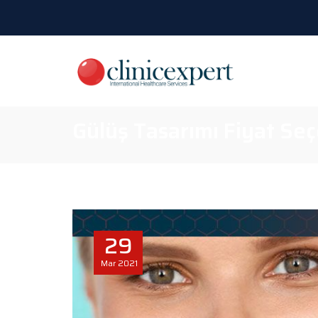
Gülüş Tasarımı Fiyat Seç
29
Mar
2021