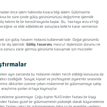
adan önce işlem hakkında kısaca bilgi alalım. Gülümseme
 kısa bir süre içinde gülüş görünümünüzü değiştirme işlemidir.
 diş hekimi ile bir konsültasyonla başlar. Bu, hastaya arzu ettiği
ceğine ve elde edilebilecek sonuçlara birlikte karar vermemizi
mek için gülüş tasarım tedavisi kullanmaktadır. Doğal görünümlü
ir diş işlemidir.
Gülüş tasarımı
, mevcut dişlerinizin durumu ne
za sonucu zarar görmüş görünüme kavuşmak için mucizeler
ştırmalar
rken aynı zamanda bu tedavinin neden tercih edildiği konusuna da
 özelliğidir. Sosyal, kişisel ve profesyonel ziyaretler sırasında
 birimiz dikkatleri üzerine çeken mükemmel bir gülümsemeye sahip
ir araştırma şunları ortaya koymuştur.
eklerine güvenmiyor. Çoğu kişinin %45’inden fazlası bir kişiyi
nden fazlası güzel bir gülümsemenin psikolojik olarak büyümelerine
n fazlası çekici bir gülümsemenin daha iyi bir esenliğe yardımcı