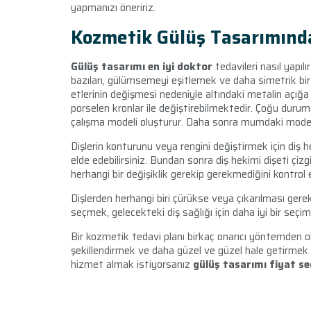
yapmanızı öneririz.
Kozmetik Gülüş Tasarımınd
Gülüş tasarımı en iyi doktor
tedavileri nasıl yapı
bazıları, gülümsemeyi eşitlemek ve daha simetrik bir
etlerinin değişmesi nedeniyle altındaki metalin açığa ç
porselen kronlar ile değiştirebilmektedir. Çoğu durumda,
çalışma modeli oluşturur. Daha sonra mumdaki modell
Dişlerin konturunu veya rengini değiştirmek için diş 
elde edebilirsiniz. Bundan sonra diş hekimi dişeti çi
herhangi bir değişiklik gerekip gerekmediğini kontrol 
Dişlerden herhangi biri çürükse veya çıkarılması gere
seçmek, gelecekteki diş sağlığı için daha iyi bir seçi
Bir kozmetik tedavi planı birkaç onarıcı yöntemden ol
şekillendirmek ve daha güzel ve güzel hale getirmek iç
hizmet almak istiyorsanız
gülüş tasarımı fiyat se