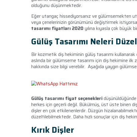
olduğunu düşünmektedir.
Eğer utangaç hissediyorsanız ve gülümsemekten utan
veya çenelerinizin görünümünü değiştirmek istiyorsa
tasarımı fiyatları 2020
yılına kıyasla çok büyük 
Gülüş Tasarımı Neleri Düze
Bir kozmetik diş hekiminin gülüş tasarımı kullanarak d
aslında bir gülümseme tasarımı için diş hekimine ilk zi
hakkında size bilgi verebilir. Aşağıda yaygın gülüms
Gülüş tasarımı fiyat seçenekleri
düşünüldüğünde ç
herkes için geçerli değil. Bükülmüş, üst üste binen di
dişler en çok etkilenenlerdir. Düzgün hizalanabilmekte
düzeltilebilmektedir. Daha hızlı sonuçlar için diş hek
Kırık Dişler