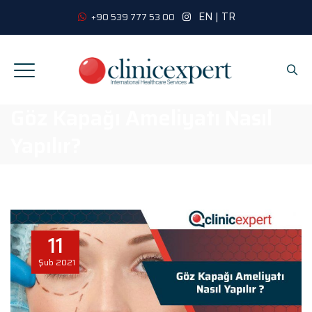
EN
|
TR
+90 539 777 53 00
Göz Kapağı Ameliyatı Nasıl
Yapılır?
11
Şub
2021