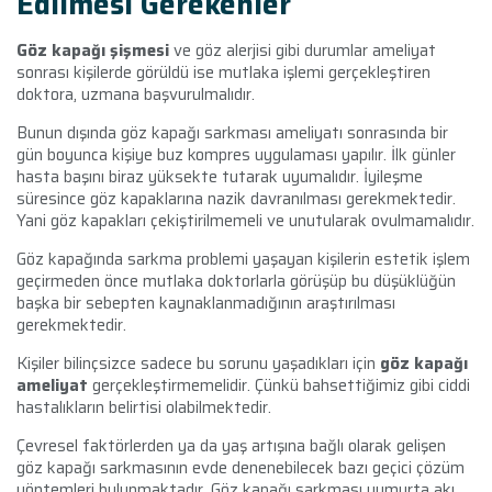
Edilmesi Gerekenler
Göz kapağı şişmesi
ve göz alerjisi gibi durumlar ameliyat
sonrası kişilerde görüldü ise mutlaka işlemi gerçekleştiren
doktora, uzmana başvurulmalıdır.
Bunun dışında göz kapağı sarkması
ameliyatı sonrasında bir
gün boyunca kişiye buz kompres uygulaması yapılır. İlk günler
hasta başını biraz yüksekte tutarak uyumalıdır. İyileşme
süresince göz kapaklarına nazik davranılması gerekmektedir.
Yani göz kapakları çekiştirilmemeli ve unutularak ovulmamalıdır.
Göz kapağında sarkma problemi yaşayan kişilerin estetik işlem
geçirmeden önce mutlaka doktorlarla görüşüp bu düşüklüğün
başka bir sebepten kaynaklanmadığının araştırılması
gerekmektedir.
Kişiler bilinçsizce sadece bu sorunu yaşadıkları için
göz kapağı
ameliyat
gerçekleştirmemelidir. Çünkü bahsettiğimiz gibi ciddi
hastalıkların belirtisi olabilmektedir.
Çevresel faktörlerden ya da yaş artışına bağlı olarak gelişen
göz kapağı sarkmasının evde denenebilecek bazı geçici çözüm
yöntemleri bulunmaktadır. Göz kapağı sarkması yumurta akı