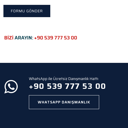
t
h
i
s
f
i
e
BİZİ
ARAYIN:
+90 539 777 53 00
l
d
e
m
p
t
y
WhatsApp ile Ücretsiz Danışmanlık Hattı
.
+90 539 777 53 00
WHATSAPP DANIŞMANLIK