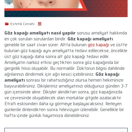
Estetik Cerrahi
Göz kapağı ameliyatı nasıl yapılır
s
orusu ameliyat hakkında
en çok sorulan sorulardan biridir.
Göz kapağı ameliyatı
genelde bir saat civarı sürer. Altta bulunan
göz kapağı
ve üstte
bulunan göz kapağı aynı ameliyatta tedavi edilecekse, öncelikle
üst göz kapağı daha sonra alt göz kapağı tedavi edilir.
Ameliyatın narkoz etkisi geçtikten sonra göz kapağında bir
gerginlik hissi oluşabilir. Bu normaldir. Doktorun bilgisi dahilinde
ağrılarınızı dindirmek için ağrı kesici içebilirsiniz.
Göz kapağı
ameliyatı
sonrası bir rahatsızlığınız olursa hemen hekiminize
başvurabilirsiniz. Dikişleriniz ameliyatınızı olduğunuz günden 3-7
gün içerisinde alınır. Dikişler alındıktan sonra, göz kapağınızda
ve çevresinde oluşabilecek olan morluklar gitgide azalacaktır.
Etrafı eskisinden daha iyi görmeye başlayacaksınız. İlerleyen
günlerde dinlendikten sonra televizyon izlenebilir. Genellikle bir
hafta içinde günlük hayatınıza dönebilirsiniz.