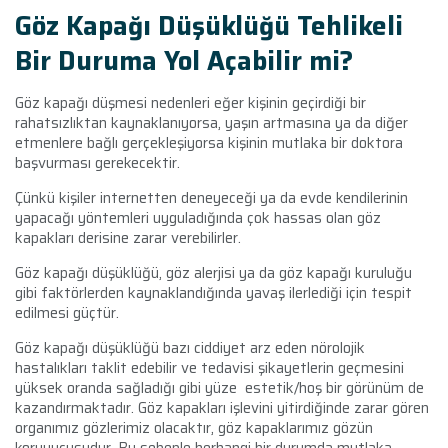
Göz Kapağı Düşüklüğü Tehlikeli
Bir Duruma Yol Açabilir mi?
Göz kapağı düşmesi nedenleri
eğer kişinin geçirdiği bir
rahatsızlıktan kaynaklanıyorsa, yaşın artmasına ya da diğer
etmenlere bağlı gerçekleşiyorsa kişinin mutlaka bir doktora
başvurması gerekecektir.
Çünkü kişiler internetten deneyeceği ya da evde kendilerinin
yapacağı yöntemleri uyguladığında çok hassas olan göz
kapakları derisine zarar verebilirler.
Göz kapağı düşüklüğü, göz alerjisi ya da göz kapağı kuruluğu
gibi faktörlerden kaynaklandığında yavaş ilerlediği için tespit
edilmesi güçtür.
Göz kapağı düşüklüğü bazı ciddiyet arz eden nörolojik
hastalıkları taklit edebilir ve tedavisi şikayetlerin geçmesini
yüksek oranda sağladığı gibi yüze estetik/hoş bir görünüm de
kazandırmaktadır. Göz kapakları işlevini yitirdiğinde zarar gören
organımız gözlerimiz olacaktır, göz kapaklarımız gözün
koruyucusudur. Bu sebeple herhangi bir durumda mutlaka