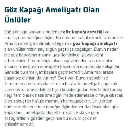
Göz Kapağı Ameliyatı Olan
Ünlüler
Çoğu ünlüye sorsanız nedense
göz kapağı estetiği
ve
ameliyat olmadığını söyler. Bu durumu kabul etmek istemezler.
Ama bu ameliyatı olmak isteyen ve
göz kapağı ameliyatı
olan ünlülerimizin sayısı gün geçtikçe çoğalıyor. Bunun nedeni
ise göz kapağının insanın yaşı ilerledikçe işlevselliğini
yitirmesidir. Durum böyle olunca gözlerinden rahatsız olan
insanlar mecburen ameliyata başvurma durumunda kalıyorlar.
Genelde bu ameliyat başarılı geçmektedir. Ama tabi arada
başarısız olanları da var mı? Evet var. Bunun sebebi ise
tamamen ameliyatı olacak olan hasta ile ameliyatı yapacak
olan doktor arasındaki iletişim kopukluğudur. Hasta doktoruna
neyi tam olarak nasıl istediğini ifade edemezse ortaya çıkacak
olan sonuçtan haliyle memnun kalmayacaktır. Ünlülerden
bahsetmek gerekirse örneğin Kylie Jenner da düşük olan göz
kapaklarını ameliyatla düzelttirmiştir. Eski ve yeni
fotoğraflarını gözden geçirince bu durum çok net
anlaşılmaktadır.