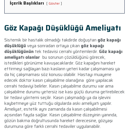
İçerik Başlıkları
Göster
Göz Kapağı Düşüklüğü Ameliyatı
Sistemik bir hastalık olmadığı takdirde doğuştan
göz kapağı
düşüklüğü
veya sonradan ortaya çıkan
göz kapağı
düşüklüğünün
tek tedavisi cerrahi yöntemlerdir.
Göz kapağı
ameliyatı olanlar
bu sorunun çözüldüğünü görecek,
istedikleri görünüme kavuşacaklardır. Göz kapağını hareket
ettirmeyi sağlayan bazı kasların yeteri kadar çalışmaması ya
da hiç çalışmaması söz konusu olabilir. Hastayı muayene
edecek doktor kasın çalışabilme olanağına göre yapılacak
cerrahi tedaviyi belirler. Kasın çalışabilme durumu var ama
çalışabilme durumu yetersiz ise kası güçlü duruma getirebilecek
bir tedavi yöntemi seçilir. Kasın çalışmadığı ya da işlevini
kaybetmeye yüz tuttuğu olgularda askı ameliyatı yapılır.
Ameliyat, estetik aynı zamanda da kasın çalışabilmesi
açısından fayda sağlar. Kasın çalışabilme düzeyinin yanında,
gözün bakma doğrultusunda hareket derecesine, gözyaşı
durumuna göre farklı cerrahi tedaviler uygulanabilir.