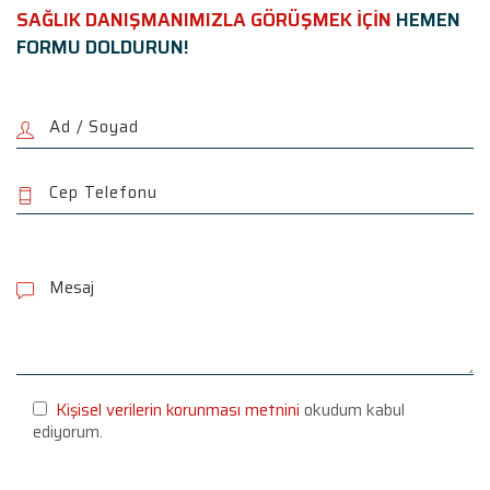
SAĞLIK DANIŞMANIMIZLA GÖRÜŞMEK İÇİN
HEMEN
FORMU DOLDURUN!
P
l
e
a
s
e
l
e
Kişisel verilerin korunması metnini
okudum kabul
a
ediyorum.
v
e