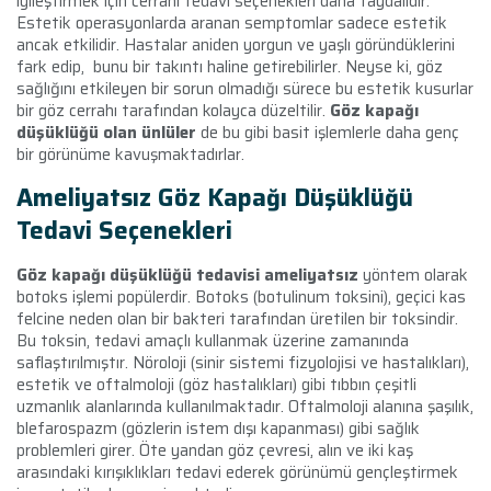
iyileştirmek için cerrahi tedavi seçenekleri daha faydalıdır.
Estetik operasyonlarda aranan semptomlar sadece estetik
ancak etkilidir. Hastalar aniden yorgun ve yaşlı göründüklerini
fark edip, bunu bir takıntı haline getirebilirler. Neyse ki, göz
sağlığını etkileyen bir sorun olmadığı sürece bu estetik kusurlar
bir göz cerrahı tarafından kolayca düzeltilir.
Göz kapağı
düşüklüğü olan ünlüler
de bu gibi basit işlemlerle daha genç
bir görünüme kavuşmaktadırlar.
Ameliyatsız
Göz Kapağı Düşüklüğü
Tedavi Seçenekleri
Göz kapağı düşüklüğü tedavisi ameliyatsız
yöntem olarak
botoks işlemi popülerdir. Botoks (botulinum toksini), geçici kas
felcine neden olan bir bakteri tarafından üretilen bir toksindir.
Bu toksin, tedavi amaçlı kullanmak üzerine zamanında
saflaştırılmıştır. Nöroloji (sinir sistemi fizyolojisi ve hastalıkları),
estetik ve oftalmoloji (göz hastalıkları) gibi tıbbın çeşitli
uzmanlık alanlarında kullanılmaktadır. Oftalmoloji alanına şaşılık,
blefarospazm (gözlerin istem dışı kapanması) gibi sağlık
problemleri girer. Öte yandan göz çevresi, alın ve iki kaş
arasındaki kırışıklıkları tedavi ederek görünümü gençleştirmek