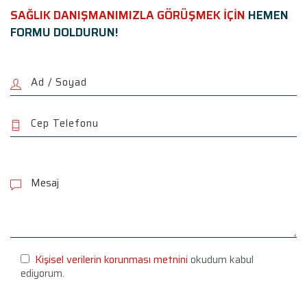
SAĞLIK DANIŞMANIMIZLA GÖRÜŞMEK İÇİN
HEMEN
FORMU DOLDURUN!
P
l
e
a
s
e
l
e
Kişisel verilerin korunması metnini
okudum kabul
a
ediyorum.
v
e