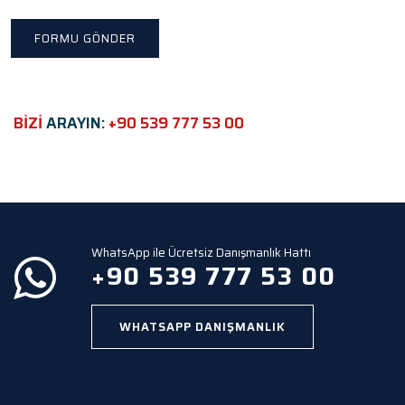
t
h
i
s
f
i
e
BİZİ
ARAYIN:
+90 539 777 53 00
l
d
e
m
p
t
y
WhatsApp ile Ücretsiz Danışmanlık Hattı
.
+90 539 777 53 00
WHATSAPP DANIŞMANLIK