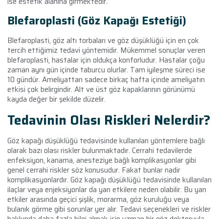
ise estetik alanına girmektedir.
Blefaroplasti (Göz Kapağı Estetiği)
Blefaroplasti, göz altı torbaları ve göz düşüklüğü için en çok
tercih ettiğimiz tedavi yöntemidir. Mükemmel sonuçlar veren
blefaroplasti, hastalar için oldukça konforludur. Hastalar çoğu
zaman aynı gün içinde taburcu olurlar. Tam iyileşme süreci ise
10 gündür. Ameliyattan sadece birkaç hafta içinde ameliyatın
etkisi çok belirgindir. Alt ve üst göz kapaklarının görünümü
kayda değer bir şekilde düzelir.
Tedavinin Olası Riskleri Nelerdir?
Göz kapağı düşüklüğü tedavisinde kullanılan yöntemlere bağlı
olarak bazı olası riskler bulunmaktadır. Cerrahi tedavilerde
enfeksiyon, kanama, anesteziye bağlı komplikasyonlar gibi
genel cerrahi riskler söz konusudur. Fakat bunlar nadir
komplikasyonlardır. Göz kapağı düşüklüğü tedavisinde kullanılan
ilaçlar veya enjeksiyonlar da yan etkilere neden olabilir. Bu yan
etkiler arasında geçici şişlik, morarma, göz kuruluğu veya
bulanık görme gibi sorunlar yer alır. Tedavi seçenekleri ve riskler
hakkında daha fazla bilgi almak için uzman bir göz doktoruyla