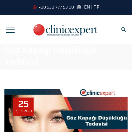
EN
|
TR
+90 539 777 53 00
Göz Kapağı Düşüklüğü
Tedavisi
25
Şub
2021