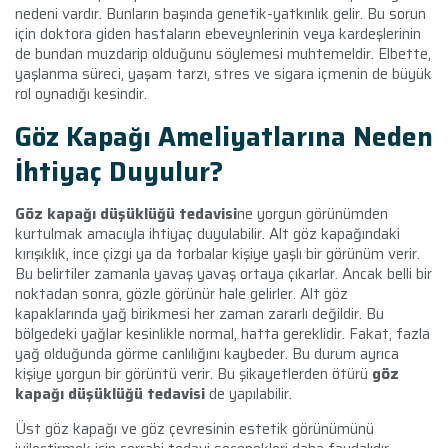
nedeni vardır. Bunların başında genetik-yatkınlık gelir. Bu sorun
için doktora giden hastaların ebeveynlerinin veya kardeşlerinin
de bundan muzdarip olduğunu söylemesi muhtemeldir. Elbette,
yaşlanma süreci, yaşam tarzı, stres ve sigara içmenin de büyük
rol oynadığı kesindir.
Göz Kapağı Ameliyatlarına Neden
İhtiyaç Duyulur?
Göz kapağı düşüklüğü tedavisi
ne
yorgun görünümden
kurtulmak amacıyla ihtiyaç duyulabilir. Alt göz kapağındaki
kırışıklık, ince çizgi ya da torbalar kişiye yaşlı bir görünüm verir.
Bu belirtiler zamanla yavaş yavaş ortaya çıkarlar. Ancak belli bir
noktadan sonra, gözle görünür hale gelirler. Alt göz
kapaklarında yağ birikmesi her zaman zararlı değildir. Bu
bölgedeki yağlar kesinlikle normal, hatta gereklidir. Fakat, fazla
yağ olduğunda görme canlılığını kaybeder. Bu durum ayrıca
kişiye yorgun bir görüntü verir. Bu şikayetlerden ötürü
göz
kapağı düşüklüğü tedavisi
de yapılabilir.
Üst göz kapağı ve göz çevresinin estetik görünümünü