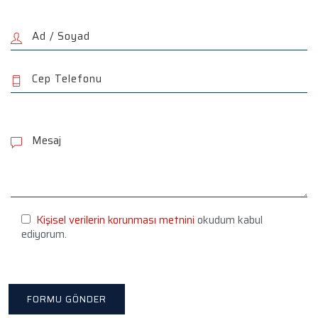
P
l
e
a
s
e
l
e
Kişisel verilerin korunması metnini
okudum kabul
a
ediyorum.
v
e
t
h
i
s