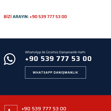
f
i
e
BİZİ
ARAYIN:
+90 539 777 53 00
l
d
e
m
p
t
y
WhatsApp ile Ücretsiz Danışmanlık Hattı
.
+90 539 777 53 00
WHATSAPP DANIŞMANLIK
+90 539 777 53 00