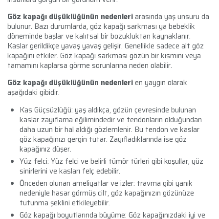
Göz kapağı düşüklüğünün
nedenleri
arasında yaş unsuru da
bulunur.
Bazı durumlarda, göz kapağı sarkması ya bebeklik
döneminde başlar ve kalıtsal bir bozukluktan kaynaklanır.
Kaslar gerildikçe yavaş yavaş gelişir.
Genellikle sadece alt göz
kapağını etkiler. Göz kapağı sarkması
gözün bir kısmını veya
tamamını kaplarsa görme sorunlarına neden olabilir.
Göz kapağı düşüklüğünün nedenleri
en yaygın olarak
aşağıdaki gibidir.
Kas Güçsüzlüğü: yaş aldıkça, gözün çevresinde bulunan
kaslar zayıflama eğilimindedir ve tendonların olduğundan
daha uzun bir hal aldığı gözlemlenir. Bu tendon ve kaslar
göz kapağınızı gergin tutar. Zayıfladıklarında ise göz
kapağınız düşer.
Yüz felci:
Yüz felci ve belirli tümör türleri gibi koşullar, yüz
sinirlerini ve kasları felç edebilir.
Önceden olunan ameliyatlar ve izler:
travma gibi yanık
nedeniyle hasar görmüş cilt, göz kapağınızın gözünüze
tutunma şeklini etkileyebilir.
Göz kapağı boyutlarında büyüme:
Göz kapağınızdaki iyi ve