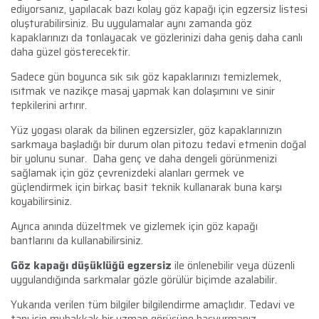
ediyorsanız, yapılacak bazı kolay göz kapağı için egzersiz listesi
oluşturabilirsiniz. Bu uygulamalar aynı zamanda göz
kapaklarınızı da tonlayacak ve
gözlerinizi daha geniş daha canlı
daha güzel
gösterecektir.
Sadece gün boyunca sık sık göz kapaklarınızı temizlemek,
ısıtmak ve nazikçe masaj yapmak kan dolaşımını ve sinir
tepkilerini artırır.
Yüz yogası olarak da bilinen egzersizler, göz kapaklarınızın
sarkmaya başladığı bir durum olan pitozu tedavi etmenin doğal
bir yolunu sunar. Daha genç ve daha dengeli görünmenizi
sağlamak için göz çevrenizdeki alanları germek ve
güçlendirmek için birkaç basit teknik kullanarak buna karşı
koyabilirsiniz.
Ayrıca anında
düzeltmek ve gizlemek için göz kapağı
bantlarını
da kullanabilirsiniz.
Göz kapağı düşüklüğü egzersiz
ile önlenebilir veya düzenli
uygulandığında sarkmalar gözle görülür biçimde azalabilir.
Yukarıda verilen tüm bilgiler bilgilendirme amaçlıdır. Tedavi ve
tanı için muhakkak bir uzman görüşüne başvurmanız