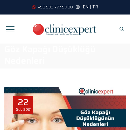
EN
|
TR
+90 539 777 53 00
Göz Kapağı Düşüklüğü
Nedenleri
22
Şub
2021