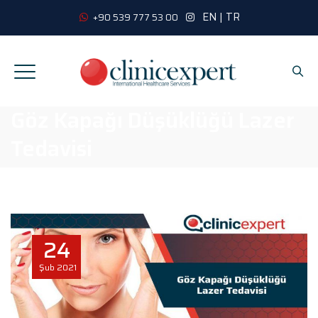
EN
|
TR
+90 539 777 53 00
Göz Kapağı Düşüklüğü Lazer
Tedavisi
24
Şub
2021