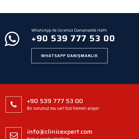
e
m
p
t
y
WhatsApp ile Ücretsiz Danışmanlık Hattı
.
+90 539 777 53 00
WHATSAPP DANIŞMANLIK
+90 539 777 53 00
Bir sorunuz mu var? bizi hemen arayın
info@clinicexpert.com