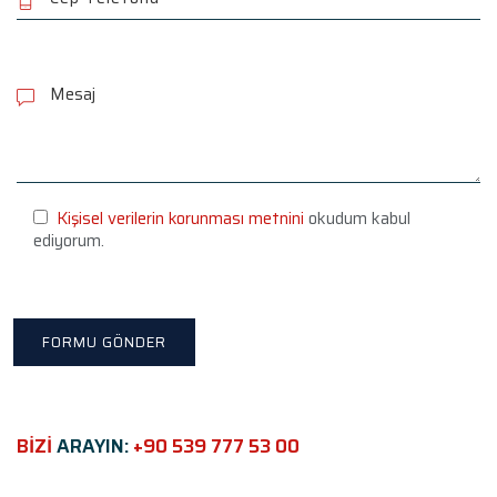
P
l
e
a
s
e
l
e
Kişisel verilerin korunması metnini
okudum kabul
a
ediyorum.
v
e
t
h
i
s
f
i
e
BİZİ
ARAYIN:
+90 539 777 53 00
l
d