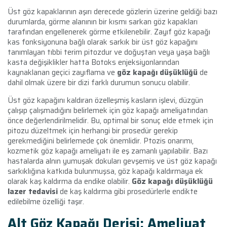
Üst göz kapaklarının aşırı derecede gözlerin üzerine geldiği bazı
durumlarda, görme alanının bir kısmı sarkan göz kapakları
tarafından engellenerek görme etkilenebilir. Zayıf göz kapağı
kas fonksiyonuna bağlı olarak sarkık bir üst göz kapağını
tanımlayan tıbbi terim pitozdur ve doğuştan veya yaşa bağlı
kasta değişiklikler hatta Botoks enjeksiyonlarından
kaynaklanan geçici zayıflama ve
göz kapağı düşüklüğü
de
dahil olmak üzere bir dizi farklı durumun sonucu olabilir.
Üst göz kapağını kaldıran özelleşmiş kasların işlevi, düzgün
çalışıp çalışmadığını belirlemek için göz kapağı ameliyatından
önce değerlendirilmelidir. Bu, optimal bir sonuç elde etmek için
pitozu düzeltmek için herhangi bir prosedür gerekip
gerekmediğini belirlemede çok önemlidir. Ptozis onarımı,
kozmetik göz kapağı ameliyatı ile eş zamanlı yapılabilir. Bazı
hastalarda alnın yumuşak dokuları gevşemiş ve üst göz kapağı
sarkıklığına katkıda bulunmuşsa, göz kapağı kaldırmaya ek
olarak kaş kaldırma da endike olabilir.
Göz kapağı düşüklüğü
lazer tedavisi
de kaş kaldırma gibi prosedürlerle endikte
edilebilme özelliği taşır.
Alt Göz Kapağı Derisi: Ameliyat