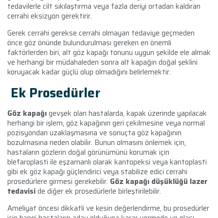
tedavilerle cilt sıkılaştırma veya fazla deriyi ortadan kaldıran
cerrahi eksizyon gerektirir.
Gerek cerrahi gerekse cerrahi olmayan tedaviye geçmeden
önce göz önünde bulundurulması gereken en önemli
faktörlerden biri, alt göz kapağı tonunu uygun şekilde ele almak
ve herhangi bir müdahaleden sonra alt kapağın doğal şeklini
koruyacak kadar güçlü olup olmadığını belirlemektir.
Ek Prosedürler
Göz kapağı
gevşek olan hastalarda, kapak üzerinde yapılacak
herhangi bir işlem, göz kapağının geri çekilmesine veya normal
pozisyondan uzaklaşmasına ve sonuçta göz kapağının
bozulmasına neden olabilir. Bunun olmasını önlemek için,
hastaların gözlerin doğal görünümünü korumak için
blefaroplasti ile eşzamanlı olarak kantopeksi veya kantoplasti
gibi ek göz kapağı güçlendirici veya stabilize edici cerrahi
prosedürlere girmesi gerekebilir.
Göz kapağı düşüklüğü lazer
tedavisi
de diğer ek prosedürlerle birleştirilebilir.
Ameliyat öncesi dikkatli ve kesin değerlendirme, bu prosedürler
için hangi hastaların aday olduğuna karar vermede ve olası