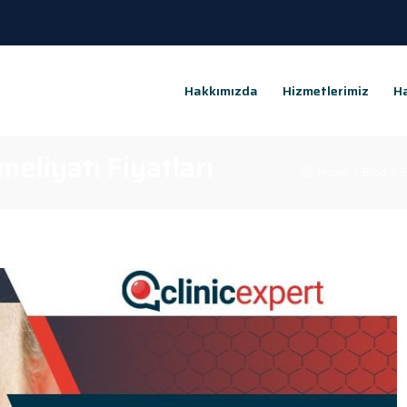
Hakkımızda
Hizmetlerimiz
Ha
eliyatı Fiyatları
Home
|
Blog
|
E