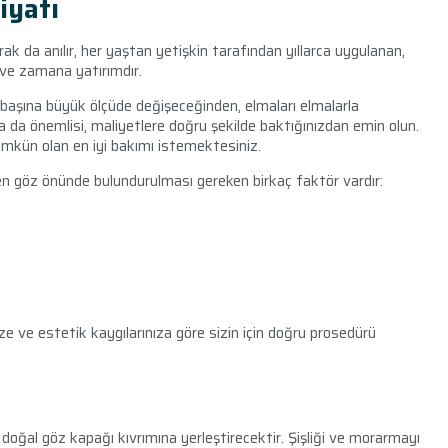
iyatı
rak da anılır, her yaştan yetişkin tarafından yıllarca uygulanan,
 ve zamana yatırımdır.
başına büyük ölçüde değişeceğinden, elmaları elmalarla
a da önemlisi, maliyetlere doğru şekilde baktığınızdan emin olun.
ümkün olan en iyi bakımı istemektesiniz.
ken göz önünde bulundurulması gereken birkaç faktör vardır:
inize ve estetik kaygılarınıza göre sizin için doğru prosedürü
ı doğal göz kapağı kıvrımına yerleştirecektir. Şişliği ve morarmayı