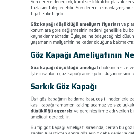
Son derece deneyimli, kurul sertifikalı bir plastik cer
fazlasını talep edebilir. Son derece uzmanlaşmış bir c
fiyat etiketi gelir.
Göz kapağı düşüklüğü ameliyatı fiyatları
ve pla
konumlara göre değişmesinin nedeni, genellikle bu bö
kaynaklanmaktadır. Öyleyse, ne ödeyeceğinizi düşünme
yaşamanın maliyetinin ne kadar olduğuna bakmaktır
Göz Kapağı Ameliyatının Ne
Göz kapağı düşüklüğü ameliyatı
hakkında size v
İşte insanların göz kapağı ameliyatını düşünmesinin 
Sarkık Göz Kapağı
Üst göz kapağının kaldırma kası, çeşitli nedenlerle z
kası, kapağı tamamen kaldırıp açamaz ve size uykulu
düşüklüğü egzersiz
ve gerginleştirme adı verilen b
ameliyat gerekebilir.
Bu tip göz kapağı ameliyatı sırasında, cerrah bu gö
sağlar. İyileştikten sonra gözleriniz daha geniş ve da