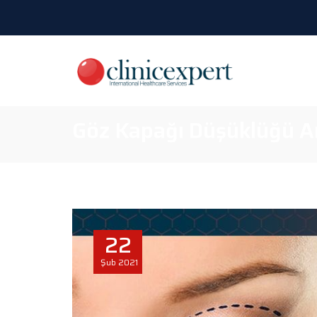
Göz Kapağı Düşüklüğü Am
22
Şub
2021