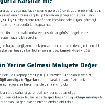
igorta Karşılar mı?
ra göre veya yapılacak işleme göre değişiklik gösterebilmektedir.
 şirketlerinin bunu karşılayıp karşılamayacağı sorusudur. Tıbbi
iyat fiyatı
sigortanız tarafından
karşılanacaktır, yani görmeyi
si kozmetik prosedürleri kapsamaz.
dir çünkü buradaki torba ve kırışıklıklar görüşü engellemez.
dığını size bildirecektir.
en başlıca değişkenler, ek prosedürler, cerrahın deneyimi, cerrahi
değişkenleri hesaba kattıktan sonra,
göz kapağı düşüklüğü
.
in Yerine Gelmesi Maliyete Değer
iridir. Göz kapağı ameliyatı yüzünüzden yıllar alabilir ve sizi
üğü ameliyatı fiyatları
araştırılarak tasarruf etmeniz
n ve aynadan size bakan kişiyle daha mutlu olun.
kranlarda daha iyi görünebilmek adına bu ameliyatı
 özgüven katacaktır. Bu nedenle
göz kapağı düşüklüğü ameliyatı
nı fazlasıyla geri alacağınızdan emin olabilirsiniz.