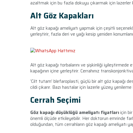
azaltmak için bu fazla dokuyu çıkarmak için lazerler kul
Alt Göz Kapakları
Alt göz kapağı ameliyatı yapmak için çeşitli seçenekle
yerleştirir, fazla deri ve yağı kesip yeniden konumlandı
Alt göz kapağı torbalarını ve şişkinliği iyileştirmede 
kapağının içine yerleştirir. Cerrahınız transkonjonktiva
‘Cilt tutam’ blefaroplasti, güçlü bir alt göz kapağı de
cildi çıkarır. Bazı hastalar için lazerle yüzey yenileme he
Cerrah Seçimi
Göz kapağı düşüklüğü ameliyatı fiyatları
için bi
önemli ölçüde etkileyebilir. Her doktorun emrinde far
olduğundan, tüm cerrahların göz kapağı ameliyatı yap