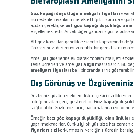
Blefaroplasti Ameliyatını S
Göz kapağı düşüklüğü ameliyatı fiyatları
seansla
Bu nedenle insanların merak ettiği bir soru da sigorta
açıdan gerekliyse
üst göz kapağı düşüklüğü amel
engellemektedir. Ancak diğer yandan sigorta poliçe
Alt göz kapakları genellikle sigorta kapsamında değil
Doktorunuz, durumunuzun tıbbi bir gereklilik olup olma
Ameliyat giderlerine ek olarak toplam maliyeti etkiley
tesis ücretleri ve ameliyatla ilgili masraflardır. Bu 
ameliyatı fiyatları
belli bir oranda artış gösterebilir
Dış Görünüş ve Özgüveniniz
Gözleriniz yüzünüzdeki en dikkat çekici özelliklerden b
olduğunuzdan genç gösterebilir.
Göz kapağı düşükl
sağlanabilir. Gözlerinizi açın, parlamalarına izin veri
Örneğin bazı
göz kapağı düşüklüğü olan ünlüler
e
yaptırmaktadırlar. Çünkü iyi bir yüz size her zaman
fiyatları
sizi korkutmasın, verdiğiniz ücretin karşılığı