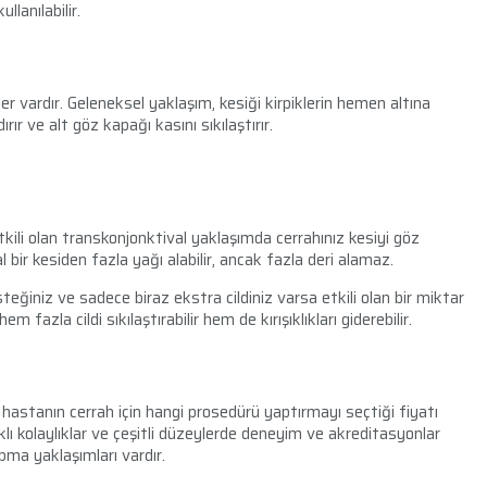
lanılabilir.
r vardır. Geleneksel yaklaşım, kesiği kirpiklerin hemen altına
rır ve alt göz kapağı kasını sıkılaştırır.
etkili olan transkonjonktival yaklaşımda cerrahınız kesiyi göz
l bir kesiden fazla yağı alabilir, ancak fazla deri alamaz.
steğiniz ve sadece biraz ekstra cildiniz varsa etkili olan bir miktar
m fazla cildi sıkılaştırabilir hem de kırışıklıkları giderebilir.
r hastanın cerrah için hangi prosedürü yaptırmayı seçtiği fiyatı
klı kolaylıklar ve çeşitli düzeylerde deneyim ve akreditasyonlar
ma yaklaşımları vardır.