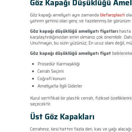
Göz Kapağı Düşüklüğü Amel
Göz kapağı ameliyatı aynı zamanda
blefaroplasti
ola
yatırım getirisi olan genç ve tazelenmiş bir görünüm
Göz kapağı düşüklüğü ameliyatı fiyatları
hasta 
karşılaştırdığınızdan emin olmanız çok önemlidir. Dah
Unutmayın, bu sizin yüzünüz; En ucuz olanı değil, m
Göz kapağı düşüklüğü ameliyatı fiyat
belirlenir
Prosedür Karmaşıklığı
Cerrah Seçimi
Coğrafi konum
Ameliyatla İlgili Giderler
Kurul sertifikalı bir plastik cerrah, fiziksel özellikler
seçecektir.
Üst Göz Kapakları
Cerrahınız, kesi hattını fazla deri, kas ve yağı alacağ