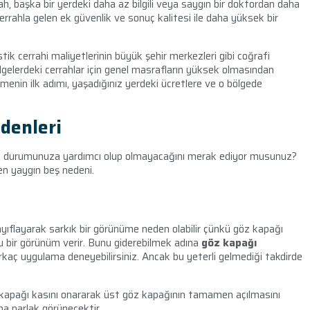
rah, başka bir yerdeki daha az bilgili veya saygın bir doktordan daha
errahla gelen ek güvenlik ve sonuç kalitesi ile daha yüksek bir
stik cerrahi maliyetlerinin büyük şehir merkezleri gibi coğrafi
lgelerdeki cerrahlar için genel masrafların yüksek olmasından
nin ilk adımı, yaşadığınız yerdeki ücretlere ve o bölgede
.
denleri
e durumunuza yardımcı olup olmayacağını merak ediyor musunuz?
en yaygın beş nedeni.
ayıflayarak sarkık bir görünüme neden olabilir çünkü göz kapağı
 bir görünüm verir. Bunu giderebilmek adına
göz kapağı
irkaç uygulama deneyebilirsiniz. Ancak bu yeterli gelmediği takdirde
z kapağı kasını onararak üst göz kapağının tamamen açılmasını
ha parlak görünecektir.