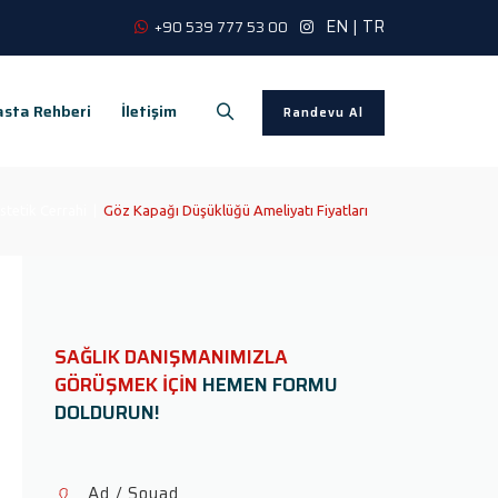
EN
|
TR
+90 539 777 53 00
sta Rehberi
İletişim
Randevu Al
stetik Cerrahi
|
Göz Kapağı Düşüklüğü Ameliyatı Fiyatları
SAĞLIK DANIŞMANIMIZLA
GÖRÜŞMEK İÇİN
HEMEN FORMU
DOLDURUN!