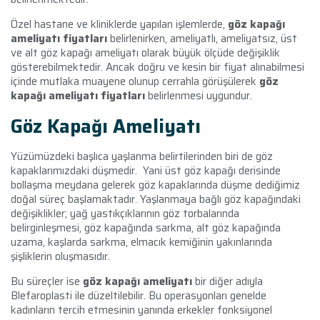
Özel hastane ve kliniklerde yapılan işlemlerde,
göz
kapağı
ameliyatı fiyatları
belirlenirken, ameliyatlı, ameliyatsız, üst
ve alt göz kapağı ameliyatı olarak büyük ölçüde değişiklik
gösterebilmektedir. Ancak doğru ve kesin bir fiyat alınabilmesi
içinde mutlaka muayene olunup cerrahla görüşülerek
göz
kapağı ameliyatı fiyatları
belirlenmesi uygundur.
Göz Kapağı Ameliyatı
Yüzümüzdeki başlıca yaşlanma belirtilerinden biri de göz
kapaklarımızdaki düşmedir. Yani üst göz kapağı derisinde
bollaşma meydana gelerek göz kapaklarında düşme dediğimiz
doğal süreç başlamaktadır. Yaşlanmaya bağlı göz kapağındaki
değişiklikler; yağ yastıkçıklarının göz torbalarında
belirginleşmesi, göz kapağında sarkma, alt göz kapağında
uzama, kaşlarda sarkma, elmacık kemiğinin yakınlarında
şişliklerin oluşmasıdır.
Bu süreçler ise
göz kapağı ameliyatı
bir diğer adıyla
Blefaroplasti ile düzeltilebilir. Bu operasyonları genelde
kadınların tercih etmesinin yanında erkekler fonksiyonel