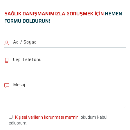
SAĞLIK DANIŞMANIMIZLA GÖRÜŞMEK İÇİN
HEMEN
FORMU DOLDURUN!
P
l
e
a
s
e
l
e
Kişisel verilerin korunması metnini
okudum kabul
a
ediyorum.
v