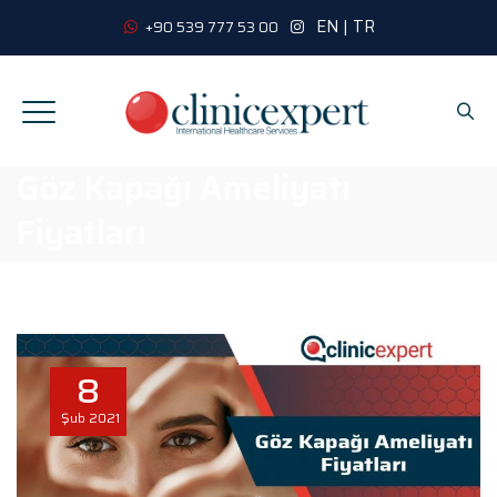
EN
|
TR
+90 539 777 53 00
Göz Kapağı Ameliyatı
Fiyatları
8
Şub
2021