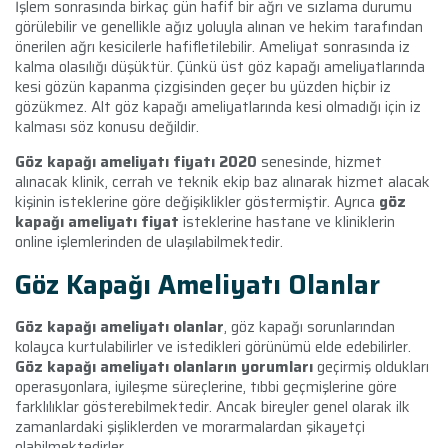
İşlem sonrasında birkaç gün hafif bir ağrı ve sızlama durumu
görülebilir ve genellikle ağız yoluyla alınan ve hekim tarafından
önerilen ağrı kesicilerle hafifletilebilir. Ameliyat sonrasında iz
kalma olasılığı düşüktür. Çünkü üst göz kapağı ameliyatlarında
kesi gözün kapanma çizgisinden geçer bu yüzden hiçbir iz
gözükmez. Alt göz kapağı ameliyatlarında kesi olmadığı için iz
kalması söz konusu değildir.
Göz kapağı ameliyatı fiyatı 2020
senesinde, hizmet
alınacak klinik, cerrah ve teknik ekip baz alınarak hizmet alacak
kişinin isteklerine göre değişiklikler göstermiştir. Ayrıca
göz
kapağı ameliyatı fiyat
isteklerine hastane ve kliniklerin
online işlemlerinden de ulaşılabilmektedir.
Göz Kapağı Ameliyatı Olanlar
Göz kapağı ameliyatı olanlar
, göz kapağı sorunlarından
kolayca kurtulabilirler ve istedikleri görünümü elde edebilirler.
Göz kapağı ameliyatı olanların yorumları
geçirmiş oldukları
operasyonlara, iyileşme süreçlerine, tıbbi geçmişlerine göre
farklılıklar gösterebilmektedir. Ancak bireyler genel olarak ilk
zamanlardaki şişliklerden ve morarmalardan şikayetçi
olabilmektedirler.