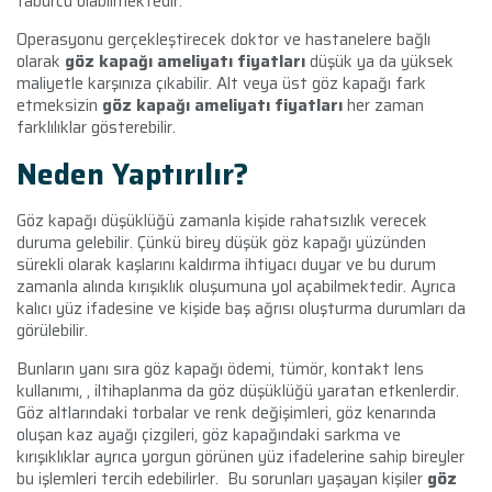
taburcu olabilmektedir.
Operasyonu gerçekleştirecek doktor ve hastanelere bağlı
olarak
göz kapağı ameliyatı fiyatları
düşük ya da yüksek
maliyetle karşınıza çıkabilir. Alt veya üst göz kapağı fark
etmeksizin
göz kapağı ameliyatı fiyatları
her zaman
farklılıklar gösterebilir.
Neden Yaptırılır?
Göz kapağı düşüklüğü zamanla kişide rahatsızlık verecek
duruma gelebilir. Çünkü birey düşük göz kapağı yüzünden
sürekli olarak kaşlarını kaldırma ihtiyacı duyar ve bu durum
zamanla alında kırışıklık oluşumuna yol açabilmektedir. Ayrıca
kalıcı yüz ifadesine ve kişide baş ağrısı oluşturma durumları da
görülebilir.
Bunların yanı sıra göz kapağı ödemi, tümör, kontakt lens
kullanımı, , iltihaplanma da göz düşüklüğü yaratan etkenlerdir.
Göz altlarındaki torbalar ve renk değişimleri, göz kenarında
oluşan kaz ayağı çizgileri, göz kapağındaki sarkma ve
kırışıklıklar ayrıca yorgun görünen yüz ifadelerine sahip bireyler
bu işlemleri tercih edebilirler. Bu sorunları yaşayan kişiler
göz