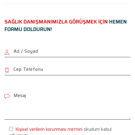
SAĞLIK DANIŞMANIMIZLA GÖRÜŞMEK İÇİN
HEMEN
FORMU DOLDURUN!
P
l
e
a
s
e
l
e
Kişisel verilerin korunması metnini
okudum kabul
a