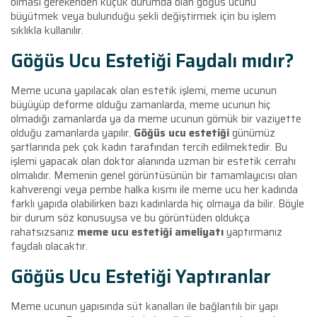
olması gerekenden küçük durumda olan göğüs ucunu
büyütmek veya bulunduğu şekli değiştirmek için bu işlem
sıklıkla kullanılır.
Göğüs Ucu Estetiği Faydalı mıdır?
Meme ucuna yapılacak olan estetik işlemi, meme ucunun
büyüyüp deforme olduğu zamanlarda, meme ucunun hiç
olmadığı zamanlarda ya da meme ucunun gömük bir vaziyette
olduğu zamanlarda yapılır.
Göğüs ucu estetiği
günümüz
şartlarında pek çok kadın tarafından tercih edilmektedir. Bu
işlemi yapacak olan doktor alanında uzman bir estetik cerrahı
olmalıdır. Memenin genel görüntüsünün bir tamamlayıcısı olan
kahverengi veya pembe halka kısmı ile meme ucu her kadında
farklı yapıda olabilirken bazı kadınlarda hiç olmaya da bilir. Böyle
bir durum söz konusuysa ve bu görüntüden oldukça
rahatsızsanız
meme ucu estetiği ameliyatı
yaptırmanız
faydalı olacaktır.
Göğüs Ucu Estetiği Yaptıranlar
Meme ucunun yapısında süt kanalları ile bağlantılı bir yapı