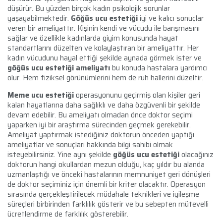
düşürür. Bu yüzden birçok kadın psikolojik sorunlar
yaşayabilmektedir.
Göğüs ucu estetiği
iyi ve kalıcı sonuçlar
veren bir ameliyattır. Kişinin kendi ve vücudu ile barışmasını
sağlar ve özellikle kadınlarda giyim konusunda hayat
standartlarını düzelten ve kolaylaştıran bir ameliyattır. Her
kadın vücudunu hayal ettiği şekilde aynada görmek ister ve
göğüs ucu estetiği ameliyatı
bu konuda hastalara yardımcı
olur. Hem fiziksel görünümlerini hem de ruh hallerini düzeltir.
Meme ucu estetiği
operasyonunu geçirmiş olan kişiler geri
kalan hayatlarına daha sağlıklı ve daha özgüvenli bir şekilde
devam edebilir. Bu ameliyatı olmadan önce doktor seçimi
yaparken iyi bir araştırma sürecinden geçmek gerekebilir.
Ameliyat yaptırmak istediğiniz doktorun önceden yaptığı
ameliyatlar ve sonuçları hakkında bilgi sahibi olmak
isteyebilirsiniz. Yine aynı şekilde
göğüs ucu estetiği
olacağınız
doktorun hangi okullardan mezun olduğu, kaç yıldır bu alanda
uzmanlaştığı ve önceki hastalarının memnuniyet geri dönüşleri
de doktor seçiminiz için önemli bir kriter olacaktır. Operasyon
sırasında gerçekleştirilecek müdahale teknikleri ve iyileşme
süreçleri birbirinden farklılık gösterir ve bu sebepten mütevelli
ücretlendirme de farklılık gösterebilir.