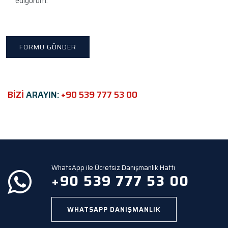
ediyorum.
v
e
t
h
i
s
f
i
e
BİZİ
ARAYIN:
+90 539 777 53 00
l
d
e
m
p
t
y
WhatsApp ile Ücretsiz Danışmanlık Hattı
.
+90 539 777 53 00
WHATSAPP DANIŞMANLIK