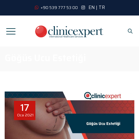
EN
|
TR
+90 539 777 53 00
Göğüs Ucu Estetiği
17
Oca
2021