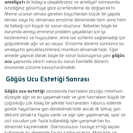
ameliyatı
ile kolayca ulaşabilirsiniz ve ameliyat sonrasında
istediğiniz görüntüye göre ücretlendirme de değişecektir.
Meme ucunun olması gereken boyutlardan küçük bir yapıda
olması veya hiç olmaması emzirme döneminde hem anne hem
de bebeği için büyük bir sorun oluşturur. Bebekler böyle bir
durumda anneyi emmese problem yaşadıkları için iyi
beslenemez ve huysuzlanır, anne ise sütlerini sağlamadığı için
göğüslerinde ağrı ve acı oluşur. Emzirme dönemi süresince bu
ameliyatın gerçekleştirilmesi mümkün olmamaktadır. Eğer
annede yapısal olarak böyle bir sorun bulunuyorsa yani
göğüs
ucu
yapısında sıkıntı varsa bu sorun hamilelik dönemi
öncesinde çözüme kavuşturulmalıdır.
Göğüs Ucu Estetiği Sonrası
Göğüs ucu estetiği
sonrasında hastaların birçoğu minimum
düzeyde ağrı ve acı yaşamaktadır ve yine hastaların büyük bir
çoğunluğu çok kolay bir şekilde hastaneden taburcu edilerek
günlük hayatlarına geri dönebilmektedir ancak ilk birkaç gün
dikkatli olmakta fayda vardır ve ağır işler yapılmamalı, spor ve
üst vücudun çok fazla kullanıldığı işler yarışmaktan bu
dönemde kaçınılmalıdır. Doktorunuzun tavsiye ettiği ilaçları
kullanmak bu dönemde fayda sağlayacaktır. Morluklar ve