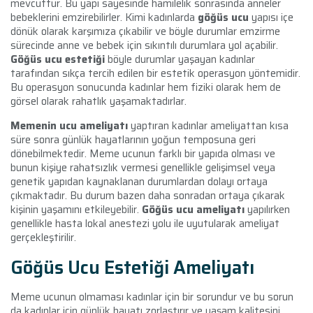
mevcuttur. Bu yapı sayesinde hamilelik sonrasında anneler
bebeklerini emzirebilirler. Kimi kadınlarda
göğüs ucu
yapısı içe
dönük olarak karşımıza çıkabilir ve böyle durumlar emzirme
sürecinde anne ve bebek için sıkıntılı durumlara yol açabilir.
Göğüs ucu estetiği
böyle durumlar yaşayan kadınlar
tarafından sıkça tercih edilen bir estetik operasyon yöntemidir.
Bu operasyon sonucunda kadınlar hem fiziki olarak hem de
görsel olarak rahatlık yaşamaktadırlar.
Memenin ucu ameliyatı
yaptıran kadınlar ameliyattan kısa
süre sonra günlük hayatlarının yoğun temposuna geri
dönebilmektedir. Meme ucunun farklı bir yapıda olması ve
bunun kişiye rahatsızlık vermesi genellikle gelişimsel veya
genetik yapıdan kaynaklanan durumlardan dolayı ortaya
çıkmaktadır. Bu durum bazen daha sonradan ortaya çıkarak
kişinin yaşamını etkileyebilir.
Göğüs ucu ameliyatı
yapılırken
genellikle hasta lokal anestezi yolu ile uyutularak ameliyat
gerçekleştirilir.
Göğüs Ucu Estetiği Ameliyatı
Meme ucunun olmaması kadınlar için bir sorundur ve bu sorun
da kadınlar için günlük hayatı zorlaştırır ve yaşam kalitesini