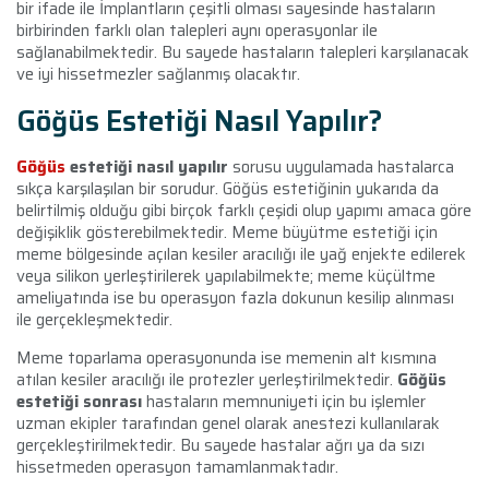
bir ifade ile İmplantların çeşitli olması sayesinde hastaların
birbirinden farklı olan talepleri aynı operasyonlar ile
sağlanabilmektedir. Bu sayede hastaların talepleri karşılanacak
ve iyi hissetmezler sağlanmış olacaktır.
Göğüs Estetiği Nasıl Yapılır?
Göğüs
estetiği nasıl yapılır
sorusu uygulamada hastalarca
sıkça karşılaşılan bir sorudur. Göğüs estetiğinin yukarıda da
belirtilmiş olduğu gibi birçok farklı çeşidi olup yapımı amaca göre
değişiklik gösterebilmektedir. Meme büyütme estetiği için
meme bölgesinde açılan kesiler aracılığı ile yağ enjekte edilerek
veya silikon yerleştirilerek yapılabilmekte; meme küçültme
ameliyatında ise bu operasyon fazla dokunun kesilip alınması
ile gerçekleşmektedir.
Meme toparlama operasyonunda ise memenin alt kısmına
atılan kesiler aracılığı ile protezler yerleştirilmektedir.
Göğüs
estetiği sonrası
hastaların memnuniyeti için bu işlemler
uzman ekipler tarafından genel olarak anestezi kullanılarak
gerçekleştirilmektedir. Bu sayede hastalar ağrı ya da sızı
hissetmeden operasyon tamamlanmaktadır.