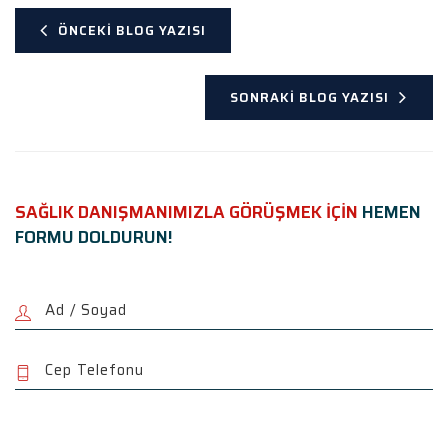
ÖNCEKI BLOG YAZISI
SONRAKI BLOG YAZISI
SAĞLIK DANIŞMANIMIZLA GÖRÜŞMEK İÇİN
HEMEN
FORMU DOLDURUN!
P
l