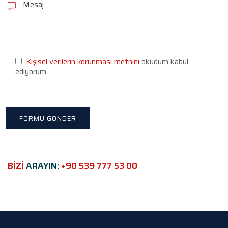
e
a
s
e
l
e
Kişisel verilerin korunması metnini
okudum kabul
a
ediyorum.
v
e
t
h
i
s
f
i
e
BİZİ
ARAYIN:
+90 539 777 53 00
l
d
e
m
p
t