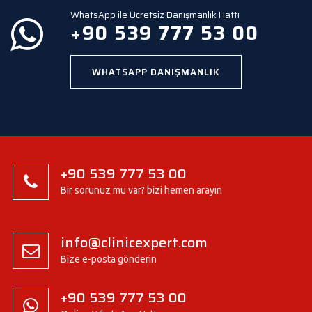
y
WhatsApp ile Ücretsiz Danışmanlık Hattı
.
+90 539 777 53 00
WHATSAPP DANIŞMANLIK
+90 539 777 53 00
Bir sorunuz mu var? bizi hemen arayın
info@clinicexpert.com
Bize e-posta gönderin
+90 539 777 53 00