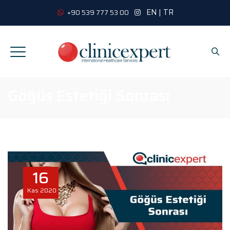
EN
|
TR
+90 539 777 53 00
Göğüs Estetiği Sonrası
16
Kas
2020