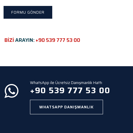
t
h
i
s
f
i
e
BİZİ
ARAYIN:
+90 539 777 53 00
l
d
e
m
p
t
y
WhatsApp ile Ücretsiz Danışmanlık Hattı
.
+90 539 777 53 00
WHATSAPP DANIŞMANLIK