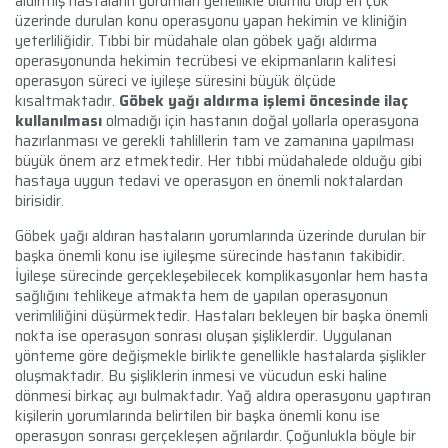
aldırmış hastaların yorumları genellikle olumlu olup en çok
üzerinde durulan konu operasyonu yapan hekimin ve kliniğin
yeterliliğidir. Tıbbi bir müdahale olan göbek yağı aldırma
operasyonunda hekimin tecrübesi ve ekipmanların kalitesi
operasyon süreci ve iyileşe süresini büyük ölçüde
kısaltmaktadır.
Göbek yağı aldırma işlemi öncesinde ilaç
kullanılması
olmadığı için hastanın doğal yollarla operasyona
hazırlanması ve gerekli tahlillerin tam ve zamanına yapılması
büyük önem arz etmektedir. Her tıbbi müdahalede olduğu gibi
hastaya uygun tedavi ve operasyon en önemli noktalardan
birisidir.
Göbek yağı aldıran hastaların yorumlarında üzerinde durulan bir
başka önemli konu ise iyileşme sürecinde hastanın takibidir.
İyileşe sürecinde gerçekleşebilecek komplikasyonlar hem hasta
sağlığını tehlikeye atmakta hem de yapılan operasyonun
verimliliğini düşürmektedir. Hastaları bekleyen bir başka önemli
nokta ise operasyon sonrası oluşan şişliklerdir. Uygulanan
yönteme göre değişmekle birlikte genellikle hastalarda şişlikler
oluşmaktadır. Bu şişliklerin inmesi ve vücudun eski haline
dönmesi birkaç ayı bulmaktadır. Yağ aldıra operasyonu yaptıran
kişilerin yorumlarında belirtilen bir başka önemli konu ise
operasyon sonrası gerçekleşen ağrılardır. Çoğunlukla böyle bir