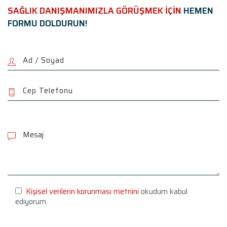
SAĞLIK DANIŞMANIMIZLA GÖRÜŞMEK İÇİN
HEMEN
FORMU DOLDURUN!
P
l
e
a
s
e
l
e
Kişisel verilerin korunması metnini
okudum kabul
a
ediyorum.
v
e