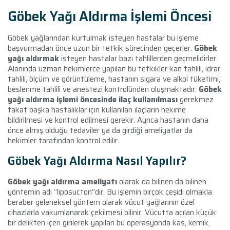
Göbek Yağı Aldırma İşlemi Öncesi
Göbek yağlarından kurtulmak isteyen hastalar bu işleme
başvurmadan önce uzun bir tetkik sürecinden geçerler.
Göbek
yağı aldırmak
isteyen hastalar bazı tahlillerden geçmelidirler.
Alanında uzman hekimlerce yapılan bu tetkikler kan tahlili, idrar
tahlili, ölçüm ve görüntüleme, hastanın sigara ve alkol tüketimi,
beslenme tahlili ve anestezi kontrolünden oluşmaktadır.
Göbek
yağı aldırma işlemi öncesinde ilaç kullanılması
gerekmez
fakat başka hastalıklar için kullanılan ilaçların hekime
bildirilmesi ve kontrol edilmesi gerekir. Ayrıca hastanın daha
önce almış olduğu tedaviler ya da girdiği ameliyatlar da
hekimler tarafından kontrol edilir.
Göbek Yağı Aldırma Nasıl Yapılır?
Göbek yağı aldırma ameliyatı
olarak da bilinen da bilinen
yöntemin adı “liposucton”dır. Bu işlemin birçok çeşidi olmakla
beraber geleneksel yöntem olarak vücut yağlarının özel
cihazlarla vakumlanarak çekilmesi bilinir. Vücutta açılan küçük
bir delikten içeri girilerek yapılan bu operasyonda kas, kemik,