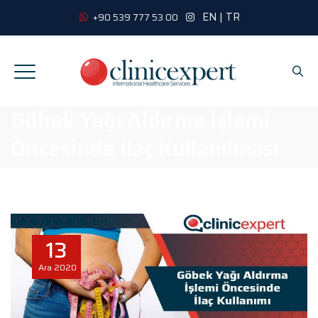
EN
|
TR
+90 539 777 53 00
Göbek Yağı Aldırma İşlemi
Öncesinde İlaç Kullanılması
13
Ara
2020