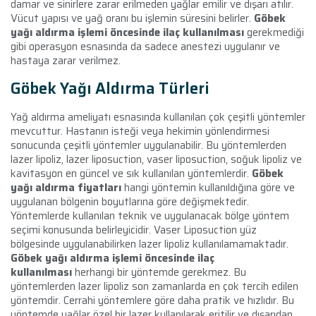
damar ve sinirlere zarar erilmeden yağlar emilir ve dışarı atılır.
Vücut yapısı ve yağ oranı bu işlemin süresini belirler.
Göbek
yağı aldırma işlemi öncesinde ilaç kullanılması
gerekmediği
gibi operasyon esnasında da sadece anestezi uygulanır ve
hastaya zarar verilmez.
Göbek Yağı Aldırma Türleri
Yağ aldırma ameliyatı esnasında kullanılan çok çeşitli yöntemler
mevcuttur. Hastanın isteği veya hekimin yönlendirmesi
sonucunda çeşitli yöntemler uygulanabilir. Bu yöntemlerden
lazer lipoliz, lazer liposuction, vaser liposuction, soğuk lipoliz ve
kavitasyon en güncel ve sık kullanılan yöntemlerdir.
Göbek
yağı aldırma fiyatları
hangi yöntemin kullanıldığına göre ve
uygulanan bölgenin boyutlarına göre değişmektedir.
Yöntemlerde kullanılan teknik ve uygulanacak bölge yöntem
seçimi konusunda belirleyicidir. Vaser Liposuction yüz
bölgesinde uygulanabilirken lazer lipoliz kullanılamamaktadır.
Göbek yağı aldırma işlemi öncesinde ilaç
kullanılması
herhangi bir yöntemde gerekmez. Bu
yöntemlerden lazer lipoliz son zamanlarda en çok tercih edilen
yöntemdir. Cerrahi yöntemlere göre daha pratik ve hızlıdır. Bu
yöntemde yağlar özel bir lazer kullanılarak eritilir ve dışarıdan